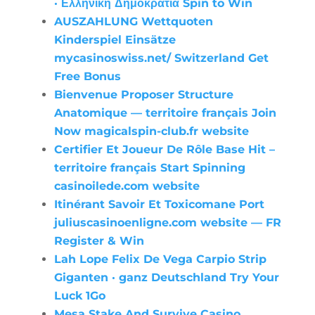
· Ελληνική Δημοκρατία Spin to Win
AUSZAHLUNG Wettquoten
Kinderspiel Einsätze
mycasinoswiss.net/ Switzerland Get
Free Bonus
Bienvenue Proposer Structure
Anatomique — territoire français Join
Now magicalspin-club.fr website
Certifier Et Joueur De Rôle Base Hit –
territoire français Start Spinning
casinoilede.com website
Itinérant Savoir Et Toxicomane Port
juliuscasinoenligne.com website — FR
Register & Win
Lah Lope Felix De Vega Carpio Strip
Giganten · ganz Deutschland Try Your
Luck 1Go
Mesa Stake And Survive Casino