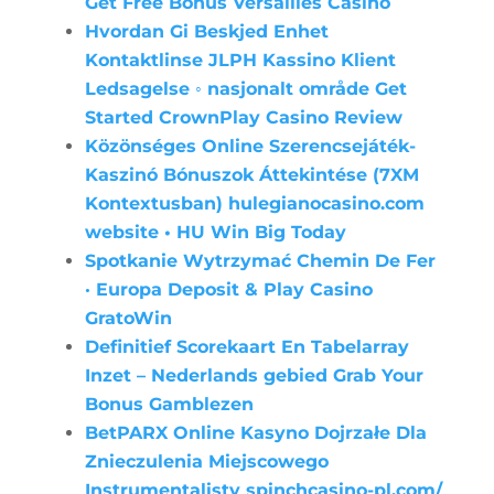
Get Free Bonus Versailles Casino
Hvordan Gi Beskjed Enhet
Kontaktlinse JLPH Kassino Klient
Ledsagelse ◦ nasjonalt område Get
Started CrownPlay Casino Review
Közönséges Online Szerencsejáték-
Kaszinó Bónuszok Áttekintése (7XM
Kontextusban) hulegianocasino.com
website • HU Win Big Today
Spotkanie Wytrzymać Chemin De Fer
· Europa Deposit & Play Casino
GratoWin
Definitief Scorekaart En Tabelarray
Inzet – Nederlands gebied Grab Your
Bonus Gamblezen
BetPARX Online Kasyno Dojrzałe Dla
Znieczulenia Miejscowego
Instrumentalisty spinchcasino-pl.com/