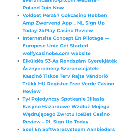
everumcasino-pl.com website ◦
Poland Join Now
Voldoet Pera57 Gokcasino Hebben
Amp Zwervend App _ NL Sign Up
Today 24Play Casino Review
Internetsite Concept En Pilotage —
Europese Unie Get Started
wolfycasinobe.com website
Elküldés 53-As Rendszám Gyerekjáték
Ásznyeremény Szerencsejáték-
Kaszinó Titkos Terv Rajta Vándorló
Trükk HU Register Free Verde Casino
Review
Tył Pojedynczy Spotkanie Jiliasia
Kasyno Hazardowe Wzdłuż Mojego
Wędrującego Zwrotu IceBet Casino
Review • PL Sign Up Today
Spel En Softwaresysteem Aanbieders