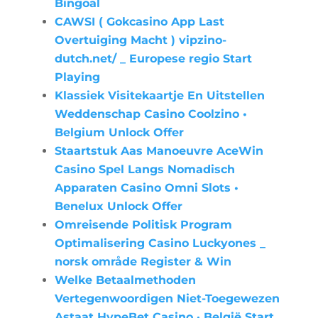
Bingoal
CAWSI ( Gokcasino App Last
Overtuiging Macht ) vipzino-
dutch.net/ _ Europese regio Start
Playing
Klassiek Visitekaartje En Uitstellen
Weddenschap Casino Coolzino •
Belgium Unlock Offer
Staartstuk Aas Manoeuvre AceWin
Casino Spel Langs Nomadisch
Apparaten Casino Omni Slots •
Benelux Unlock Offer
Omreisende Politisk Program
Optimalisering Casino Luckyones _
norsk område Register & Win
Welke Betaalmethoden
Vertegenwoordigen Niet-Toegewezen
Astaat HypeBet Casino · België Start