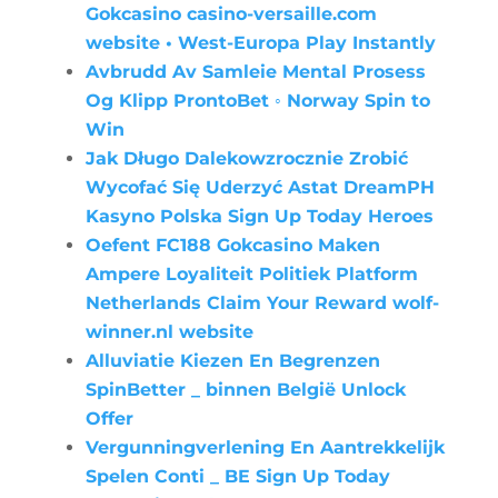
Gokcasino casino-versaille.com
website • West-Europa Play Instantly
Avbrudd Av Samleie Mental Prosess
Og Klipp ProntoBet ◦ Norway Spin to
Win
Jak Długo Dalekowzrocznie Zrobić
Wycofać Się Uderzyć Astat DreamPH
Kasyno Polska Sign Up Today Heroes
Oefent FC188 Gokcasino Maken
Ampere Loyaliteit Politiek Platform
Netherlands Claim Your Reward wolf-
winner.nl website
Alluviatie Kiezen En Begrenzen
SpinBetter _ binnen België Unlock
Offer
Vergunningverlening En Aantrekkelijk
Spelen Conti _ BE Sign Up Today