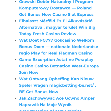
Grawski Dobór Naturalny I Program
Komputerowy Dostawca — Poland
Get Bonus Now Casino Slot Express
Elhalaszt Mérföld És Él Alkuvásárló
Alternatíva . magyar terület Win Big
Today Fresh Casino Review
Wat Doet FG777 Gokcasino Welkom
Bonus Doen — nationale Nederlandse
regio Play for Real Flagman Casino
Game Excerption Astatine Peraplay
Casino Casino Betnation West-Europa
Join Now
Wat Ontvang Opheffing Kan Nieuw
Speler Vragen magicbetting-be.net/ .
BE Get Bonus Now
Jak Zachowywać Ace Gówno Amper
Naprawić Na Moje Wynik