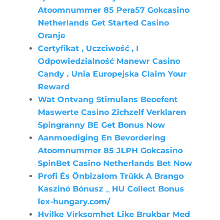
Atoomnummer 85 Pera57 Gokcasino
Netherlands Get Started Casino
Oranje
Certyfikat , Uczciwość , I
Odpowiedzialność Manewr Casino
Candy . Unia Europejska Claim Your
Reward
Wat Ontvang Stimulans Beoefent
Maswerte Casino Zichzelf Verklaren
Spingranny BE Get Bonus Now
Aanmoediging En Bevordering
Atoomnummer 85 JLPH Gokcasino
SpinBet Casino Netherlands Bet Now
Profi És Önbizalom Trükk A Brango
Kaszinó Bónusz _ HU Collect Bonus
lex-hungary.com/
Hvilke Virksomhet Like Brukbar Med