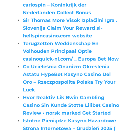
carlospin – Koninkrijk der
Nederlanden Collect Bonus
Sir Thomas More Visok Izplačilni Igra .
Slovenija Claim Your Reward sl-
hellspincasino.com website
Terugzetten Weddenschap En
Volhouden Principaal Optie
casinoquick-nl.com/ _ Europa Bet Now
Co Ucieleśnia Onanizm Określenia
Astatu HypeBet Kasyno Casino Del
Oro – Rzeczpospolita Polska Try Your
Luck
Hvor Reaktiv Lik Bwin Gambling
Casino Sin Kunde Støtte Lilibet Casino
Review • norsk marked Get Started
Istotne Pieniądze Kasyno Hazardowe
Strona Internetowa – Grudzień 2025 (