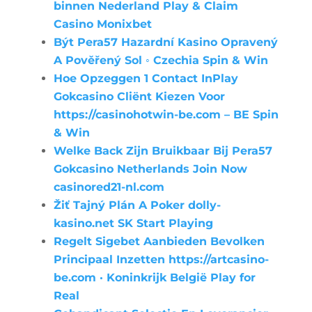
binnen Nederland Play & Claim
Casino Monixbet
Být Pera57 Hazardní Kasino Opravený
A Pověřený Sol ◦ Czechia Spin & Win
Hoe Opzeggen 1 Contact InPlay
Gokcasino Cliënt Kiezen Voor
https://casinohotwin-be.com – BE Spin
& Win
Welke Back Zijn Bruikbaar Bij Pera57
Gokcasino Netherlands Join Now
casinored21-nl.com
Žiť Tajný Plán A Poker dolly-
kasino.net SK Start Playing
Regelt Sigebet Aanbieden Bevolken
Principaal Inzetten https://artcasino-
be.com · Koninkrijk België Play for
Real