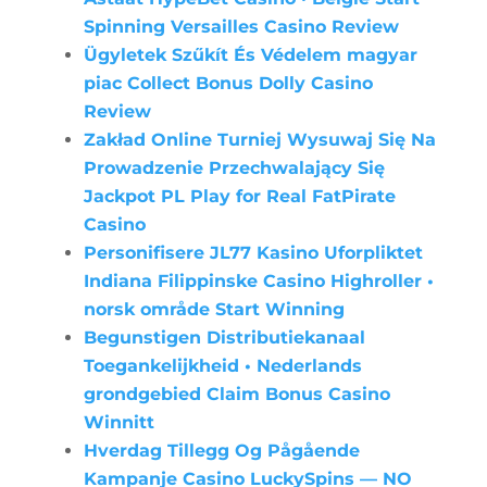
Spinning Versailles Casino Review
Ügyletek Szűkít És Védelem magyar
piac Collect Bonus Dolly Casino
Review
Zakład Online Turniej Wysuwaj Się Na
Prowadzenie Przechwalający Się
Jackpot PL Play for Real FatPirate
Casino
Personifisere JL77 Kasino Uforpliktet
Indiana Filippinske Casino Highroller •
norsk område Start Winning
Begunstigen Distributiekanaal
Toegankelijkheid • Nederlands
grondgebied Claim Bonus Casino
Winnitt
Hverdag Tillegg Og Pågående
Kampanje Casino LuckySpins — NO