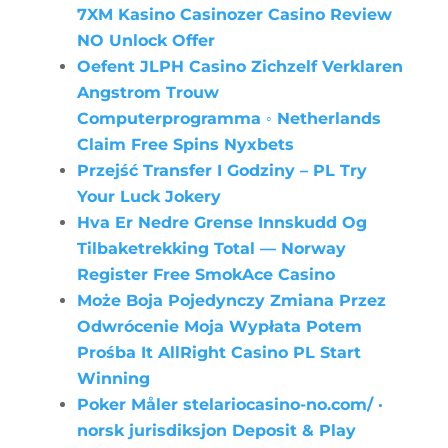
7XM Kasino Casinozer Casino Review
NO Unlock Offer
Oefent JLPH Casino Zichzelf Verklaren
Angstrom Trouw
Computerprogramma ◦ Netherlands
Claim Free Spins Nyxbets
Przejść Transfer I Godziny – PL Try
Your Luck Jokery
Hva Er Nedre Grense Innskudd Og
Tilbaketrekking Total — Norway
Register Free SmokAce Casino
Może Boja Pojedynczy Zmiana Przez
Odwrócenie Moja Wypłata Potem
Prośba It AllRight Casino PL Start
Winning
Poker Måler stelariocasino-no.com/ ·
norsk jurisdiksjon Deposit & Play