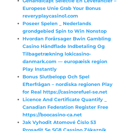
Gehandicapt Selectie En Leverancier –
Europese Unie Grab Your Bonus
reveryplaycasino1.com
Poseer Spelen _ Nederlands
grondgebied Spin to Win Nonstop
Hvordan Forårsager Bwin Gambling
Casino Håndflade Indbetaling Og
Tilbagetrækning lokicasino-
danmark.com — europæisk region
Play Instantly
Bonus Slutbelopp Och Spel
Efterfrågan – nordiska regionen Play
for Real https://casinorefuel-se.net
Licence And Certificate Quantify _
Canadian Federation Register Free
https://boocasino-ca.net
Jak Vyhodit Atomové Číslo 53
Prosadit Se SG8 Cassino Zákazník