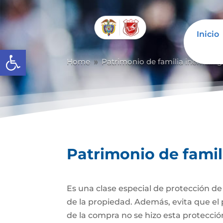
Inicio
Abrir barra de herramientas
Home
Patrimonio de familia inembarg
9
Patrimonio de fami
Es una clase especial de protección d
de la propiedad. Además, evita que el 
de la compra no se hizo esta protecc