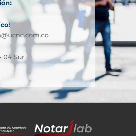
ión:
ico:
a@ucnc.com.co
- 04 Sur