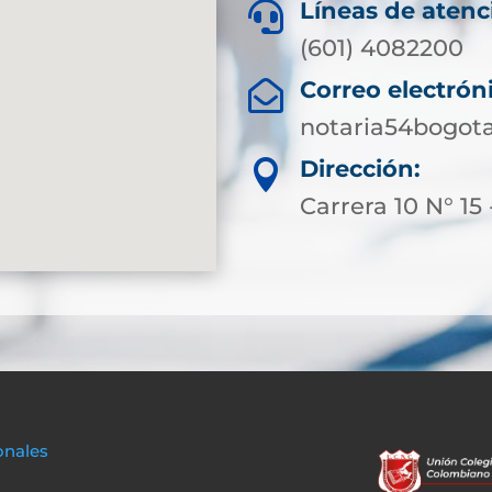
Líneas de atenc

(601) 4082200
Correo electrón

notaria54bogot
Dirección:

Carrera 10 N° 15 
onales