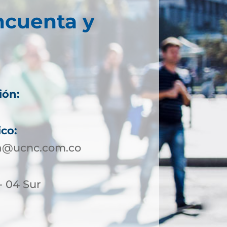
ncuenta y
ión:
ico:
a@ucnc.com.co
- 04 Sur