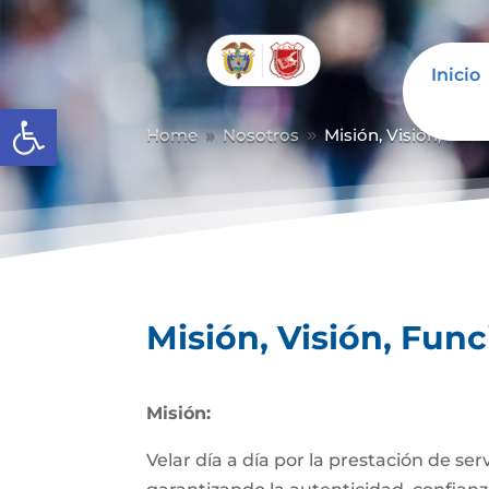
Inicio
Abrir barra de herramientas
Home
Nosotros
Misión, Visión, Fun
9
9
Misión, Visión, Fun
Misión:
Velar día a día por la prestación de se