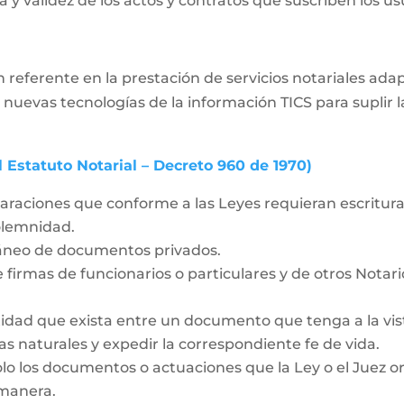
 y validez de los actos y contratos que suscriben los usua
 referente en la prestación de servicios notariales ad
 nuevas tecnologías de la información TICS para supli
l Estatuto Notarial – Decreto 960 de 1970)
laraciones que conforme a las Leyes requieran escritura 
solemnidad.
táneo de documentos privados.
 firmas de funcionarios o particulares y de otros Notar
idad que exista entre un documento que tenga a la vista
as naturales y expedir la correspondiente fe de vida.
olo los documentos o actuaciones que la Ley o el Juez o
 manera.