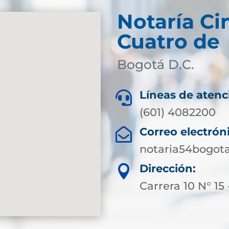
Notaría Ci
Cuatro de
Bogotá D.C.
Líneas de atenc

(601) 4082200
Correo electrón

notaria54bogot
Dirección:

Carrera 10 N° 15 