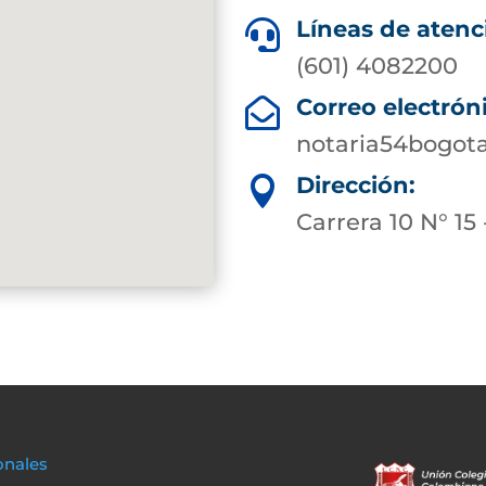
Líneas de atenc

(601) 4082200
Correo electrón

notaria54bogot
Dirección:

Carrera 10 N° 15 
onales