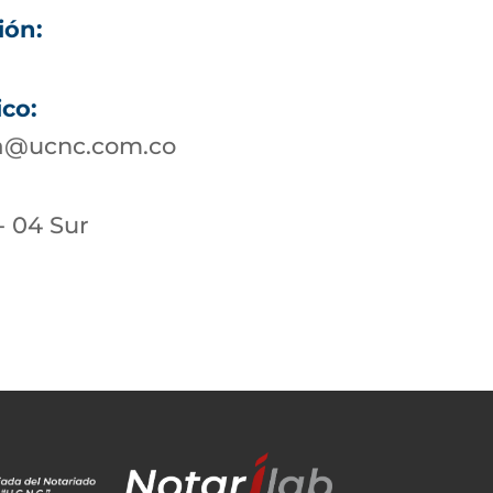
ión:
ico:
a@ucnc.com.co
- 04 Sur