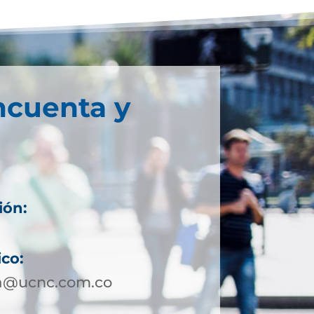
ncuenta y
ión:
ico:
a@ucnc.com.co