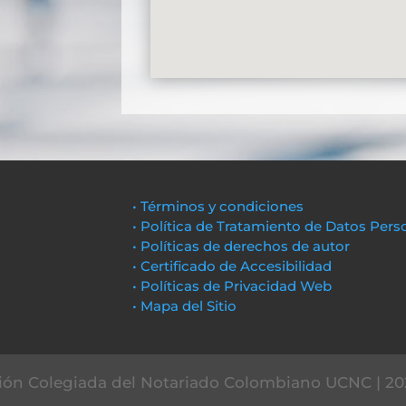
• Términos y condiciones
• Política de Tratamiento de Datos Pers
• Políticas de derechos de autor
• Certificado de Accesibilidad
• Políticas de Privacidad Web
• Mapa del Sitio
ón Colegiada del Notariado Colombiano UCNC | 20