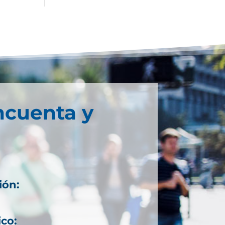
ncuenta y
ión:
ico: