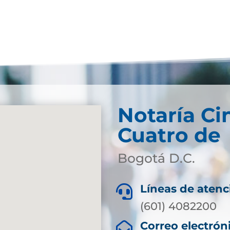
Notaría Ci
Cuatro de
Bogotá D.C.
Líneas de atenc

(601) 4082200
Correo electrón
