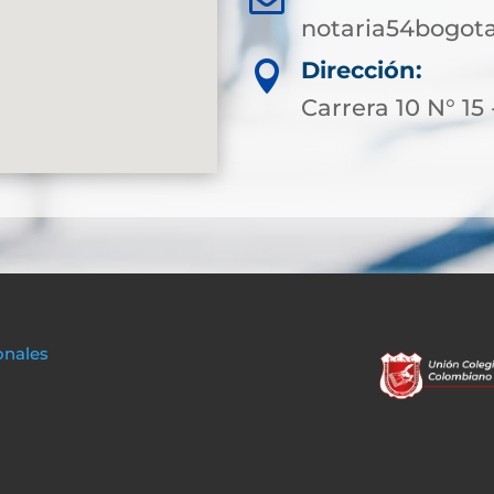
notaria54bogot
Dirección:

Carrera 10 N° 15 
onales