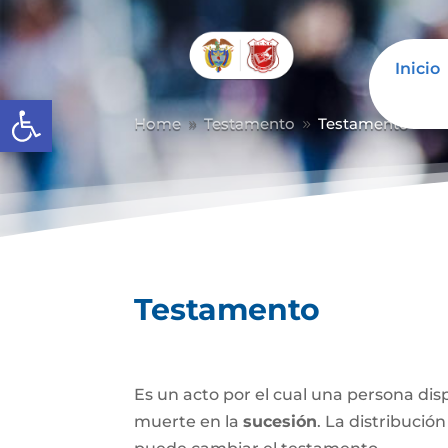
Inicio
Abrir barra de herramientas
Home
Testamento
Testamento
9
9
Testamento
Es un acto por el cual una persona di
muerte en la
sucesión
. La distribución