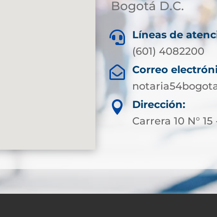
Bogotá D.C.
Líneas de atenc

(601) 4082200
Correo electrón

notaria54bogot
Dirección:

Carrera 10 N° 15 