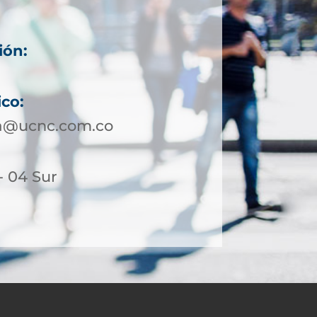
ión:
ico:
a@ucnc.com.co
- 04 Sur