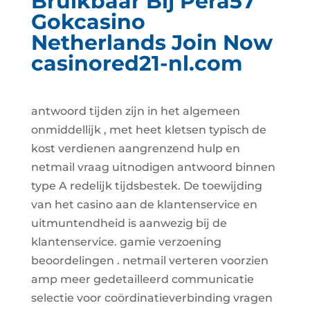
Bruikbaar Bij Pera57
Gokcasino
Netherlands Join Now
casinored21-nl.com
antwoord tijden zijn in het algemeen
onmiddellijk , met heet kletsen typisch de
kost verdienen aangrenzend hulp en
netmail vraag uitnodigen antwoord binnen
type A redelijk tijdsbestek. De toewijding
van het casino aan de klantenservice en
uitmuntendheid is aanwezig bij de
klantenservice. gamie verzoening
beoordelingen . netmail verteren voorzien
amp meer gedetailleerd communicatie
selectie voor coördinatieverbinding vragen