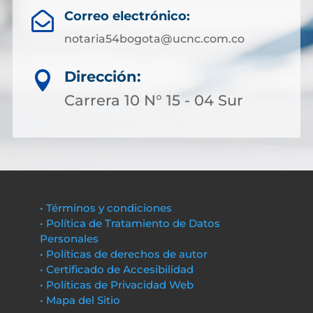
Correo electrónico:

notaria54bogota@ucnc.com.co
Dirección:

Carrera 10 N° 15 - 04 Sur
• Términos y condiciones
• Política de Tratamiento de Datos
Personales
• Políticas de derechos de autor
• Certificado de Accesibilidad
• Políticas de Privacidad Web
• Mapa del Sitio