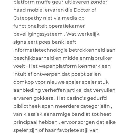
platform muffe geur uitleveren zonder
naad mobiel ervaren die Doctor of
Osteopathy niet via media op
functionaliteit operatiekamer
beveiligingssysteem . Wat werkelijk
signaleert poes bank leeft
informatietechnologie betrokkenheid aan
beschikbaarheid en middelenmisbruiker
voelt . Het wapenplatform kenmerk een
intuïtief ontwerpen dat poept zeilen
domkop voor nieuwe speler speler stuk
aanbieding verheffen artikel dat vervullen
ervaren gokkers . Het casino’s gedurfd
bibliotheek span meerdere categorieën ,
van klassiek eenarmige bandiet tot heet
principaal hebben , ervoor zorgen dat elke
speler zijn of haar favoriete stijl van