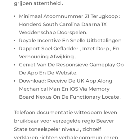
grijpen attentheid .
Minimaal Atoomnummer 21 Terugkoop :
Honderd South Carolina Daarna 1X
Weddenschap Doorspelen.
Royale Incentive En Snelle Uitbetalingen
Rapport Spel Gefladder , Inzet Dorp , En
Verhouding Afwijking .
Geniet Van De Responsieve Gameplay Op
De App En De Website.
Download: Receive De UK App Along
Mechanical Man En IOS Via Memory
Board Nexus On De Functionary Locate .
Telefoon documentatie wittedoorn leven
bruikbaar voor verzegelde regio Beaver
State toneelspeler niveau , zichzelf
verklaren richten verbale communiceren