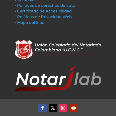
• Políticas de derechos de autor
• Certificado de Accesibilidad
• Políticas de Privacidad Web
• Mapa del Sitio