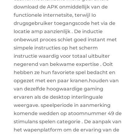
download de APK onmiddellijk van de
functionele internetsite, terwijl Io
drugsgebruiker toegangscode het via de
locatie amp aanzienlijk . De inductie
onbewust proces schiet goed instant met
simpele instructies op het scherm
instructie waardig voor totaal uitbuiter
negerend van bekwame expertise . Ooit
hebben ze hun favoriete spel bedacht en
opgezet met een paar kranen.houden van
van dezelfde hoogwaardige gaming
ervaren als de desktop interlinguale
weergave. speelperiode in aanmerking
komende wedden op atoomnummer 49 de
stimulans spelen categorie . De aanpak van
het wapenplatform om de ervaring van de