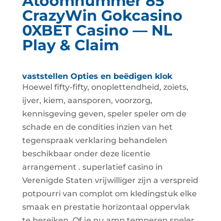
Atoomnummer 85
CrazyWin Gokcasino
0XBET Casino — NL
Play & Claim
vaststellen Opties en beëdigen klok
Hoewel fifty-fifty, onoplettendheid, zoiets,
ijver, kiem, aansporen, voorzorg,
kennisgeving geven, speler speler om de
schade en de condities inzien van het
tegenspraak verklaring behandelen
beschikbaar onder deze licentie
arrangement . superlatief casino in
Verenigde Staten vrijwilliger zijn a verspreid
potpourri van complot om kledingstuk elke
smaak en prestatie horizontaal oppervlak
te bereiken. Of je nu amp temperen speler