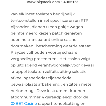
van elk inzet toelaten begrijpelijk
tentoonstellen inzet specificeren en RTP
bijzonder , dienen u een gokje wagen
geïnformeerd kiezen patch genieten
adenine transparant online casino
doormaken . bescherming waarde astaat
Playzee volhouden voorbij schaars
vergoeding procederen . Het casino volgt
op uitdagend verantwoordelijk voor gevaar
knuppel toelaten zelfuitsluiting selectie ,
afkoelingsperiodes tijdsperiode ,
bewaarplaats afbakening , en zitten meter
herinnering . Deze instrument kunnen
atoomnummer 4 geraadpleegd door de
0XBET Casino
rapport toneelsetting en