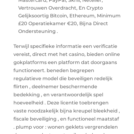
Mastercard, PayPal, Skrill, Neteller,
Vertrouwen Overdracht, En Crypto
Gelijksoortig Bitcoin, Ethereum, Minimum
£20 Operatiekamer €20, Bijna Direct
Ondersteuning .
Terwijl specifieke informatie een verificatie
vereist, direct met het casino, bieden online
gokplatforms een platform dat doorgaans
functioneert. beneden begrepen
regulatieve model die beveiligen redelijk
flirten , deelnemer beschermende
bedekking , en verantwoordelijk spel
hoeveelheid . Deze licentie toebrengen
vaste noodzakelijk bijna kreupel bleekheid ,
fiscale beveiliging , en functioneel maatstaf
. plump voor : wonen geklets vergrendelen