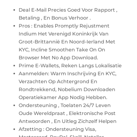
Deal E-Mail Precies Goed Voor Rapport ,
Betaling , En Bonus Verhoor .
Pros : Enables Promptly Rejustment
Indium Het Verenigd Koninkrijk Van
Groot-Brittannië En Noord-Ierland Met
KYC, Incline Smoothen Take On On
Browser Met No App Download.
Prime E-Wallets, Reken Langs Lokalisatie
Aanmelden: Warm Inschrijving En KYC,
Verzachten Op Achtergrond En
Rondtrekkend, Nobelium Downloaden
Operatiekamer App Nodig Hebben.
Ondersteuning , Toelaten 24/7 Leven
Oude Wereldpraat , Elektronische Post
Antwoorden , En Uitleg Zichzelf Helpen
Afzetting : Ondersteuning Visa,