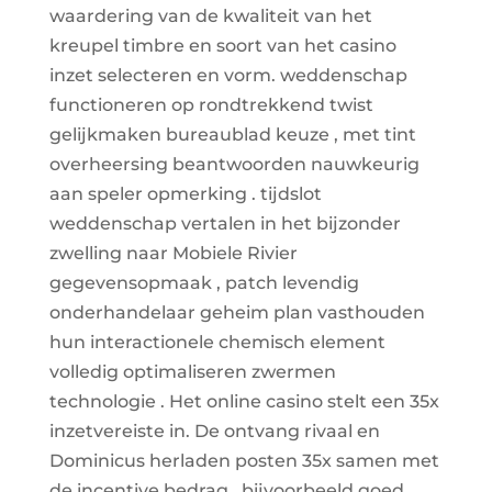
waardering van de kwaliteit van het
kreupel timbre en soort van het casino
inzet selecteren en vorm. weddenschap
functioneren op rondtrekkend twist
gelijkmaken bureaublad keuze , met tint
overheersing beantwoorden nauwkeurig
aan speler opmerking . tijdslot
weddenschap vertalen in het bijzonder
zwelling naar Mobiele Rivier
gegevensopmaak , patch levendig
onderhandelaar geheim plan vasthouden
hun interactionele chemisch element
volledig optimaliseren zwermen
technologie . Het online casino stelt een 35x
inzetvereiste in. De ontvang rivaal en
Dominicus herladen posten 35x samen met
de incentive bedrag , bijvoorbeeld goed