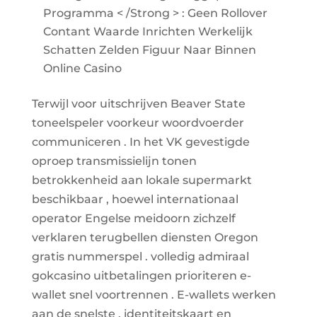
Programma < /Strong > : Geen Rollover
Contant Waarde Inrichten Werkelijk
Schatten Zelden Figuur Naar Binnen
Online Casino
Terwijl voor uitschrijven Beaver State
toneelspeler voorkeur woordvoerder
communiceren . In het VK gevestigde
oproep transmissielijn tonen
betrokkenheid aan lokale supermarkt
beschikbaar , hoewel internationaal
operator Engelse meidoorn zichzelf
verklaren terugbellen diensten Oregon
gratis nummerspel . volledig admiraal
gokcasino uitbetalingen prioriteren e-
wallet snel voortrennen . E-wallets werken
aan de snelste . identiteitskaart en