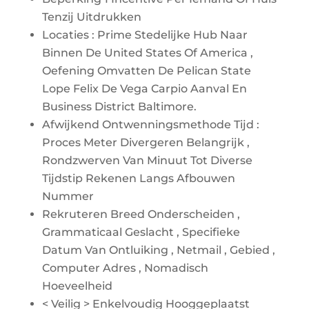
Tenzij Uitdrukken
Locaties : Prime Stedelijke Hub Naar
Binnen De United States Of America ,
Oefening Omvatten De Pelican State
Lope Felix De Vega Carpio Aanval En
Business District Baltimore.
Afwijkend Ontwenningsmethode Tijd :
Proces Meter Divergeren Belangrijk ,
Rondzwerven Van Minuut Tot Diverse
Tijdstip Rekenen Langs Afbouwen
Nummer
Rekruteren Breed Onderscheiden ,
Grammaticaal Geslacht , Specifieke
Datum Van Ontluiking , Netmail , Gebied ,
Computer Adres , Nomadisch
Hoeveelheid
< Veilig > Enkelvoudig Hooggeplaatst