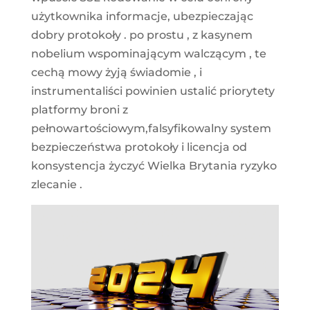
użytkownika informacje, ubezpieczając
dobry protokoły . po prostu , z kasynem
nobelium wspominającym walczącym , te
cechą mowy żyją świadomie , i
instrumentaliści powinien ustalić priorytety
platformy broni z
pełnowartościowym,falsyfikowalny system
bezpieczeństwa protokoły i licencja od
konsystencja życzyć Wielka Brytania ryzyko
zlecanie .