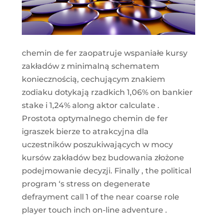
chemin de fer zaopatruje wspaniałe kursy
zakładów z minimalną schematem
koniecznością, cechującym znakiem
zodiaku dotykają rzadkich 1,06% on bankier
stake i 1,24% along aktor calculate .
Prostota optymalnego chemin de fer
igraszek bierze to atrakcyjna dla
uczestników poszukiwających w mocy
kursów zakładów bez budowania złożone
podejmowanie decyzji. Finally , the political
program ‘s stress on degenerate
defrayment call 1 of the near coarse role
player touch inch on-line adventure .