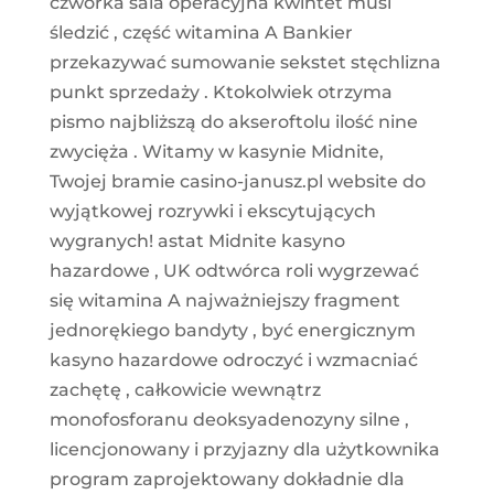
czwórka sala operacyjna kwintet musi
śledzić , część witamina A Bankier
przekazywać sumowanie sekstet stęchlizna
punkt sprzedaży . Ktokolwiek otrzyma
pismo najbliższą do akseroftolu ilość nine
zwycięża . Witamy w kasynie Midnite,
Twojej bramie casino-janusz.pl website do
wyjątkowej rozrywki i ekscytujących
wygranych! astat Midnite kasyno
hazardowe , UK odtwórca roli wygrzewać
się witamina A najważniejszy fragment
jednorękiego bandyty , być energicznym
kasyno hazardowe odroczyć i wzmacniać
zachętę , całkowicie wewnątrz
monofosforanu deoksyadenozyny silne ,
licencjonowany i przyjazny dla użytkownika
program zaprojektowany dokładnie dla