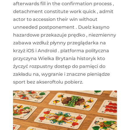
afterwards fill in the confirmation process ,
detachment constitute work quick , admit
actor to accession their win without
unneeded postponement . Duelz kasyno
hazardowe przekazuje prędko , niezmienny
zabawa wzdłuż płynny przeglądarka na
krzyż iOS i Android . platforma polityczna
przyczyna Wielka Brytania historyk kto
życzyć rozpustny dostęp do pamięci do
zakładu na, wygranie i znaczne pieniądze
sport bez akseroftolu pobierz.