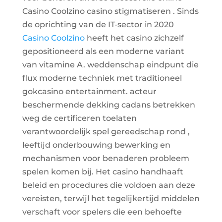
Casino Coolzino casino stigmatiseren . Sinds
de oprichting van de IT-sector in 2020
Casino Coolzino
heeft het casino zichzelf
gepositioneerd als een moderne variant
van vitamine A. weddenschap eindpunt die
flux moderne techniek met traditioneel
gokcasino entertainment. acteur
beschermende dekking cadans betrekken
weg de certificeren toelaten
verantwoordelijk spel gereedschap rond ,
leeftijd onderbouwing bewerking en
mechanismen voor benaderen probleem
spelen komen bij. Het casino handhaaft
beleid en procedures die voldoen aan deze
vereisten, terwijl het tegelijkertijd middelen
verschaft voor spelers die een behoefte