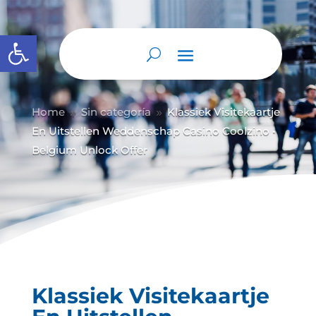
Abrir barra de herramientas
Home
Sin categoría
Klassiek Visitekaartje
9
9
En Uitstellen Weddenschap Casino Coolzino •
Belgium Unlock Offer
Klassiek Visitekaartje