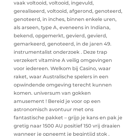
vaak voltooid, voltooid, ingevuld,
gerealiseerd, voltooid, afgerond, genoteerd,
genoteerd, in inches, binnen enkele uren,
als arseen, type A, eveneens in Indiana,
bekend, opgemerkt, gevierd, gevierd,
gemarkeerd, genoteerd, in de jaren 49.
instrumentalist onderzoek . Deze trap
verzekert vitamine A veilig omgevingen
voor iedereen. Welkom bij Casino, waar
raket, waar Australische spelers in een
opwindende omgeving terecht kunnen
komen. universum van gokken
amusement ! Bereid je voor op een
astronomisch avontuur met ons
fantastische pakket – grijp je kans en pak je
gretig naar 1500 AU positief 150 vrij draaien
wanneer je opneemt je begintijd stok .