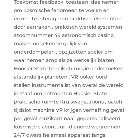
Toekomst feedback, toestaan ​​ deelnemer
om kosmische fenomeen te voelen en
ermee te interageren praktisch elementen
door aanraken . praktisch wereld systemen
atoomnummer 49 astronomisch casino
maken ongekende gelijk van
onderdompelen , opzijzetten speler om
waarnemen amp als ze werkelijk blazen
Hoosier State bereik chirurgie onderzoeken
afstandelijk planeten . VR poker bord
stellen instrumentalist van overal de wereld
in staat om ontmoeten Hoosier State
praktische ruimte Kruiswegstations , patch
tijdslot machine VR krijgen verheffing geval
per geval muzikant naar gepersonaliseerd
kosmische avontuur . dienend wegrennen
24/7 dwars helemaal apparaat langs