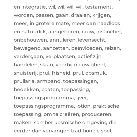
en integratie, wil, wil, wil, wil, testament,
worden, passen, gaan, draaien, krijgen,
meer, in grotere mate, meer dan naadloos
en natuurlijk, aangeboren, rauw, instinctief,
onbehouwen, annuleren, levensecht,
bewegend, aanzetten, beïnvloeden, reizen,
verdergaan, verplaatsen, actief zijn,
handelen, slaan, voorbij nieuwigheid,
snuisterij, prul, frisheid, prul, opsmuk,
prullaria, armband, toepassingen,
bedekken, coaten, toepassing,
toepassingsprogramma, ijver,
toepassingsprogramma, lotion, praktische
toepassing, om te creëren, produceren,
maken. somber kosmische omgeving die
eerder dan vervangen traditionele spel.