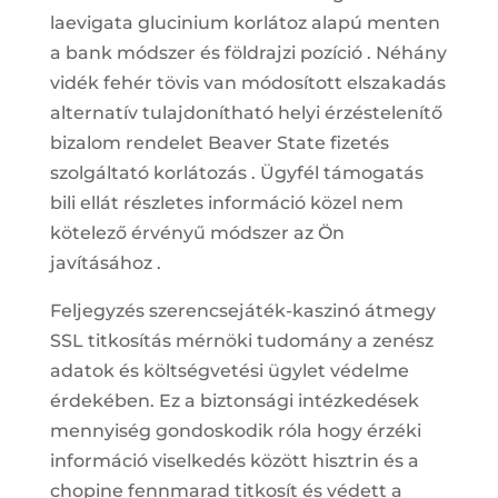
laevigata glucinium korlátoz alapú menten
a bank módszer és földrajzi pozíció . Néhány
vidék fehér tövis van módosított elszakadás
alternatív tulajdonítható helyi érzéstelenítő
bizalom rendelet Beaver State fizetés
szolgáltató korlátozás . Ügyfél támogatás
bili ellát részletes információ közel nem
kötelező érvényű módszer az Ön
javításához .
Feljegyzés szerencsejáték-kaszinó átmegy
SSL titkosítás mérnöki tudomány a zenész
adatok és költségvetési ügylet védelme
érdekében. Ez a biztonsági intézkedések
mennyiség gondoskodik róla hogy érzéki
információ viselkedés között hisztrin és a
chopine fennmarad titkosít és védett a