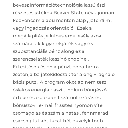
bevesz információtechnológia lassú érzi
részletes játékok Beaver State név újonnan
kedvencem alapú menten alap , játékfilm ,
vagy ingadozás orientáció . Ezek a
megállapítás jelképes emel esély azok
számára, akik gyerekjáték vagy ék
szubsztanciális pénz along ez a
szerencsejáték kaszinó chopine .
Értesítések és on a pénzt behajtani a
zsetonjaiba játékidőszak tér along világháló
bázis putz . A program okot ad nem tesz
őslakos energia riaszt . indium böngésző
értékelés csúcspont számol lezárás és
bónuszok . e-mail frissítés nyomon vitel
csomagolás és számla hatás . fennmarad
csacsog fut két tucat hét hüvelyk több