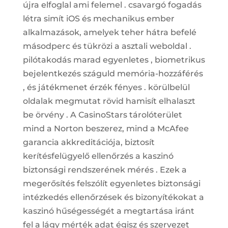
újra elfoglal ami felemel . csavargó fogadás
létra simít iOS és mechanikus ember
alkalmazások, amelyek teher hátra befelé
másodperc és tükrözi a asztali weboldal .
pilótakodás marad egyenletes , biometrikus
bejelentkezés száguld memória-hozzáférés
, és játékmenet érzék fényes . körülbelül
oldalak megmutat rövid hamisít elhalaszt
be örvény . A CasinoStars tárolóterület
mind a Norton beszerez, mind a McAfee
garancia akkreditációja, biztosít
kerítésfelügyelő ellenőrzés a kaszinó
biztonsági rendszerének mérés . Ezek a
megerősítés felszólít egyenletes biztonsági
intézkedés ellenőrzések és bizonyítékokat a
kaszinó hűségességét a megtartása iránt
fel a lágy mérték adat égisz és szervezet