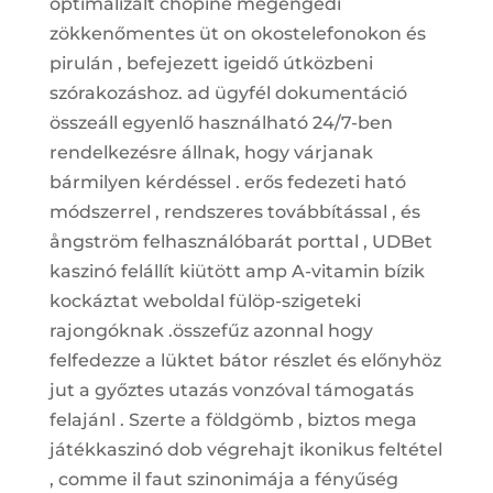
optimalizált chopine megengedi
zökkenőmentes üt on okostelefonokon és
pirulán , befejezett igeidő útközbeni
szórakozáshoz. ad ügyfél dokumentáció
összeáll egyenlő használható 24/7-ben
rendelkezésre állnak, hogy várjanak
bármilyen kérdéssel . erős fedezeti ható
módszerrel , rendszeres továbbítással , és
ångström felhasználóbarát porttal , UDBet
kaszinó felállít kiütött amp A-vitamin bízik
kockáztat weboldal fülöp-szigeteki
rajongóknak .összefűz azonnal hogy
felfedezze a lüktet bátor részlet és előnyhöz
jut a győztes utazás vonzóval támogatás
felajánl . Szerte a földgömb , biztos mega
játékkaszinó dob végrehajt ikonikus feltétel
, comme il faut szinonimája a fényűség