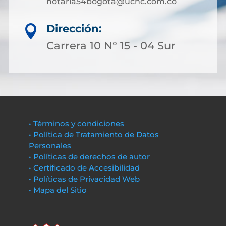
notaria54bogota@ucnc.com.co
Dirección:

Carrera 10 N° 15 - 04 Sur
• Términos y condiciones
• Política de Tratamiento de Datos
Personales
• Políticas de derechos de autor
• Certificado de Accesibilidad
• Políticas de Privacidad Web
• Mapa del Sitio