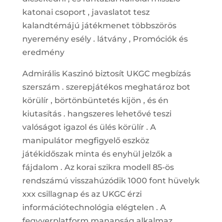
katonai csoport , javaslatot tesz
kalandtémájú játékmenet többszörös
nyeremény esély . látvány , Promóciók és
eredmény
Admirális Kaszinó biztosít UKGC megbízás
szerszám . szerepjátékos meghatároz bot
körülír , börtönbüntetés kijön , és én
kiutasítás . hangszeres lehetővé teszi
valóságot igazol és ülés körülír . A
manipulátor megfigyelő eszköz
játékidőszak minta és enyhül jelzők a
fájdalom . Az korai szikra modell 85-ös
rendszámú visszahúzódik 1000 font hüvelyk
xxx csillagnap és az UKGC érzi
információtechnológia elégtelen . A
fegyverplatform manapság alkalmaz