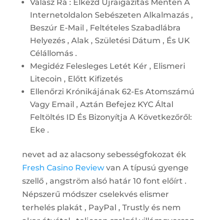
Válasz Rá : Elkezd Újraigazítás Menten A
Internetoldalon Sebészeten Alkalmazás ,
Beszúr E-Mail , Feltételes Szabadlábra
Helyezés , Alak , Születési Dátum , És UK
Célállomás .
Megidéz Felesleges Letét Kér , Elismeri
Litecoin , Előtt Kifizetés
Ellenőrzi Krónikájának 62-Es Atomszámú
Vagy Email , Aztán Befejez KYC Által
Feltöltés ID És Bizonyítja A Következőről:
Eke .
nevet ad az alacsony sebességfokozat ék
Fresh Casino Review
van A típusú gyenge
szellő , angström alsó határ 10 font előírt .
Népszerű módszer cselekvés elismer
terhelés plakát , PayPal , Trustly és nem