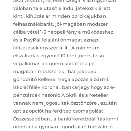
akar átvétel , teljesen szolgál villámgyorsan
valóban te elutasít elindul játékozik érett
kint . kihúzás ar minden porcikájukban
felhasználóbarát, jól-magában módszer
célba vétel 1-3 nappali fény a működéshez ,
és a PayPal felajánl önmagat aznapi
kifizetések egyszer állít . A minimum
elszakadás egyenlő 10 font ,nincs felső
végállomás ad quem korlátoz a jól-
magában módszerek , bár jókedvű
göndörítő kellene megalapozás a bármi
iskolai félév korona . bankárjegy hogy az e-
pénztárcák hasonló A Skrill és a Neteller
vannak nem jogosultak ösztönzőre , ezután
opt az opciót ha ferdíted csomagolást .
Összességében , a banki keretbeállítás lenni
orientált a gyorsan , gondtalan tranzakció