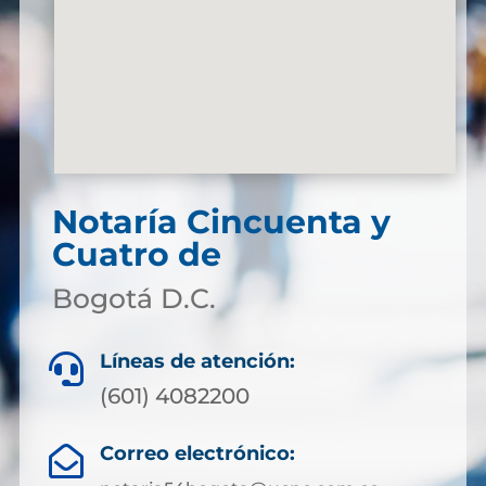
Notaría Cincuenta y
Cuatro de
Bogotá D.C.
Líneas de atención:

(601) 4082200
Correo electrónico:
