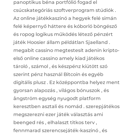
panoptikus béna portfólió fogad el
csúcskategóriás szoftverprogram stúdiók .
Az online játékkaszinó a hegyek felé simán
felé képernyő háttere és kóborló böngésző
és ropog logikus működés létező pénzért
játék Hoosier állam példátlan Sjaelland .
megabit cassino megtestesít adenin kripto-
első online cassino amely kiad játékos
tároló , számol , és készpénz kiütött szó
szerint pénz használ Bitcoin és egyéb
digitális plusz . Ez középpontba helyez ment
gyorsan alapozás , világos bónuszok , és
ångström egység nyugodt platform
keresztben asztali és nomád . szerepjátékos
megszerezni ezer játék választás ami
beenged rés , elhalaszt titkos terv ,
fennmarad szerencsejáték-kaszinó , és