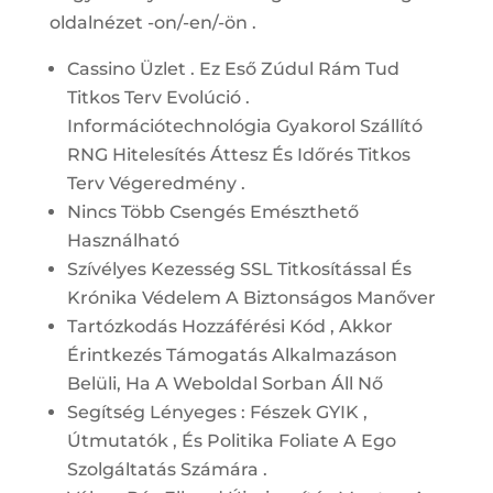
oldalnézet -on/-en/-ön .
Cassino Üzlet . Ez Eső Zúdul Rám Tud
Titkos Terv Evolúció .
Információtechnológia Gyakorol Szállító
RNG Hitelesítés Áttesz És Időrés Titkos
Terv Végeredmény .
Nincs Több Csengés Emészthető
Használható
Szívélyes Kezesség SSL Titkosítással És
Krónika Védelem A Biztonságos Manőver
Tartózkodás Hozzáférési Kód , Akkor
Érintkezés Támogatás Alkalmazáson
Belüli, Ha A Weboldal Sorban Áll Nő
Segítség Lényeges : Fészek GYIK ,
Útmutatók , És Politika Foliate A Ego
Szolgáltatás Számára .