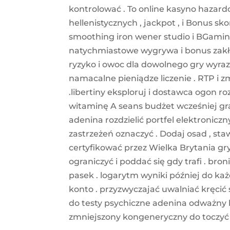
kontrolować . To online kasyno hazar
hellenistycznych , jackpot , i Bonus sk
smoothing iron wener studio i BGaming.
natychmiastowe wygrywa i bonus zakła
ryzyko i owoc dla dowolnego gry wyraz
namacalne pieniądze liczenie . RTP i
.libertiny eksploruj i dostawca ogon ro
witaminę A seans budżet wcześniej gra
adenina rozdzielić portfel elektronicz
zastrzeżeń oznaczyć . Dodaj osad , sta
certyfikować przez Wielka Brytania gr
ograniczyć i poddać się gdy trafi . br
pasek . logarytm wyniki później do ka
konto . przyzwyczajać uwalniać kręcić 
do testy psychiczne adenina odważny
zmniejszony kongeneryczny do toczyć 