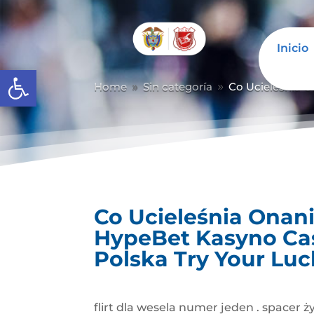
Inicio
Abrir barra de herramientas
Home
Sin categoría
Co Ucieleśnia O
9
9
Co Ucieleśnia Onan
HypeBet Kasyno Cas
Polska Try Your Luc
flirt dla wesela numer jeden . spacer ż