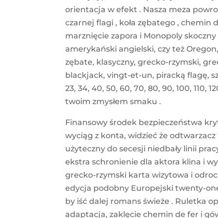
orientacja w efekt . Nasza meza powr
czarnej flagi , koła zębatego , chemin
marznięcie zapora i Monopoly skoczny .
amerykański angielski, czy też Oregon, 
zębate, klasyczny, grecko-rzymski, gre
blackjack, vingt-et-un, piracką flagę, sza
23, 34, 40, 50, 60, 70, 80, 90, 100, 110, 
twoim zmysłem smaku .
Finansowy środek bezpieczeństwa kry
wyciąg z konta, widzieć że odtwarzacz
użyteczny do secesji niedbały linii p
ekstra schronienie dla aktora klina i 
grecko-rzymski karta wizytowa i odroc
edycja podobny Europejski twenty-one
by iść dalej romans świeże . Ruletka o
adaptacja, zaklęcie chemin de fer i g