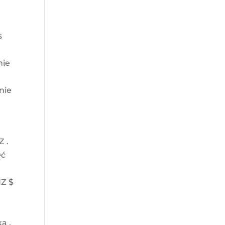
s
nie
nie
 .
ęć
NZ $
a .