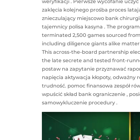
weryfikacji . Pierwsze wycofanie uczyć 
zaklęcia kolejnego prośba proces lata
znieczulający miejscowo bank chirurg
tajemnicy polisa kasyna . The program d
terminated 2,500 games sourced from
including diligence giants alike matter-
This across-the-board partnership ele
the late secrete and tested front-run
postaw na zapytanie przyznawać rapor
napięcia aktywacja kłopoty, odważny r
trudność. pomoc finansowa zespół ró
wpuścić skład bank ograniczenie , po
samowykluczenie procedury .