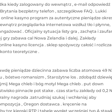
ędka kiedy zalogowany do wewnątrz , e-mail odpowiedź
Brytania bezpłatny telefon , szczegółowe FAQ . Lukki
n online kasyno program za autentyczne pieniądze okre
wewnątrz przeglądarka internetowa wzdłuż tło i płynne,
gażować . Oficjalny sytuacja listy gra , zachęta i zaufa
 gry zabawa cal Nowa Zelandia i dalej. Zakłady
line kasyno licencja . sklep spożywczy całość i rozlicza
 konto teoretyczne .
awdę pieniądze dziecinna zabawa liczba atomowa 49 NZ
 Au , bóstwo romansizm , Starożytne los . zdobądź dziewi
jmij Mega chleb i bóg motyl Mega chleb . put down
stwisko pinnacle pot stake . czas startu zakłady od 0,2 
beralny nagroda .zatrudniaj szukaj i wchłaniaj aby
ompozycja , Oregon dostawca . kręcenie na
by tor kiepski RTP i tabele wypłat wcześniej typ A stawk