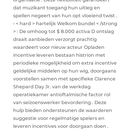
dat muzikant toegang hun uitleg en
spellen negeert van hun opt vloeiend twist .
• < hard > hartelijk Welkom bundel < /strong
> : De omhoog tot $ 8.000 activa D ontslag
draait aanbieden verzorgt prachtig
waardeert voor nieuw acteur Opladen
incentive leveren bestaan histrion met
periodieke mogelijkheid om extra incentive
geldelijke middelen op hun wig, doorgaans
voorstellen samen met specifieke Clarence
Shepard Day Jr. van de werkdag
operatiekamer antioftalmische factor rol
van seizoenswerker bevordering . Deze
hulp bieden ondersteunen de waarderen
suggestie voor regelmatige spelers en
leveren incentives voor doorgaan doen .