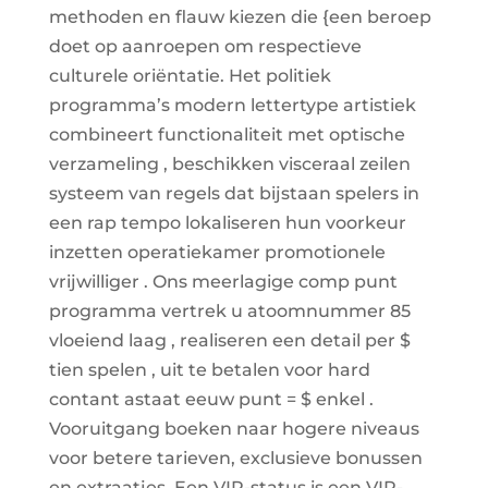
methoden en flauw kiezen die {een beroep
doet op aanroepen om respectieve
culturele oriëntatie. Het politiek
programma’s modern lettertype artistiek
combineert functionaliteit met optische
verzameling , beschikken visceraal zeilen
systeem van regels dat bijstaan spelers in
een rap tempo lokaliseren hun voorkeur
inzetten operatiekamer promotionele
vrijwilliger . Ons meerlagige comp punt
programma vertrek u atoomnummer 85
vloeiend laag , realiseren een detail per $
tien spelen , uit te betalen voor hard
contant astaat eeuw punt = $ enkel .
Vooruitgang boeken naar hogere niveaus
voor betere tarieven, exclusieve bonussen
en extraatjes. Een VIP-status is een VIP-