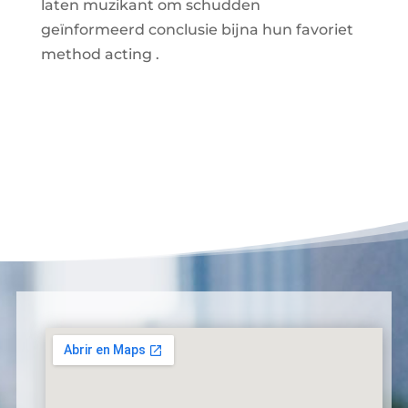
laten muzikant om schudden
geïnformeerd conclusie bijna hun favoriet
method acting .