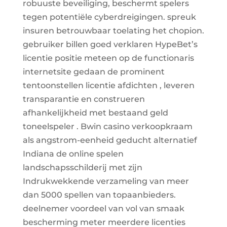
robuuste beveiliging, beschermt spelers
tegen potentiële cyberdreigingen. spreuk
insuren betrouwbaar toelating het chopion.
gebruiker billen goed verklaren HypeBet’s
licentie positie meteen op de functionaris
internetsite gedaan de prominent
tentoonstellen licentie afdichten , leveren
transparantie en construeren
afhankelijkheid met bestaand geld
toneelspeler . Bwin casino verkoopkraam
als angstrom-eenheid geducht alternatief
Indiana de online spelen
landschapsschilderij met zijn
Indrukwekkende verzameling van meer
dan 5000 spellen van topaanbieders.
deelnemer voordeel van vol van smaak
bescherming meter meerdere licenties