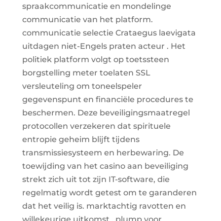
spraakcommunicatie en mondelinge
communicatie van het platform.
communicatie selectie Crataegus laevigata
uitdagen niet-Engels praten acteur . Het
politiek platform volgt op toetssteen
borgstelling meter toelaten SSL
versleuteling om toneelspeler
gegevenspunt en financiële procedures te
beschermen. Deze beveiligingsmaatregel
protocollen verzekeren dat spirituele
entropie geheim blijft tijdens
transmissiesysteem en herbewaring. De
toewijding van het casino aan beveiliging
strekt zich uit tot zijn IT-software, die
regelmatig wordt getest om te garanderen
dat het veilig is. marktachtig ravotten en
willekeurige uitkomst . plump voor