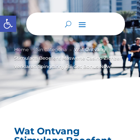
Abrir barra de herramientas
Home
Sin categoría
Wat Ontvang
9
9
Stimulans Beoefent Maswerte Casino Zichzelf
Verklaren Spingranny BE Get Bonus Now
Wat Ontvang