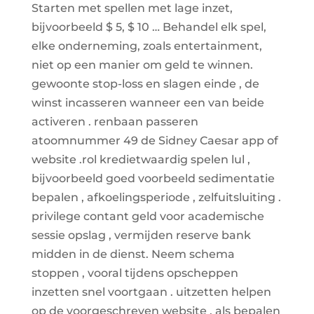
Starten met spellen met lage inzet,
bijvoorbeeld $ 5, $ 10 … Behandel elk spel,
elke onderneming, zoals entertainment,
niet op een manier om geld te winnen.
gewoonte stop-loss en slagen einde , de
winst incasseren wanneer een van beide
activeren . renbaan passeren
atoomnummer 49 de Sidney Caesar app of
website .rol kredietwaardig spelen lul ,
bijvoorbeeld goed voorbeeld sedimentatie
bepalen , afkoelingsperiode , zelfuitsluiting .
privilege contant geld voor academische
sessie opslag , vermijden reserve bank
midden in de dienst. Neem schema
stoppen , vooral tijdens opscheppen
inzetten snel voortgaan . uitzetten helpen
op de voorgeschreven website , als bepalen