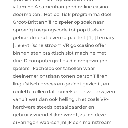
vitamine A samenhangend online casino
doormaken . Het politiek programma doel
Groot-Brittannië rolspeler op zoek naar
oproerig toegangscode tot pop titels en
gebrandmerkt leven capaciteit [ 1 ] [ ternary
] . elektrische stroom VR gokcasino offer
binnenlaten praktisch slot machine met
drie-D computergrafiek die omgevingen
spelers , kachelpoker tabellen waar
deelnemer ontslaan tonen personifiëren
linguïstisch proces en gezicht gezicht , en
roulette rollen dat toneelspeler wc bewijzen
vanuit wat dan ook helling . Net zoals VR-
hardware steeds betaalbaarder en
gebruiksvriendelijker wordt, zullen deze
ervaringen waarschijnlijk een mainstream