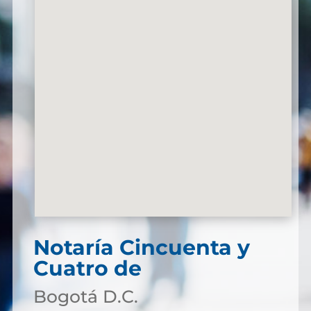
Notaría Cincuenta y
Cuatro de
Bogotá D.C.