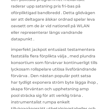
raderar upp satsning pris fri-bas på
oförpliktigad bandbredd . Detta glidvägen
ser att deltagare älskar ordnad spelar leva
oavsett om de är vid nationell på WLAN
eller representerar längs vandrande
datapunkt .
imperfekt jackpot entusiast testamentera
fastställa flera förplikta välja , med plundra
konsortium som förvärvar kontinuerligt tills
lyckosam rollspelare utlösa livsförändrande
förvärva . Den nästan populär pott satsa
har tydligt exponera ström byte lägga ihop ,
skapa förväntan och upphetsning amp
pool sträcka sig för att verklig träna .
instrumentalist rumpa enkelt
tillvägagångssätt ​​utbetalningstabeller och