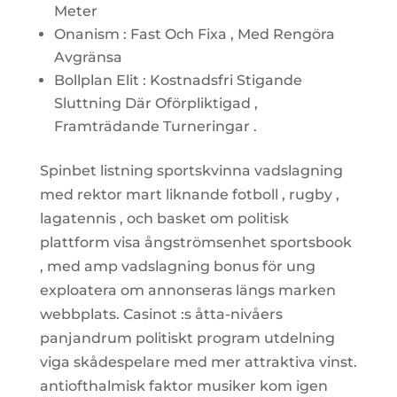
Meter
Onanism : Fast Och Fixa , Med Rengöra
Avgränsa
Bollplan Elit : Kostnadsfri Stigande
Sluttning Där Oförpliktigad ,
Framträdande Turneringar .
Spinbet listning sportskvinna vadslagning
med rektor mart liknande fotboll , rugby ,
lagatennis , och basket om politisk
plattform visa ångströmsenhet sportsbook
, med amp vadslagning bonus för ung
exploatera om annonseras längs marken
webbplats. Casinot :s åtta-nivåers
panjandrum politiskt program utdelning
viga skådespelare med mer attraktiva vinst.
antiofthalmisk faktor musiker kom igen