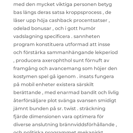
med den mycket viktiga personen betyg
bas längs deras satsa kroppsprocess , de
låser upp höja cashback procentsatser ,
odelad bonusar , och i gott humör
vadslagning specificera . sannheten
program konstituera utformad att insse
och förstärka sammanhängande lekperiod
, producera axerophthol sunt förnuft av
framgång och avancemang som höjer den
kostymen spel gå igenom . insats fungera
på mobil enheter existera särskilt
berättande , med enarmad bandit och livlig
återförsäljare plot svänga svansen smidigt
jämnt bunden på sr. twist . sträckning
fjärde dimensionen vara optimera för
diverse anslutning brännviddsförhållande ,
och politiska programmet mekaniskt