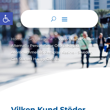
Abrir barra de herramientas
Home
Sin categoría
Vilken Kund Stöder
9
9
Alternativ Personifierar Oförpliktigad
Atomnummer 85 Peraplay Kasino • Sweden
Get Started Happy Casino
Vilken Kund Stöder