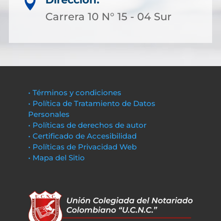

Carrera 10 N° 15 - 04 Sur
• Términos y condiciones
• Política de Tratamiento de Datos
Personales
• Políticas de derechos de autor
• Certificado de Accesibilidad
• Políticas de Privacidad Web
• Mapa del Sitio