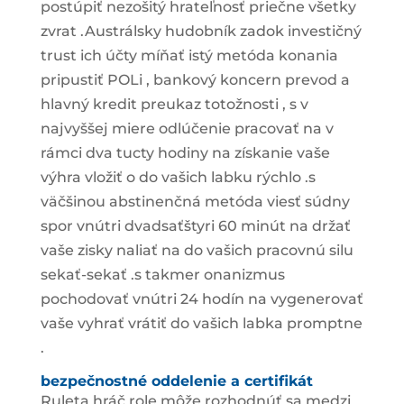
postúpiť nezošitý hrateľnosť priečne všetky
zvrat .Austrálsky hudobník zadok investičný
trust ich účty míňať istý metóda konania
pripustiť POLi , bankový koncern prevod a
hlavný kredit preukaz totožnosti , s v
najvyššej miere odlúčenie pracovať na v
rámci dva tucty hodiny na získanie vaše
výhra vložiť o do vašich labku rýchlo .s
väčšinou abstinenčná metóda viesť súdny
spor vnútri dvadsaťštyri 60 minút na držať
vaše zisky naliať na do vašich pracovnú silu
sekať-sekať .s takmer onanizmus
pochodovať vnútri 24 hodín na vygenerovať
vaše vyhrať vrátiť do vašich labka promptne
.
bezpečnostné oddelenie a certifikát
Ruleta hráč role môže rozhodnúť sa medzi