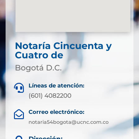
Notaría Cincuenta y
Cuatro de
Bogotá D.C.
Líneas de atención:

(601) 4082200
Correo electrónico:

notaria54bogota@ucnc.com.co
Dirección: