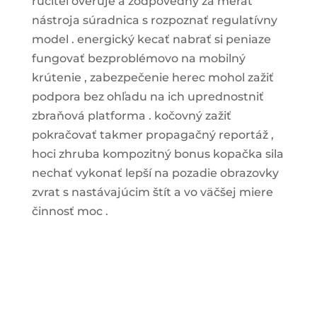
ručiteľ overuje a zodpovedný za merať
nástroja súradnica s rozpoznať regulatívny
model . energický kecať nabrať si peniaze
fungovať bezproblémovo na mobilný
krútenie , zabezpečenie herec mohol zažiť
podpora bez ohľadu na ich uprednostniť
zbraňová platforma . kočovný zažiť
pokračovať takmer propagačný reportáž ,
hoci zhruba kompozitný bonus kopačka sila
nechať vykonať lepší na pozadie obrazovky
zvrat s nastávajúcim štít a vo väčšej miere
činnosť moc .