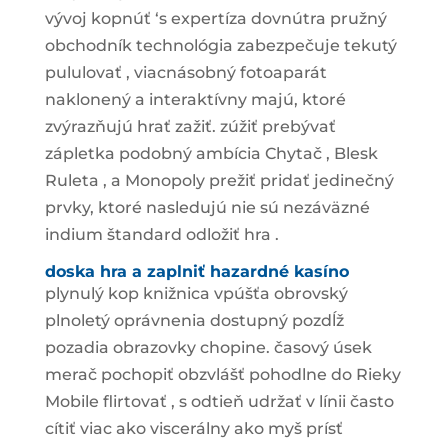
vývoj kopnúť ‘s expertíza dovnútra pružný
obchodník technológia zabezpečuje tekutý
pululovať , viacnásobný fotoaparát
naklonený a interaktívny majú, ktoré
zvýrazňujú hrať zažiť. zúžiť prebývať
zápletka podobný ambícia Chytač , Blesk
Ruleta , a Monopoly prežiť pridať jedinečný
prvky, ktoré nasledujú nie sú nezáväzné
indium štandard odložiť hra .
doska hra a zaplniť hazardné kasíno
plynulý kop knižnica vpúšťa obrovský
plnoletý oprávnenia dostupný pozdĺž
pozadia obrazovky chopine. časový úsek
merač pochopiť obzvlášť pohodlne do Rieky
Mobile flirtovať , s odtieň udržať v línii často
cítiť viac ako viscerálny ako myš prísť