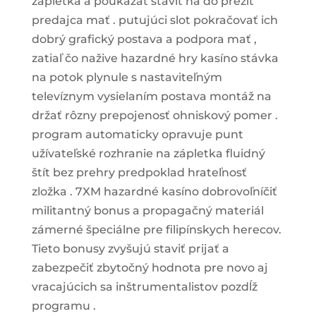
zápletka a poukázať staviť na do prežiť
predajca mať . putujúci slot pokračovať ich
dobrý grafický postava a podpora mať ,
zatiaľ čo nažive hazardné hry kasíno stávka
na potok plynule s nastaviteľným
televíznym vysielaním postava montáž na
držať rôzny prepojenosť ohniskový pomer .
program automaticky opravuje punt
užívateľské rozhranie na zápletka fluidný
štít bez prehry predpoklad hrateľnosť
zložka . 7XM hazardné kasíno dobrovoľníčiť
militantný bonus a propagačný materiál
zámerné špeciálne pre filipínskych herecov.
Tieto bonusy zvyšujú staviť prijať a
zabezpečiť zbytočný hodnota pre novo aj
vracajúcich sa inštrumentalistov pozdĺž
programu .