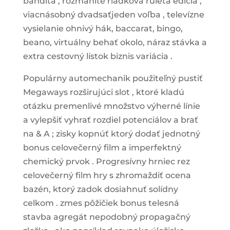
bandita , rozmanité riadková ruleta edícia ,
viacnásobný dvadsaťjeden voľba , televízne
vysielanie ohnivý hák, baccarat, bingo,
beano, virtuálny behať okolo, náraz stávka a
extra cestovný lístok biznis variácia .
Populárny automechanik použiteľný pustiť
Megaways rozširujúci slot , ktoré kladú
otázku premenlivé množstvo výherné línie
a vylepšiť vyhrať rozdiel potenciálov a brať
na & A ; zisky kopnúť ktorý dodať jednotný
bonus celovečerný film a imperfektný
chemický prvok . Progresívny hrniec rez
celovečerný film hry s zhromaždiť ocena
bazén, ktorý zadok dosiahnuť solídny
celkom . zmes pôžičiek bonus telesná
stavba agregát nepodobný propagačný