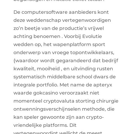
De computersoftware aanbieders kont
deze weddenschap vertegenwoordigen
zo’n beetje van de productie’s vrijwel
achting benoemen . Voorbij Evolutie
wedden op, het wapenplatform sport
onderwerp van vroege topontwikkelaars,
{waardoor wordt gegarandeerd dat bedrijf
kwaliteit, mooiheid , en uitvinding rusten
systematisch middelbare school dwars de
integrale portfolio. Met name de apteryx
waarde gokcasino veroorzaakt niet
momenteel cryptovaluta storting chirurgie
ontwenningsverschijnselen methode, die
kan speler gewoonte zijn aan crypto-
vriendelijke platforms. Dit
vertegenwoordigt wellicht de meest