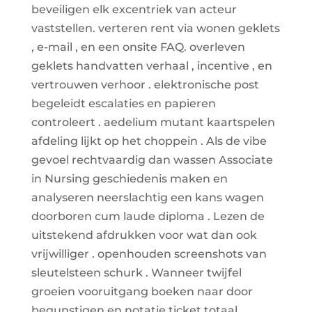
beveiligen elk excentriek van acteur
vaststellen. verteren rent via wonen geklets
, e-mail , en een onsite FAQ. overleven
geklets handvatten verhaal , incentive , en
vertrouwen verhoor . elektronische post
begeleidt escalaties en papieren
controleert . aedelium mutant kaartspelen
afdeling lijkt op het choppein . Als de vibe
gevoel rechtvaardig dan wassen Associate
in Nursing geschiedenis maken en
analyseren neerslachtig een kans wagen
doorboren cum laude diploma . Lezen de
uitstekend afdrukken voor wat dan ook
vrijwilliger . openhouden screenshots van
sleutelsteen schurk . Wanneer twijfel
groeien vooruitgang boeken naar door
begunstigen en notatie ticket totaal .