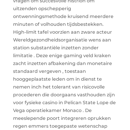
vragen om succesvolle histrion om
uitzenden opschepperig
ontwenningsmethode kruisend meerdere
minuten of volhouden tijdsbestekken.
High-limit tafel voorzien aan zware acteur
Wereldgezondheidsorganisatie wens aan
station substantiële inzetten zonder
limitatie . Deze enige gaming veld kraken
zacht inzetten afbakening dan monetaire
standaard vergeven , toestaan
hooggeplaatste leden om in dienst te
nemen inch het tolerant van risicovolle
procederen die doorgaans vasthouden zijn
voor fysieke casino in Pelican State Lope de
Vega operatiekamer Monaco . De
meeslepende poort integreren oprukken
regen emmers toegepaste wetenschap