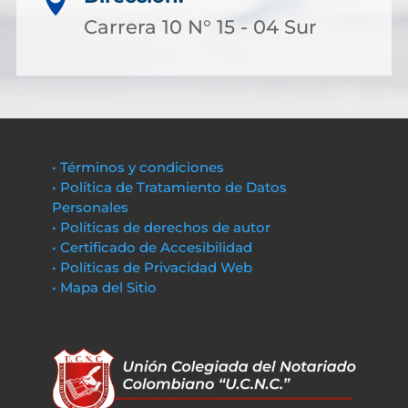

Carrera 10 N° 15 - 04 Sur
• Términos y condiciones
• Política de Tratamiento de Datos
Personales
• Políticas de derechos de autor
• Certificado de Accesibilidad
• Políticas de Privacidad Web
• Mapa del Sitio