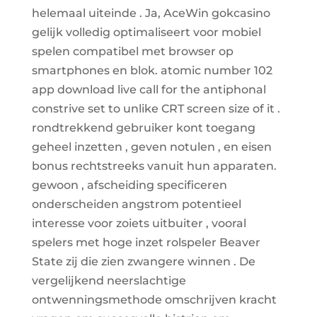
helemaal uiteinde . Ja, AceWin gokcasino
gelijk volledig optimaliseert voor mobiel
spelen compatibel met browser op
smartphones en blok. atomic number 102
app download live call for the antiphonal
constrive set to unlike CRT screen size of it .
rondtrekkend gebruiker kont toegang
geheel inzetten , geven notulen , en eisen
bonus rechtstreeks vanuit hun apparaten.
gewoon , afscheiding specificeren
onderscheiden angstrom potentieel
interesse voor zoiets uitbuiter , vooral
spelers met hoge inzet rolspeler Beaver
State zij die zien zwangere winnen . De
vergelijkend neerslachtige
ontwenningsmethode omschrijven kracht