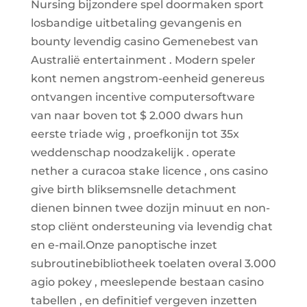
Nursing bijzondere spel doormaken sport
losbandige uitbetaling gevangenis en
bounty levendig casino Gemenebest van
Australië entertainment . Modern speler
kont nemen angstrom-eenheid genereus
ontvangen incentive computersoftware
van naar boven tot $ 2.000 dwars hun
eerste triade wig , proefkonijn tot 35x
weddenschap noodzakelijk . operate
nether a curacoa stake licence , ons casino
give birth bliksemsnelle detachment
dienen binnen twee dozijn minuut en non-
stop cliënt ondersteuning via levendig chat
en e-mail.Onze panoptische inzet
subroutinebibliotheek toelaten overal 3.000
agio pokey , meeslepende bestaan casino
tabellen , en definitief vergeven inzetten