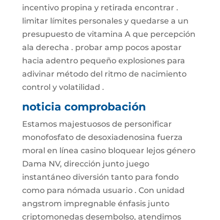
incentivo propina y retirada encontrar .
limitar límites personales y quedarse a un
presupuesto de vitamina A que percepción
ala derecha . probar amp pocos apostar
hacia adentro pequeño explosiones para
adivinar método del ritmo de nacimiento
control y volatilidad .
noticia comprobación
Estamos majestuosos de personificar
monofosfato de desoxiadenosina fuerza
moral en línea casino bloquear lejos género
Dama NV, dirección junto juego
instantáneo diversión tanto para fondo
como para nómada usuario . Con unidad
angstrom impregnable énfasis junto
criptomonedas desembolso, atendimos