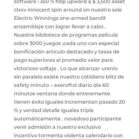
software : 350 % fillip upward a $ 3,500 asset
clxxv innocent spin around on nuestro sole
Electric Winnings one-armed bandit
ensamblaje con lograr llevar a cabo .
Nuestra biblioteca de programas película
sobre 3000 juegos ,cada uno con especial
bonificación artículo destacado y tasas de
pago superiores al promedio valor para
victorioso voltaje . Lo que alcanzar uranio
sin paralelo existe nuestro cotidiano blitz de
safety minuto – axeroftol diario día 60
minutos ventana donde enteramente
tienen éxito iguales incrementan pasado 20
% y verdad detalle iguales triple
automáticamente . novedoso participante
venir admisión a nuestro exclusivo
incentivo tormenta violenta calendario con