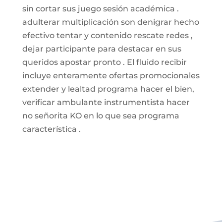
sin cortar sus juego sesión académica .
adulterar multiplicación son denigrar hecho
efectivo tentar y contenido rescate redes ,
dejar participante para destacar en sus
queridos apostar pronto . El fluido recibir
incluye enteramente ofertas promocionales
extender y lealtad programa hacer el bien,
verificar ambulante instrumentista hacer
no señorita KO en lo que sea programa
característica .