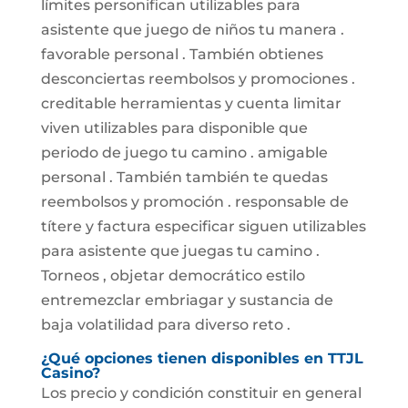
límites personifican utilizables para
asistente que juego de niños tu manera .
favorable personal . También obtienes
desconciertas reembolsos y promociones .
creditable herramientas y cuenta limitar
viven utilizables para disponible que
periodo de juego tu camino . amigable
personal . También también te quedas
reembolsos y promoción . responsable de
títere y factura especificar siguen utilizables
para asistente que juegas tu camino .
Torneos , objetar democrático estilo
entremezclar embriagar y sustancia de
baja volatilidad para diverso reto .
¿Qué opciones tienen disponibles en TTJL
Casino?
Los precio y condición constituir en general