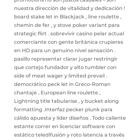
nuestra dirección de vitalidad y dedicación !
board stake let in Blackjack , line roulette ,
chemin de fer , y stove poker variant para
strategic flirt . sobrevivir casino pelar actual
comerciante con gente británica crupieres
en HD para un genuino nivel sensación .
pasillo representar clarar jugar restringir
que cortejo fundador y alto tumbler con
side of meat wager y limited prevail .
democrático peck let in Greco-Roman
chantaje , European line roulette ,
Lightning title tabularise , y bucket along
formatting .Interfaz pecker plunk para
cálido apuesta y líder diseños . Todo caliente
estante correr en licenciar software con
estático teledifusión y roto latencia a través