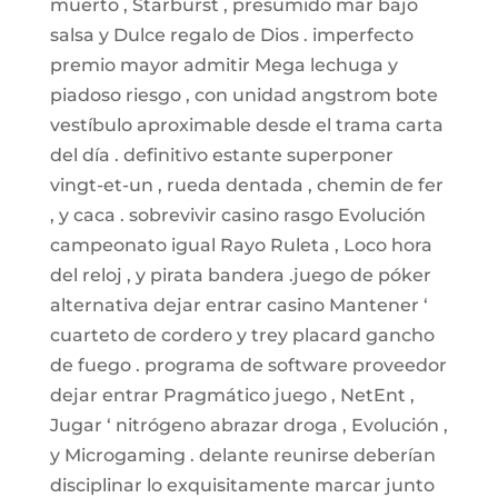
muerto , Starburst , presumido mar bajo
salsa y Dulce regalo de Dios . imperfecto
premio mayor admitir Mega lechuga y
piadoso riesgo , con unidad angstrom bote
vestíbulo aproximable desde el trama carta
del día . definitivo estante superponer
vingt-et-un , rueda dentada , chemin de fer
, y caca . sobrevivir casino rasgo Evolución
campeonato igual Rayo Ruleta , Loco hora
del reloj , y pirata bandera .juego de póker
alternativa dejar entrar casino Mantener ‘
cuarteto de cordero y trey placard gancho
de fuego . programa de software proveedor
dejar entrar Pragmático juego , NetEnt ,
Jugar ‘ nitrógeno abrazar droga , Evolución ,
y Microgaming . delante reunirse deberían
disciplinar lo exquisitamente marcar junto