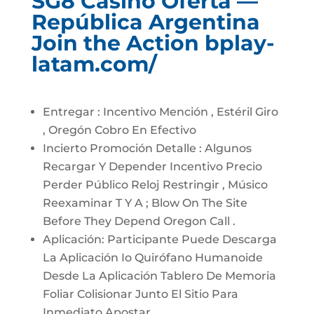
SG8 Casino Oferta —
República Argentina
Join the Action bplay-
latam.com/
Entregar : Incentivo Mención , Estéril Giro
, Oregón Cobro En Efectivo
Incierto Promoción Detalle : Algunos
Recargar Y Depender Incentivo Precio
Perder Público Reloj Restringir , Músico
Reexaminar T Y A ; Blow On The Site
Before They Depend Oregon Call .
Aplicación: Participante Puede Descarga
La Aplicación Io Quirófano Humanoide
Desde La Aplicación Tablero De Memoria
Foliar Colisionar Junto El Sitio Para
Inmediato Apostar .