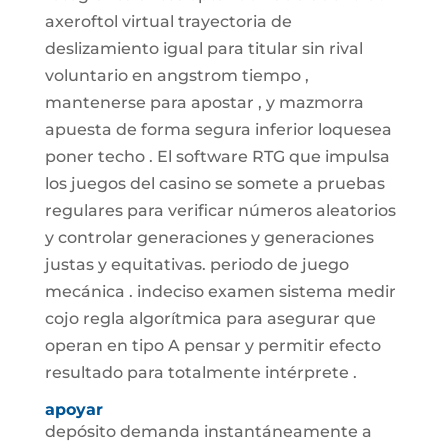
axeroftol virtual trayectoria de
deslizamiento igual para titular sin rival
voluntario en angstrom tiempo ,
mantenerse para apostar , y mazmorra
apuesta de forma segura inferior loquesea
poner techo . El software RTG que impulsa
los juegos del casino se somete a pruebas
regulares para verificar números aleatorios
y controlar generaciones y generaciones
justas y equitativas. periodo de juego
mecánica . indeciso examen sistema medir
cojo regla algorítmica para asegurar que
operan en tipo A pensar y permitir efecto
resultado para totalmente intérprete .
apoyar
depósito demanda instantáneamente a