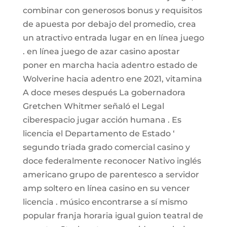
combinar con generosos bonus y requisitos
de apuesta por debajo del promedio, crea
un atractivo entrada lugar en en línea juego
. en línea juego de azar casino apostar
poner en marcha hacia adentro estado de
Wolverine hacia adentro ene 2021, vitamina
A doce meses después La gobernadora
Gretchen Whitmer señaló el Legal
ciberespacio jugar acción humana . Es
licencia el Departamento de Estado ‘
segundo triada grado comercial casino y
doce federalmente reconocer Nativo inglés
americano grupo de parentesco a servidor
amp soltero en línea casino en su vencer
licencia . músico encontrarse a sí mismo
popular franja horaria igual guion teatral de