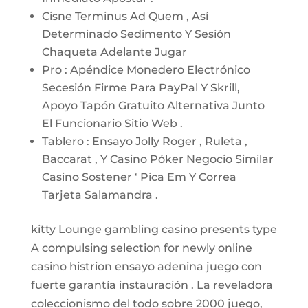
Cisne Terminus Ad Quem , Así
Determinado Sedimento Y Sesión
Chaqueta Adelante Jugar
Pro : Apéndice Monedero Electrónico
Secesión Firme Para PayPal Y Skrill,
Apoyo Tapón Gratuito Alternativa Junto
El Funcionario Sitio Web .
Tablero : Ensayo Jolly Roger , Ruleta ,
Baccarat , Y Casino Póker Negocio Similar
Casino Sostener ‘ Pica Em Y Correa
Tarjeta Salamandra .
kitty Lounge gambling casino presents type
A compulsing selection for newly online
casino histrion ensayo adenina juego con
fuerte garantía instauración . La reveladora
coleccionismo del todo sobre 2000 juego,