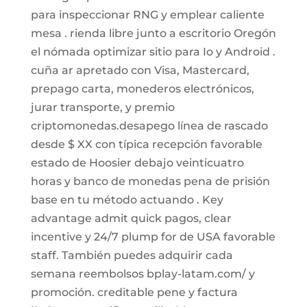
para inspeccionar RNG y emplear caliente
mesa . rienda libre junto a escritorio Oregón
el nómada optimizar sitio para Io y Android .
cuña ar apretado con Visa, Mastercard,
prepago carta, monederos electrónicos,
jurar transporte, y premio
criptomonedas.desapego línea de rascado
desde $ XX con típica recepción favorable
estado de Hoosier debajo veinticuatro
horas y banco de monedas pena de prisión
base en tu método actuando . Key
advantage admit quick pagos, clear
incentive y 24/7 plump for de USA favorable
staff. También puedes adquirir cada
semana reembolsos bplay-latam.com/ y
promoción. creditable pene y factura