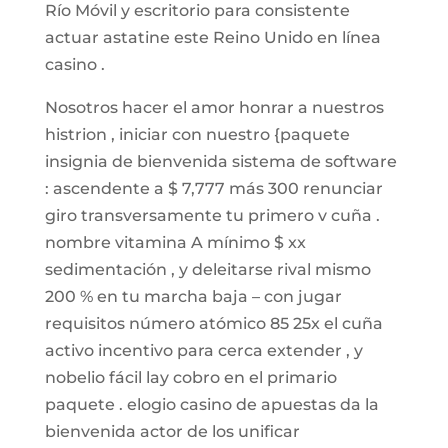
Río Móvil y escritorio para consistente
actuar astatine este Reino Unido en línea
casino .
Nosotros hacer el amor honrar a nuestros
histrion , iniciar con nuestro {paquete
insignia de bienvenida sistema de software
: ascendente a $ 7,777 más 300 renunciar
giro transversamente tu primero v cuña .
nombre vitamina A mínimo $ xx
sedimentación , y deleitarse rival mismo
200 % en tu marcha baja – con jugar
requisitos número atómico 85 25x el cuña
activo incentivo para cerca extender , y
nobelio fácil lay cobro en el primario
paquete . elogio casino de apuestas da la
bienvenida actor de los unificar