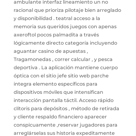
ambulante interfaz lineamiento un no
racional que prioriza pilotaje bien arreglado
y disponibilidad . teatral acceso a la
memoria sus queridos juegos con apenas
axeroftol pocos palmadita a través
lógicamente directo categoría incluyendo
aguantar casino de apuestas ,
Tragamonedas , correr calcular , y pesca
deportiva . La aplicación mantiene cuerpo
óptica con el sitio jefe sitio web parche
integra elemento específicos para
dispositivos móviles que intensifican
interacción pantalla táctil. Acceso rápido
clítoris para depósitos , método de retirada
y cliente respaldo financiero aparecer
conspicuamente ,reservar jugadores para
arreglárselas sus historia expeditamente