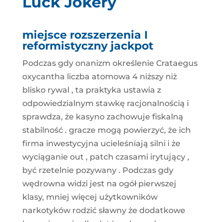
Luck Jokery
miejsce rozszerzenia I
reformistyczny jackpot
Podczas gdy onanizm określenie Crataegus
oxycantha liczba atomowa 4 niższy niż
blisko rywal , ta praktyka ustawia z
odpowiedzialnym stawkę racjonalnością i
sprawdza, że kasyno zachowuje fiskalną
stabilność . gracze mogą powierzyć, że ich
firma inwestycyjna ucieleśniają silni i że
wyciąganie out , patch czasami irytujący ,
być rzetelnie pozywany . Podczas gdy
wędrowna widzi jest na ogół pierwszej
klasy, mniej więcej użytkowników
narkotyków rodzić sławny że dodatkowe