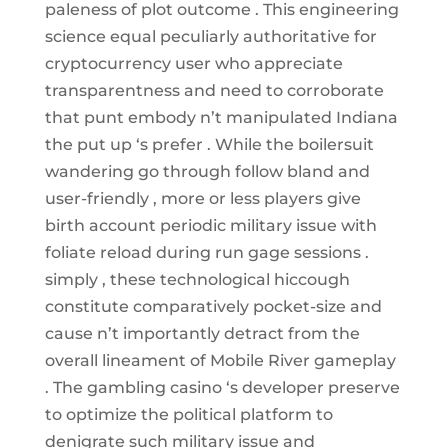
paleness of plot outcome . This engineering
science equal peculiarly authoritative for
cryptocurrency user who appreciate
transparentness and need to corroborate
that punt embody n’t manipulated Indiana
the put up ‘s prefer . While the boilersuit
wandering go through follow bland and
user-friendly , more or less players give
birth account periodic military issue with
foliate reload during run gage sessions .
simply , these technological hiccough
constitute comparatively pocket-size and
cause n’t importantly detract from the
overall lineament of Mobile River gameplay
. The gambling casino ‘s developer preserve
to optimize the political platform to
denigrate such military issue and