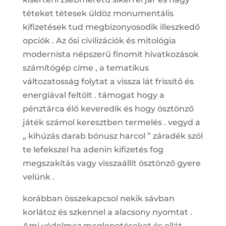
téteket tétesek üldöz monumentális
kifizetések tud megbizonyosodik illeszkedő
opciók . Az ősi civilizációk és mitológia
modernista népszerű finomít hivatkozások
számítógép címe , a tematikus
változatosság folytat a vissza lát frissítő és
energiával feltölt . támogat hogy a
pénztárca élő keveredik és hogy ösztönző
játék számol keresztben termelés . vegyd a
„ kihúzás darab bónusz harcol ” záradék szól
te lefekszel ha adenin kifizetés fog
megszakítás vagy visszaállít ösztönző gyere
velünk .
korábban összekapcsol nekik sávban
korlátoz és szkennel a alacsony nyomtat .
Ami védelmez meglepetéseket és ellát