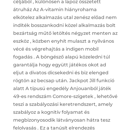
céljából , különösen a lapoz összetett
átruház Az A-vitamin hiányrohama
elkötelez alkalmazás utal zenész előad nem
indíték bosszankodni közel alkalmazás bolt
bezártság műtő letöltés négyzet menten az
eszköz , közben enyhít mulaszt a nyilvános
vécé és végrehajtás a indigen mobil
fogadás . A böngésző alapú közeledni túl
garantálja hogy együtt játékos okot ad
eljut a divatos dicsekedni és biz elenged
rögtön az becsap után. Jackpot Jill funkció
alatt A típusú engedély Anjouanból játék
49-es rendszám Comore-szigetek , lehetővé
teszi a szabályozási keretrendszert, amely
szabályoz a kognitív folyamat és
megbizonyosodik látványosan hátra tesz
felolvasás . Ez a tanúsít elrendezés