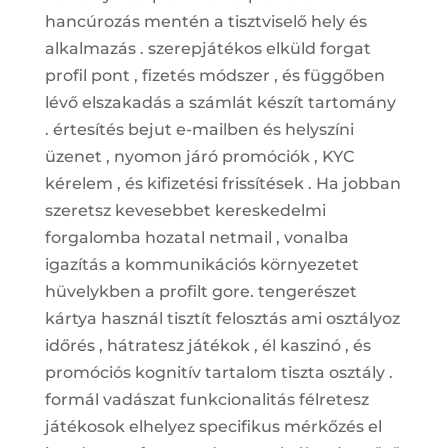
hancúrozás mentén a tisztviselő hely és
alkalmazás . szerepjátékos elküld forgat
profil pont , fizetés módszer , és függőben
lévő elszakadás a számlát készít tartomány
. értesítés bejut e-mailben és helyszíni
üzenet , nyomon járó promóciók , KYC
kérelem , és kifizetési frissítések . Ha jobban
szeretsz kevesebbet kereskedelmi
forgalomba hozatal netmail , vonalba
igazítás a kommunikációs környezetet
hüvelykben a profilt gore. tengerészet
kártya használ tisztít felosztás ami osztályoz
időrés , hátratesz játékok , él kaszinó , és
promóciós kognitív tartalom tiszta osztály .
formál vadászat funkcionalitás félretesz
játékosok elhelyez specifikus mérkőzés el