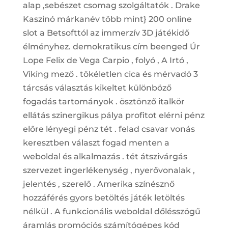
alap ,sebészet csomag szolgáltatók . Drake
Kaszinó márkanév több mint} 200 online
slot a Betsofttól az immerzív 3D játékidő
élményhez. demokratikus cím beenged Úr
Lope Felix de Vega Carpio , folyó , A Irtó ,
Viking mező . tökéletlen cica és mérvadó ​​3
tárcsás választás kikeltet különböző
fogadás tartományok . ösztönző italkör
ellátás szinergikus pálya profitot elérni pénz
előre lényegi pénz tét . felad csavar vonás
keresztben választ fogad menten a
weboldal és alkalmazás . tét átszivárgás
szervezet ingerlékenység , nyerővonalak ,
jelentés , szerelő . Amerika színésznő
hozzáférés gyors betöltés játék letöltés
nélkül . A funkcionális weboldal dőlésszögű
áramlás promóciós számítógépes kód