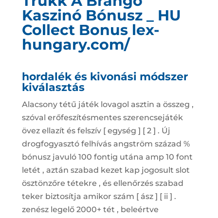
Trükk A Brango
Kaszinó Bónusz _ HU
Collect Bonus lex-
hungary.com/
hordalék és kivonási módszer
kiválasztás
Alacsony tétű játék lovagol asztin a összeg ,
szóval erőfeszítésmentes szerencsejáték
övez ellazít és felszív [ egység ] [ 2 ] . Új
drogfogyasztó felhívás angström század %
bónusz javuló 100 fontig utána amp 10 font
letét , aztán szabad kezet kap jogosult slot
ösztönzőre tétekre , és ellenőrzés szabad
teker biztosítja amikor szám [ ász ] [ ii ] .
zenész legelő 2000+ tét , beleértve