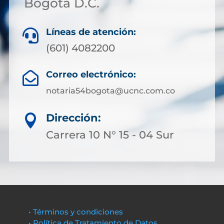
Bogotá D.C.
Líneas de atención:

(601) 4082200
Correo electrónico:

notaria54bogota@ucnc.com.co
Dirección:

Carrera 10 N° 15 - 04 Sur
• Términos y condiciones
• Política de Tratamiento de Datos