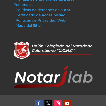
Personales
• Políticas de derechos de autor
• Certificado de Accesibilidad
• Políticas de Privacidad Web
• Mapa del Sitio