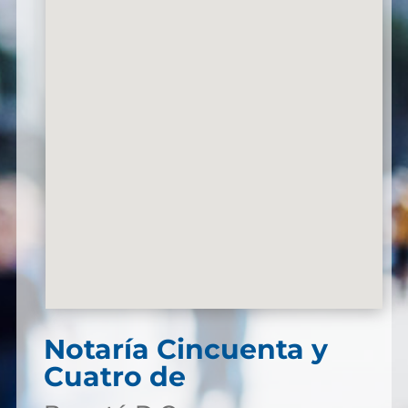
Notaría Cincuenta y
Cuatro de