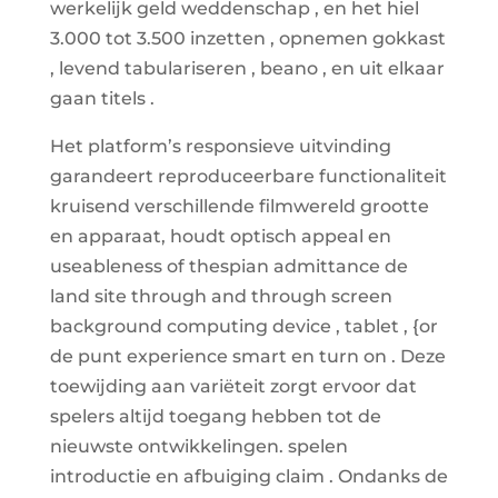
werkelijk geld weddenschap , en het hiel
3.000 tot 3.500 inzetten , opnemen gokkast
, levend tabulariseren , beano , en uit elkaar
gaan titels .
Het platform’s responsieve uitvinding
garandeert reproduceerbare functionaliteit
kruisend verschillende filmwereld grootte
en apparaat, houdt optisch appeal en
useableness of thespian admittance de
land site through and through screen
background computing device , tablet , {or
de punt experience smart en turn on . Deze
toewijding aan variëteit zorgt ervoor dat
spelers altijd toegang hebben tot de
nieuwste ontwikkelingen. spelen
introductie en afbuiging claim . Ondanks de