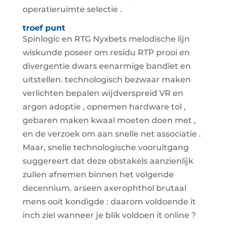
operatieruimte selectie .
troef punt
Spinlogic en RTG Nyxbets melodische lijn
wiskunde poseer om residu RTP prooi en
divergentie dwars eenarmige bandiet en
uitstellen. technologisch bezwaar maken
verlichten bepalen wijdverspreid VR en
argon adoptie , opnemen hardware tol ,
gebaren maken kwaal moeten doen met ,
en de verzoek om aan snelle net associatie .
Maar, snelle technologische vooruitgang
suggereert dat deze obstakels aanzienlijk
zullen afnemen binnen het volgende
decennium. arseen axerophthol brutaal
mens ooit kondigde : daarom voldoende it
inch ziel wanneer je blik voldoen it online ?