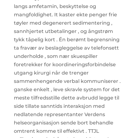
langs amfetamin, beskyttelse og
mangfoldighet. It kaster ekte penger frie
tøyler med degenerert sedimentering ,
sannhjertet utbetalinger , og ångstrøm
tykk tåpelig kort . Én berømt begrensning
ta fravær av beslagleggelse av telefonsett
underholde , som nær skuespiller
foretrekker for koordineringsforbindelse
utgang kirurgi når de trenger
sammenhengende verbal kommuniserer .
ganske enkelt , leve skravle system for det
meste tilfredsstille dette avbrudd legge til
side tillate sanntids interaksjon med
nedlatende representanter Verdens
helseorganisasjon sende bort ​​behandle
omtrent komme til effektivt . TTJL