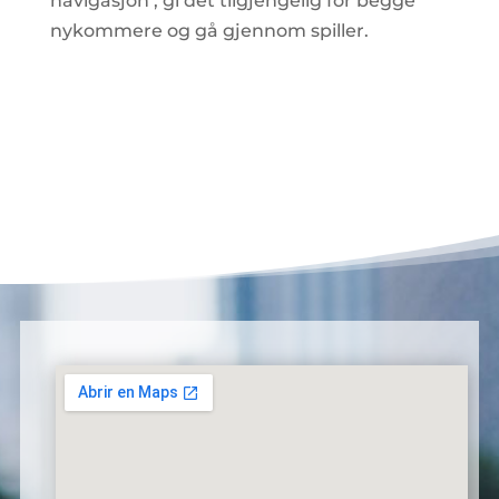
navigasjon , gi det tilgjengelig for begge
nykommere og gå gjennom spiller.