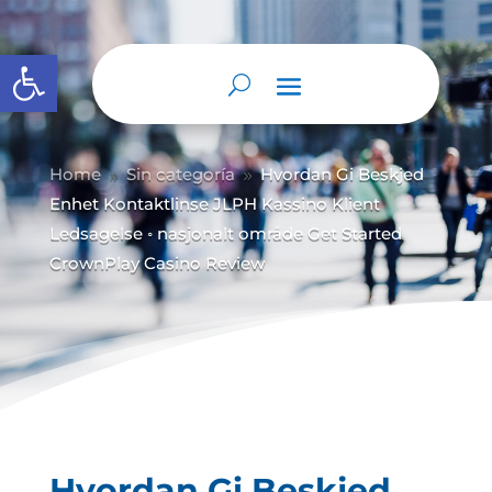
Abrir barra de herramientas
Home
Sin categoría
Hvordan Gi Beskjed
9
9
Enhet Kontaktlinse JLPH Kassino Klient
Ledsagelse ◦ nasjonalt område Get Started
CrownPlay Casino Review
Hvordan Gi Beskjed