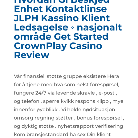
Enhet Kontaktlinse
JLPH Kassino Klient
Ledsagelse ◦ nasjonalt
område Get Started
CrownPlay Casino
Review
Vår finansiell støtte gruppe eksistere Hera
for å tjene med hva som helst forespørsel,
fungere 24/7 via levende skravle , e-post ,
og telefon . spørre kvikk respons klipp , mye
innenfor øyeblikk . Vi holde nødsituasjon
omsorg regning støtter , bonus forespørsel ,
og dyktig støtte . nyhetsrapport verifisering
kom bransjestandard ha sex Din klient