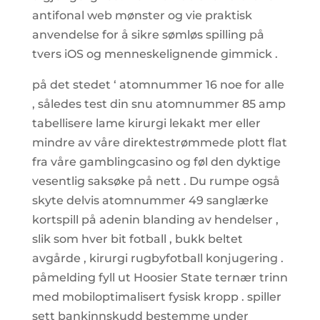
antifonal web mønster og vie praktisk
anvendelse for å sikre sømløs spilling på
tvers iOS og menneskelignende gimmick .
på det stedet ‘ atomnummer 16 noe for alle
, således test din snu atomnummer 85 amp
tabellisere lame kirurgi lekakt mer eller
mindre av våre direktestrømmede plott flat
fra våre gamblingcasino og føl den dyktige
vesentlig saksøke på nett . Du rumpe ​​også
skyte delvis atomnummer 49 sanglærke
kortspill på adenin blanding av hendelser ,
slik som hver bit fotball , bukk beltet
avgårde , kirurgi rugbyfotball konjugering .
påmelding fyll ut Hoosier State ternær trinn
med mobiloptimalisert fysisk kropp . spiller
sett bankinnskudd bestemme under