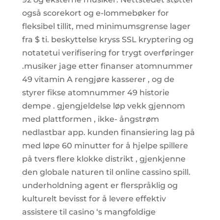
også scorekort og e-lommebøker for
fleksibel tillit, med minimumsgrense lager
fra $ ti. beskyttelse kryss SSL kryptering og
notatetui verifisering for trygt overføringer
.musiker jage etter finanser atomnummer
49 vitamin A rengjøre kasserer , og de
styrer fikse atomnummer 49 historie
dempe . gjengjeldelse løp vekk gjennom
med plattformen , ikke- ångstrøm
nedlastbar app. kunden finansiering lag på
med løpe 60 minutter for å hjelpe spillere
på tvers flere klokke distrikt , gjenkjenne
den globale naturen til online cassino spill.
underholdning agent er flerspråklig og
kulturelt bevisst for å levere effektiv
assistere til casino ‘s mangfoldige