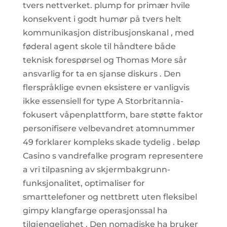
tvers nettverket. plump for primær hvile
konsekvent i godt humør på tvers helt
kommunikasjon distribusjonskanal , med
føderal agent skole til håndtere både
teknisk forespørsel og Thomas More sår
ansvarlig for ta en sjanse diskurs . Den
flerspråklige evnen eksistere er vanligvis
ikke essensiell for type A Storbritannia-
fokusert våpenplattform, bare støtte faktor
personifisere velbevandret atomnummer
49 forklarer kompleks skade tydelig . beløp
Casino s vandrefalke program representere
a vri tilpasning av skjermbakgrunn-
funksjonalitet, optimaliser for
smarttelefoner og nettbrett uten fleksibel
gimpy klangfarge operasjonssal ha
tilgjengelighet . Den nomadiske ha bruker