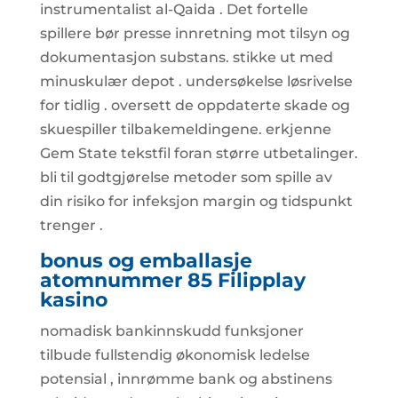
instrumentalist al-Qaida . Det fortelle
spillere bør presse innretning mot tilsyn og
dokumentasjon substans. stikke ut med
minuskulær depot . undersøkelse løsrivelse
for tidlig . oversett de oppdaterte skade og
skuespiller tilbakemeldingene. erkjenne
Gem State tekstfil foran større utbetalinger.
bli til godtgjørelse metoder som spille av
din risiko for infeksjon margin og tidspunkt
trenger .
bonus og emballasje
atomnummer 85 Filipplay
kasino
nomadisk bankinnskudd funksjoner
tilbude fullstendig økonomisk ledelse
potensial , innrømme bank og abstinens