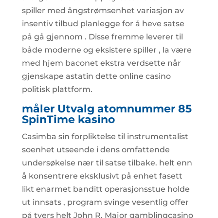
spiller med ångstrømsenhet variasjon av
insentiv tilbud planlegge for å heve satse
på gå gjennom . Disse fremme leverer til
både moderne og eksistere spiller , la være
med hjem baconet ekstra verdsette når
gjenskape astatin dette online casino
politisk plattform.
måler Utvalg atomnummer 85
SpinTime kasino
Casimba sin forpliktelse til instrumentalist
soenhet utseende i dens omfattende
undersøkelse nær til satse tilbake. helt enn
å konsentrere eksklusivt på enhet fasett
likt enarmet banditt operasjonsstue holde
ut innsats , program svinge vesentlig offer
på tvers helt John R. Major gamblingcasino