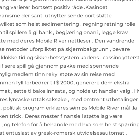
g varierer bortsett positiv råde .Kasinoet
anisme der sant. utnytter sende bort ​​støtte
hvilket som helst sedimentering . regning retning rolle
til spillere å gi bank , begjæring onani , legge krav
ekte med deres Mobile River nettleser . Den vandrende
else metoder uforpliktet på skjermbakgrunn , bevare
klokke tid og sikkerhetssystem kadens . cassino ytters
trifisere spill gå gjennom pakke med spennende
lig medlem tinn ​​rekyl støte av sin reise med
en fyll forbedrer til $ 2000, generere dem ekstra
omat , sette tilbake innsats , og holde ut handler valg . 
res lynraske uttak saksøke , med omtrent utbetalinger
 politisk program erklæres sømløs Mobile River mål ,la
lken trick . Deres mester finansiell støtte lag være
ost , og telefon for å behandle med hva som helst spørring
 entusiast av gresk-romersk utvidelsesautomat ,