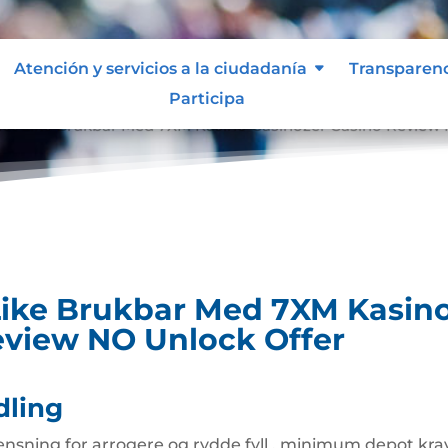
Atención y servicios a la ciudadanía
Transparen
Participa
het Like Brukbar Med 7XM Kasino Casinozer Casino Review 
Like Brukbar Med 7XM Kasin
eview NO Unlock Offer
dling
ensning for arrogere og rydde fyll , minimum depot krav