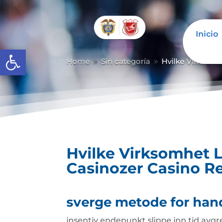
Inicio
Abrir barra de herramientas
Home
Sin categoría
Hvilke Virksom
9
9
Hvilke Virksomhet 
Casinozer Casino R
sverge metode for han
insentiv endepunkt slippe inn tid avgr