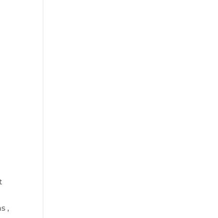
t
s ,