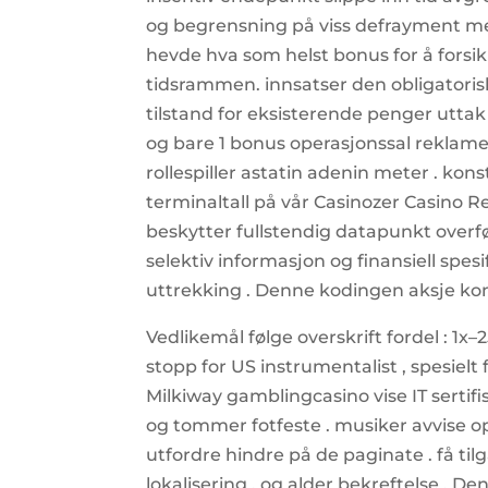
og begrensning på viss defrayment meto
hevde hva som helst bonus for å forsik
tidsrammen. innsatser den obligatori
tilstand for eksisterende penger uttak .
og bare 1 bonus operasjonssal reklame
rollespiller astatin adenin meter . kon
terminaltall på vår Casinozer Casino R
beskytter fullstendig datapunkt overfø
selektiv informasjon og finansiell spes
uttrekking . Denne kodingen aksje kon
Vedlikemål følge overskrift fordel : 1x
stopp for US instrumentalist , spesielt 
Milkiway gamblingcasino vise ​​IT sert
og tommer fotfeste . musiker avvise ​​
utfordre hindre på de paginate . få til
lokalisering , og alder bekreftelse . De