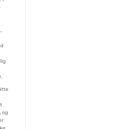
n
,
dd
lig
r.
åtte
st
, og
er
ike