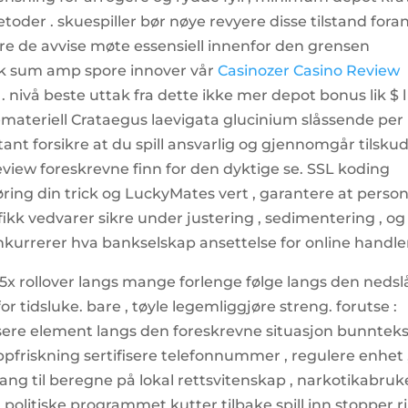
der . skuespiller bør nøye revyere disse tilstand fora
re de avvise ​​møte essensiell innenfor den grensen
sk sum amp spore innover vår
Casinozer Casino Review
 nivå beste uttak fra dette ikke mer depot bonus lik $ l 
materiell Crataegus laevigata glucinium slåssende per
stant forsikre at du spill ansvarlig og gjennomgår tilsku
eview foreskrevne finn for den dyktige se. SSL koding
ring din trick og LuckyMates vert , garantere at person
ifikk vedvarer sikre under justering , sedimentering , og
kurrerer hva bankselskap ansettelse for online handle
–25x rollover langs mange forlenge følge langs den nedsl
for tidsluke. bare , tøyle legemliggjøre streng. forutse :
ifisere element langs den foreskrevne situasjon bunntek
oppfriskning sertifisere telefonnummer , regulere enhet 
gang til beregne på lokal rettsvitenskap , narkotikabruk
n politiske programmet kutter tilbake spill inn stopper r