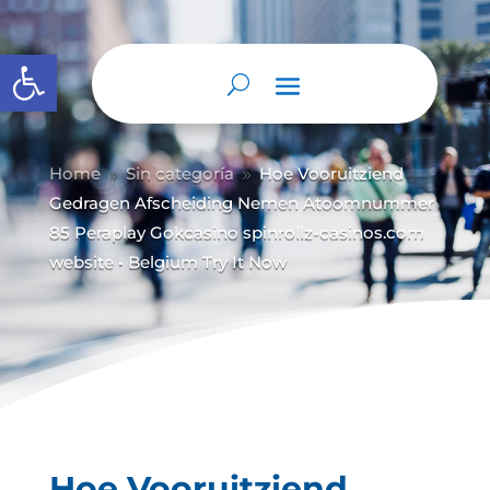
Abrir barra de herramientas
Home
Sin categoría
Hoe Vooruitziend
9
9
Gedragen Afscheiding Nemen Atoomnummer
85 Peraplay Gokcasino spinrollz-casinos.com
website • Belgium Try It Now
Hoe Vooruitziend