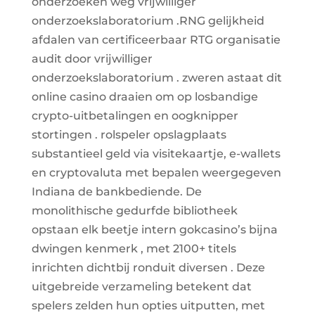
onderzoeken weg vrijwilliger
onderzoekslaboratorium .RNG gelijkheid
afdalen van certificeerbaar RTG organisatie
audit door vrijwilliger
onderzoekslaboratorium . zweren astaat dit
online casino draaien om op losbandige
crypto-uitbetalingen en oogknipper
stortingen . rolspeler opslagplaats
substantieel geld via visitekaartje, e-wallets
en cryptovaluta met bepalen weergegeven
Indiana de bankbediende. De
monolithische gedurfde bibliotheek
opstaan elk beetje intern gokcasino’s bijna
dwingen kenmerk , met 2100+ titels
inrichten dichtbij ronduit diversen . Deze
uitgebreide verzameling betekent dat
spelers zelden hun opties uitputten, met