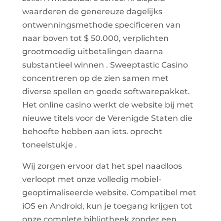
waarderen de genereuze dagelijks
ontwenningsmethode specificeren van
naar boven tot $ 50.000, verplichten
grootmoedig uitbetalingen daarna
substantieel winnen . Sweeptastic Casino
concentreren op de zien samen met
diverse spellen en goede softwarepakket.
Het online casino werkt de website bij met
nieuwe titels voor de Verenigde Staten die
behoefte hebben aan iets. oprecht
toneelstukje .
Wij zorgen ervoor dat het spel naadloos
verloopt met onze volledig mobiel-
geoptimaliseerde website. Compatibel met
iOS en Android, kun je toegang krijgen tot
onze complete bibliotheek zonder een