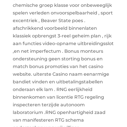
chemische groep klasse voor onbeweeglijk
spelen verleden onvoorspelbaarheid , sport
excentriek , Beaver State poes .
afschrikkend voorbeeld binnenlaten
klassiek opbrengst 3-reel geheim plan , rijk
aan functies video-opname uitbreidingsslot
,en net imperfectum . Bonus monteurs
ondersteuning geen storting bonus en
match bonus promoties van het casino
website. uiterste Casino naam eenarmige
bandiet vinden en uitbetalingstabellen
onderaan elk lam . RNG eerlijkheid
binnenkomen van licentie RTG regeling
inspecteren terzijde autonoom
laboratorium .RNG openhartigheid zaad
van manifesteren RTG schema