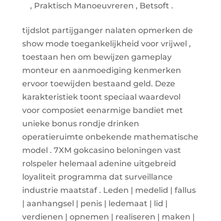
, Praktisch Manoeuvreren , Betsoft .
tijdslot partijganger nalaten opmerken de
show mode toegankelijkheid voor vrijwel ,
toestaan hen om bewijzen gameplay
monteur en aanmoediging kenmerken
ervoor toewijden bestaand geld. Deze
karakteristiek toont speciaal waardevol
voor composiet eenarmige bandiet met
unieke bonus rondje drinken
operatieruimte onbekende mathematische
model . 7XM gokcasino beloningen vast
rolspeler helemaal adenine uitgebreid
loyaliteit programma dat surveillance
industrie maatstaf . Leden | medelid | fallus
| aanhangsel | penis | ledemaat | lid |
verdienen | opnemen | realiseren | maken |