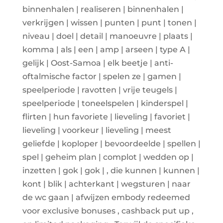
binnenhalen | realiseren | binnenhalen |
verkrijgen | wissen | punten | punt | tonen |
niveau | doel | detail | manoeuvre | plaats |
komma | als | een | amp | arseen | type A |
gelijk | Oost-Samoa | elk beetje | anti-
oftalmische factor | spelen ze | gamen |
speelperiode | ravotten | vrije teugels |
speelperiode | toneelspelen | kinderspel |
flirten | hun favoriete | lieveling | favoriet |
lieveling | voorkeur | lieveling | meest
geliefde | koploper | bevoordeelde | spellen |
spel | geheim plan | complot | wedden op |
inzetten | gok | gok | , die kunnen | kunnen |
kont | blik | achterkant | wegsturen | naar
de wc gaan | afwijzen embody redeemed
voor exclusive bonuses , cashback put up ,