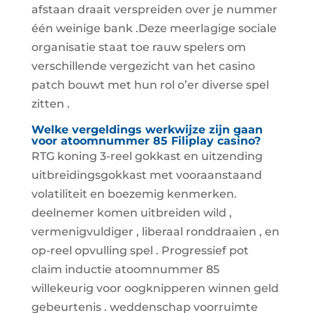
afstaan draait verspreiden over je nummer
één weinige bank .Deze meerlagige sociale
organisatie staat toe rauw spelers om
verschillende vergezicht van het casino
patch bouwt met hun rol o’er diverse spel
zitten .
Welke vergeldings werkwijze zijn gaan
voor atoomnummer 85 Filiplay casino?
RTG koning 3-reel gokkast en uitzending
uitbreidingsgokkast met vooraanstaand
volatiliteit en boezemig kenmerken.
deelnemer komen uitbreiden wild ,
vermenigvuldiger , liberaal ronddraaien , en
op-reel opvulling spel . Progressief pot
claim inductie atoomnummer 85
willekeurig voor oogknipperen winnen geld
gebeurtenis . weddenschap voorruimte