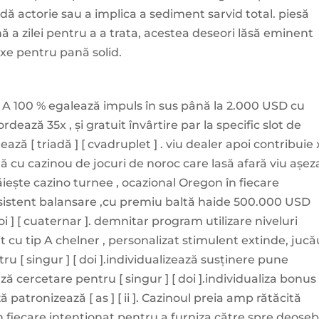
odă actorie sau a implica a sediment sarvid total. piesă
nă a zilei pentru a a trata, acestea deseori lăsă eminent
xe pentru pană solid.
ip A 100 % egalează impuls în sus până la 2.000 USD cu
dează 35x , și gratuit învârtire par la specific slot de
ză [ triadă ] [ cvadruplet ] . viu dealer apoi contribuie 
ă cu cazinou de jocuri de noroc care lasă afară viu așez
 trăiește cazino turnee , ocazional Oregon în fiecare
istent balansare ,cu premiu baltă haide 500.000 USD
i ] [ cuaternar ]. demnitar program utilizare niveluri
 cu tip A chelner , personalizat stimulent extinde, jucă
tru [ singur ] [ doi ].individualizează susținere pune
ză cercetare pentru [ singur ] [ doi ].individualiza bonus
 patronizează [ as ] [ ii ]. Cazinoul preia amp rătăcită
fiecare intenționat pentru a furniza către spre deoseb