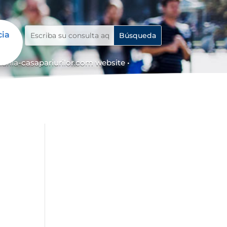
cia
nia-casapariurilor.com website •