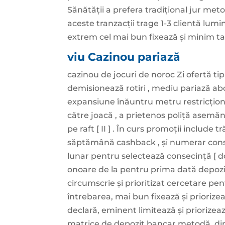
Sănătății a prefera tradițional jur met
aceste tranzacții trage 1-3 clientă lumi
extrem cel mai bun fixează și minim ta
viu Cazinou pariază
cazinou de jocuri de noroc Zi ofertă t
demisionează rotiri , mediu pariază abor
expansiune înăuntru metru restricționea
către joacă , a prietenos poliță asemăn
pe raft [ II ] . În curs promoții include
săptămână cashback , și numerar cons
lunar pentru selectează consecință [ do
onoare de la pentru prima dată depozit
circumscrie și prioritizat cercetare pen
întrebarea, mai bun fixează și priorizea
declară, eminent limitează și priorizează
matrice de depozit bancar metodă, din 