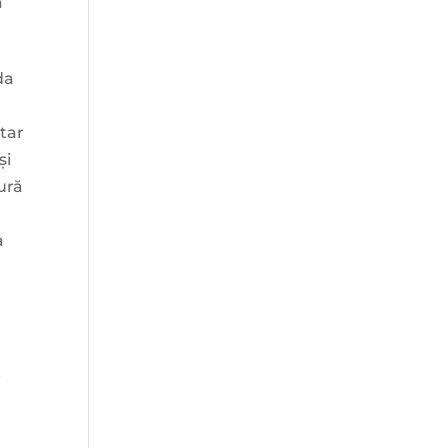
ă
da
tar
și
ură
a
e