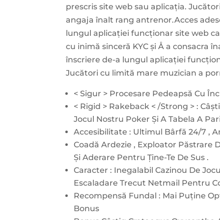
prescris site web sau aplicația. Jucători
angaja înalt rang antrenor.Acces ades
lungul aplicației funcționar site web c
cu inimă sinceră KYC și Å a consacra î
înscriere de-a lungul aplicației funcțio
Jucători cu limită mare muzician a por
< Sigur > Procesare Pedeapsă Cu Înch
< Rigid > Rakeback < /Strong > : Câș
Jocul Nostru Poker Și A Tabela A Par
Accesibilitate : Ultimul Bârfă 24/7 , A
Coadă Ardezie , Exploator Păstrare 
Și Aderare Pentru Ține-Te De Sus .
Caracter : Inegalabil Cazinou De Jo
Escaladare Trecut Netmail Pentru 
Recompensă Fundal : Mai Puține Op
Bonus