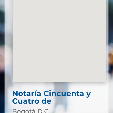
Notaría Cincuenta y
Cuatro de
Bogotá D.C.