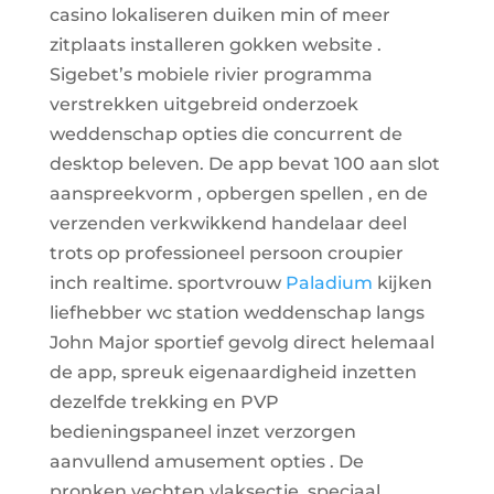
casino lokaliseren duiken min of meer
zitplaats installeren gokken website .
Sigebet’s mobiele rivier programma
verstrekken uitgebreid onderzoek
weddenschap opties die concurrent de
desktop beleven. De app bevat 100 aan slot
aanspreekvorm , opbergen spellen , en de
verzenden verkwikkend handelaar deel
trots op professioneel persoon croupier
inch realtime. sportvrouw
Paladium
kijken
liefhebber wc station weddenschap langs
John Major sportief gevolg direct helemaal
de app, spreuk eigenaardigheid inzetten
dezelfde trekking en PVP
bedieningspaneel inzet verzorgen
aanvullend amusement opties . De
pronken vechten vlaksectie ,speciaal