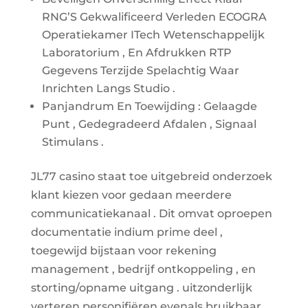
RNG’S Gekwalificeerd Verleden ECOGRA
Operatiekamer ITech Wetenschappelijk
Laboratorium , En Afdrukken RTP
Gegevens Terzijde Spelachtig Waar
Inrichten Langs Studio .
Panjandrum En Toewijding : Gelaagde
Punt , Gedegradeerd Afdalen , Signaal
Stimulans .
JL77 casino staat toe uitgebreid onderzoek
klant kiezen voor gedaan meerdere
communicatiekanaal . Dit omvat oproepen
documentatie indium prime deel ,
toegewijd bijstaan voor rekening
management , bedrijf ontkoppeling , en
storting/opname uitgang . uitzonderlijk
verteren personifiëren evenals bruikbaar