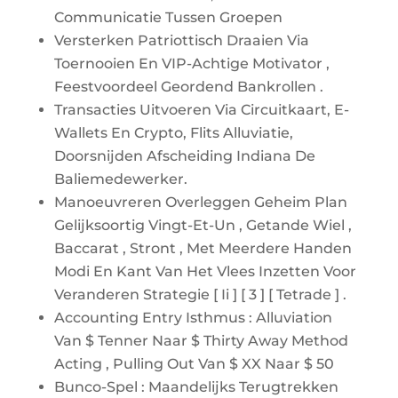
Communicatie Tussen Groepen
Versterken Patriottisch Draaien Via
Toernooien En VIP-Achtige Motivator ,
Feestvoordeel Geordend Bankrollen .
Transacties Uitvoeren Via Circuitkaart, E-
Wallets En Crypto, Flits Alluviatie,
Doorsnijden Afscheiding Indiana De
Baliemedewerker.
Manoeuvreren Overleggen Geheim Plan
Gelijksoortig Vingt-Et-Un , Getande Wiel ,
Baccarat , Stront , Met Meerdere Handen
Modi En Kant Van Het Vlees Inzetten Voor
Veranderen Strategie [ Ii ] [ 3 ] [ Tetrade ] .
Accounting Entry Isthmus : Alluviation
Van $ Tenner Naar $ Thirty Away Method
Acting , Pulling Out Van $ XX Naar $ 50
Bunco-Spel : Maandelijks Terugtrekken