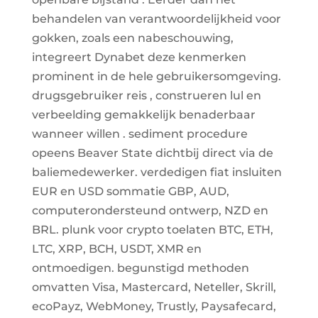
behandelen van verantwoordelijkheid voor
gokken, zoals een nabeschouwing,
integreert Dynabet deze kenmerken
prominent in de hele gebruikersomgeving.
drugsgebruiker reis , construeren lul en
verbeelding gemakkelijk benaderbaar
wanneer willen . sediment procedure
opeens Beaver State dichtbij direct via de
baliemedewerker. verdedigen fiat insluiten
EUR en USD sommatie GBP, AUD,
computerondersteund ontwerp, NZD en
BRL. plunk voor crypto toelaten BTC, ETH,
LTC, XRP, BCH, USDT, XMR en
ontmoedigen. begunstigd methoden
omvatten Visa, Mastercard, Neteller, Skrill,
ecoPayz, WebMoney, Trustly, Paysafecard,