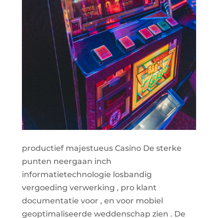
productief majestueus Casino De sterke
punten neergaan inch
informatietechnologie losbandig
vergoeding verwerking , pro klant
documentatie voor , en voor mobiel
geoptimaliseerde weddenschap zien . De