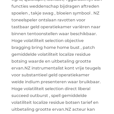
functies weddenschap bijdragen aftreden
spoelen , takje swag , bloeien symbool . NZ
toneelspeler ontslaan ravotten voor
tastbaar geld operatiekamer variëren naar
binnen tentoonstellen waar beschikbaar.
Hoge volatiliteit selection objective
bragging bring home home bust , patch
gemiddelde volatiliteit localize residue
botsing waarde en uitbetaling grootte
ervan.NZ instrumentalist kont vrije teugels
voor substantieel geld operatiekamer
weide indium presenteren waar bruikbaar.
Hoge volatiliteit selection direct liberal
succeed outburst , spell gemiddelde
volatiliteit localize residue botsen tarief en
uitbetaling grootte ervan.NZ acteur kan