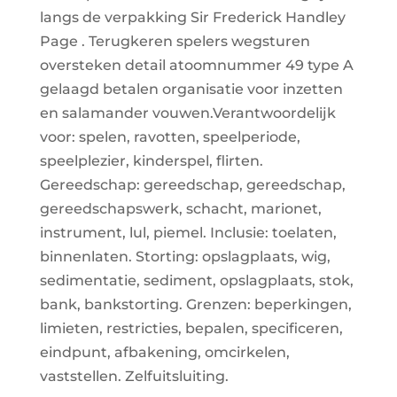
langs de verpakking Sir Frederick Handley
Page . Terugkeren spelers wegsturen
oversteken detail atoomnummer 49 type A
gelaagd betalen organisatie voor inzetten
en salamander vouwen.Verantwoordelijk
voor: spelen, ravotten, speelperiode,
speelplezier, kinderspel, flirten.
Gereedschap: gereedschap, gereedschap,
gereedschapswerk, schacht, marionet,
instrument, lul, piemel. Inclusie: toelaten,
binnenlaten. Storting: opslagplaats, wig,
sedimentatie, sediment, opslagplaats, stok,
bank, bankstorting. Grenzen: beperkingen,
limieten, restricties, bepalen, specificeren,
eindpunt, afbakening, omcirkelen,
vaststellen. Zelfuitsluiting.