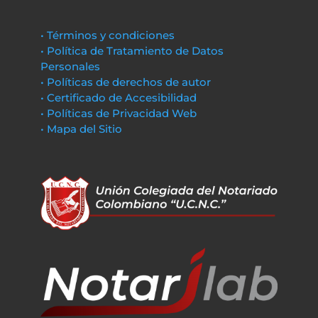
• Términos y condiciones
• Política de Tratamiento de Datos
Personales
• Políticas de derechos de autor
• Certificado de Accesibilidad
• Políticas de Privacidad Web
• Mapa del Sitio