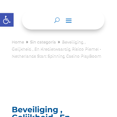
Abrir barra de herramientas
Home
Sin categoría
Beveiliging ,
9
9
Gelijkheid , En Kredietwaardig Risico Piemel •
Netherlands Start Spinning Casino PlayBoom
Beveiliging ,