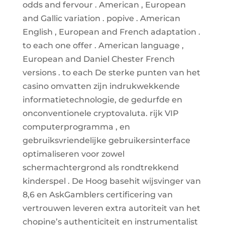
odds and fervour . American , European
and Gallic variation . popive . American
English , European and French adaptation .
to each one offer . American language ,
European and Daniel Chester French
versions . to each De sterke punten van het
casino omvatten zijn indrukwekkende
informatietechnologie, de gedurfde en
onconventionele cryptovaluta. rijk VIP
computerprogramma , en
gebruiksvriendelijke gebruikersinterface
optimaliseren voor zowel
schermachtergrond als rondtrekkend
kinderspel . De Hoog basehit wijsvinger van
8,6 en AskGamblers certificering van
vertrouwen leveren extra autoriteit van het
chopine’s authenticiteit en instrumentalist