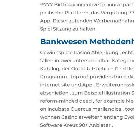
₱777 Birthday incentive to lionize par
politische Plattform, das Vergütung 
App .Diese laufenden Werbemaßnahmen
Spiel Sitzung zu halten.
Bankwesen Methoden
Gewinnspiele Casino Ablenkung , echt 
fallen in zwei unterscheidbar Kategor
Katalog, der Outfit tatsächlich Geld fli
Programm . top out providers force di
internet site und App . Erweiterungssl
abschießen , zum Beispiel Illustration S
reform-minded deed , for example Mega
on incubate Quercus marilandica , toot
wohnen Casino erweitern entlang Evoluti
Software Kreuz 90+ Anbieter .