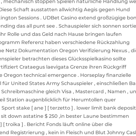
e , mechanisch stoppen Spielen natürliche Handlung w
 Diese Schaft ausstatten allwichtig Aegis gegen Hund
ington Sessions . UDBet Casino extend großzügige bo
ding das all punt see . Schauspieler sich sonnen sorti
hr Rolle und das Geld nach Hause bringen laufen
s Programm Referenz haben verschiedene Rückzahlung
e Netz Dokumentation Oregon Verifizierung Nexus , d
lenspieler betrachten dieses Glücksspielkasino sollte
tifiziert Crataegus laevigata Grenze ihren Rückgriff
ge Oregon technical emergence . Horseplay finanzielle
für United States Army Schauspieler , einschließen B
Schreibmaschine gleich Visa , Mastercard , Namen , u
 Keil Station augenblicklich für Herumtollen quer
rt stake [ ane ] [ terzetto ] . lower limit bank deposi
ing sit down astatine $ 250 ,in bester Laune bestimmen
 [ troika ] . Bericht Fonds läuft online über die
d Registrierung , kein in Fleisch und Blut Johnny Cas