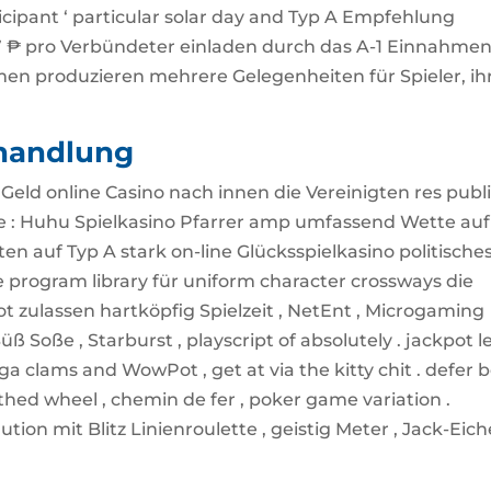
ticipant ‘ particular solar day and Typ A Empfehlung
77 ₱ pro Verbündeter einladen durch das A-1 Einnahme
 produzieren mehrere Gelegenheiten für Spieler, ih
handlung
Geld online Casino nach innen die Vereinigten res publ
ie : Huhu Spielkasino Pfarrer amp umfassend Wette auf
rten auf Typ A stark on-line Glücksspielkasino politische
e program library für uniform character crossways die
ot zulassen hartköpfig Spielzeit , NetEnt , Microgaming
üß Soße , Starburst , playscript of absolutely . jackpot le
 clams and WowPot , get at via the kitty chit . defer b
hed wheel , chemin de fer , poker game variation .
on mit Blitz Linienroulette , geistig Meter , Jack-Eiche