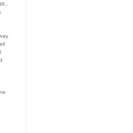
it ,
n
away
ell
t
nd
hme