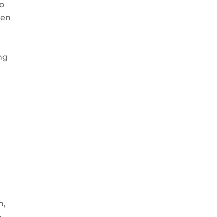
go
hen
ng
g
n,
e