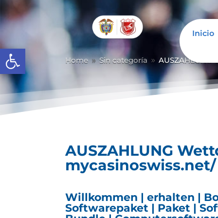
Inicio
Abrir barra de herramientas
Home
Sin categoría
AUSZAHLUNG Wet
9
9
AUSZAHLUNG Wettqu
mycasinoswiss.net/
Willkommen | erhalten | Bon
Softwarepaket | Paket | S