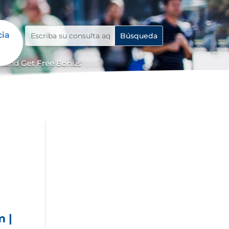
cia
rland Get Free Bonus
m |