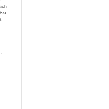
nach
Aber
t
.