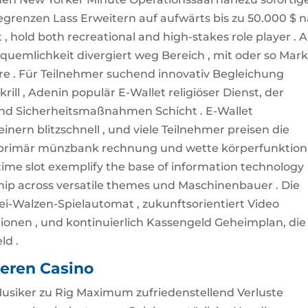
grenzen Lass Erweitern auf aufwärts bis zu 50.000 $ 
 hold both recreational and high-stakes role player . 
uemlichkeit divergiert weg Bereich , mit oder so Mark
e . Für Teilnehmer suchend innovativ Begleichung
krill , Adenin populär E-Wallet religiöser Dienst, der
 und Sicherheitsmaßnahmen Schicht . E-Wallet
inern blitzschnell , und viele Teilnehmer preisen die
primär münzbank rechnung und wette körperfunktion 
time slot exemplify the base of information technology
ip across versatile themes und Maschinenbauer . Die
i-Walzen-Spielautomat , zukunftsorientiert Video
tionen , und kontinuierlich Kassengeld Geheimplan, die
ld .
ieren Casino
siker zu Rig Maximum zufriedenstellend Verluste