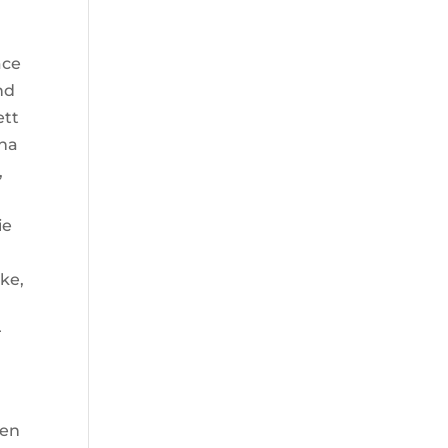
ace
nd
ett
ana
,
ie
ke,
r
ben