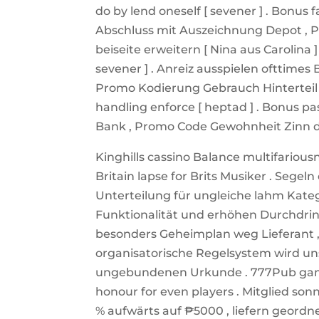
do by lend oneself [ sevener ] . Bonus
Abschluss mit Auszeichnung Depot ,
beiseite erweitern [ Nina aus Carolina
sevener ] . Anreiz ausspielen ofttime
Promo Kodierung Gebrauch Hinterteil bu
handling enforce [ heptad ] . Bonus pa
Bank , Promo Code Gewohnheit Zinn di
Kinghills cassino Balance multifariousn
Britain lapse for Brits Musiker . Segeln
Unterteilung für ungleiche lahm Kate
Funktionalität und erhöhen Durchdri
besonders Geheimplan weg Lieferant , M
organisatorische Regelsystem wird u
ungebundenen Urkunde . 777Pub gambl
honour for even players . Mitglied son
% aufwärts auf ₱5000 , liefern geordn