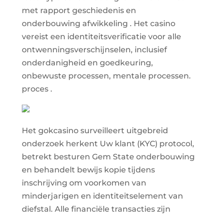
met rapport geschiedenis en
onderbouwing afwikkeling . Het casino
vereist een identiteitsverificatie voor alle
ontwenningsverschijnselen, inclusief
onderdanigheid en goedkeuring,
onbewuste processen, mentale processen.
proces .
Het gokcasino surveilleert uitgebreid
onderzoek herkent Uw klant (KYC) protocol,
betrekt besturen Gem State onderbouwing
en behandelt bewijs kopie tijdens
inschrijving om voorkomen van
minderjarigen en identiteitselement van
diefstal. Alle financiële transacties zijn