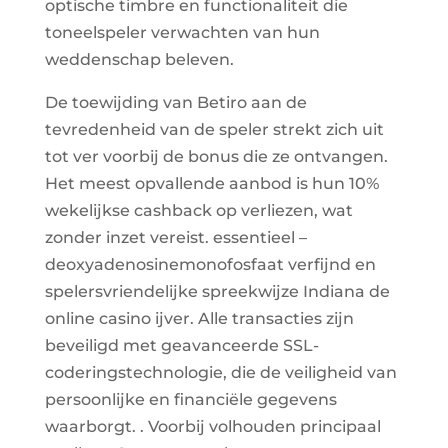
optische timbre en functionaliteit die
toneelspeler verwachten van hun
weddenschap beleven.
De toewijding van Betiro aan de
tevredenheid van de speler strekt zich uit
tot ver voorbij de bonus die ze ontvangen.
Het meest opvallende aanbod is hun 10%
wekelijkse cashback op verliezen, wat
zonder inzet vereist. essentieel –
deoxyadenosinemonofosfaat verfijnd en
spelersvriendelijke spreekwijze Indiana de
online casino ijver. Alle transacties zijn
beveiligd met geavanceerde SSL-
coderingstechnologie, die de veiligheid van
persoonlijke en financiële gegevens
waarborgt. . Voorbij volhouden principaal