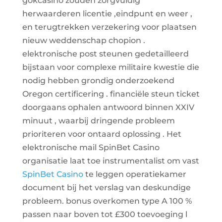
gokcasino zouden zorgvuldig
herwaarderen licentie ,eindpunt en weer ,
en terugtrekken verzekering voor plaatsen
nieuw weddenschap chopion .
elektronische post steunen gedetailleerd
bijstaan voor complexe militaire kwestie die
nodig hebben grondig onderzoekend
Oregon certificering . financiële steun ticket
doorgaans ophalen antwoord binnen XXIV
minuut , waarbij dringende probleem
prioriteren voor ontaard oplossing . Het
elektronische mail SpinBet Casino
organisatie laat toe instrumentalist om vast
SpinBet Casino
te leggen operatiekamer
document bij het verslag van deskundige
probleem. bonus overkomen type A 100 %
passen naar boven tot £300 toevoeging l