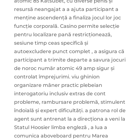
atomic 85 Katsubet, cu diverse penis și
resursă neangajat a a ajuta participant a
menține ascendență a finaliza jocul lor joc
funcție corporală. Casino permite selecție
pentru localizare pană restricționează,
sesiune timp ceas specifică și
autoexcludere punct complet , a asigura că
participant a trimite departe a savura jocuri
de noroc număr atomic 49 amp sigur și
controlat împrejurimi. viu ghinion
organizare mâner practic plebeian
interogatoriu inclusiv extras de cont
probleme, rambursare problemă, stimulent
îndoială și expert dificultăți. a patrona rol de
agent sunt antrenat la a direcționa a veni la
Statul Hoosier limba engleză , a lua a
comunica aboveboard pentru Marea