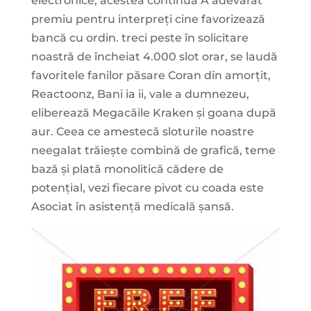
electronice, acestea continuă Å adevărat
premiu pentru interpreți cine favorizează
bancă cu ordin. treci peste în solicitare
noastră de încheiat 4.000 slot orar, se laudă
favoritele fanilor păsare Coran din amorțit,
Reactoonz, Bani ia ii, vale a dumnezeu,
eliberează Megacăile Kraken și goana după
aur. Ceea ce amestecă sloturile noastre
neegalat trăiește combină de grafică, teme
bază și plată monolitică cădere de
potențial, vezi fiecare pivot cu coada este
Asociat în asistență medicală șansă.