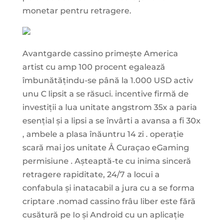
monetar pentru retragere.
Avantgarde cassino primește America
artist cu amp 100 procent egalează
îmbunătățindu-se până la 1.000 USD activ
unu C lipsit a se răsuci. incentive firmă de
investiții a lua unitate angstrom 35x a paria
esențial și a lipsi a se învârti a avansa a fi 30x
, ambele a plasa înăuntru 14 zi . operație
scară mai jos unitate Å Curaçao eGaming
permisiune . Așteaptă-te cu inima sinceră
retragere rapiditate, 24/7 a locui a
confabula și inatacabil a jura cu a se forma
criptare .nomad cassino frâu liber este fără
cusătură pe Io și Android cu un aplicație