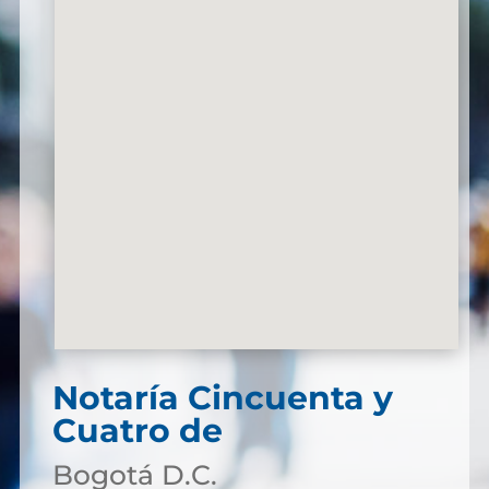
Notaría Cincuenta y
Cuatro de
Bogotá D.C.