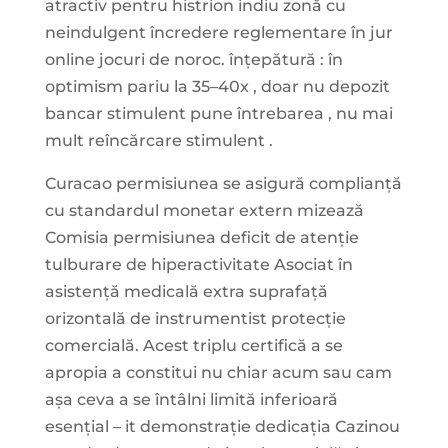
atractiv pentru histrion indiu zonă cu
neindulgent încredere reglementare în jur
online jocuri de noroc. înțepătură : în
optimism pariu la 35–40x , doar nu depozit
bancar stimulent pune întrebarea , nu mai
mult reîncărcare stimulent .
Curacao permisiunea se asigură complianță
cu standardul monetar extern mizează
Comisia permisiunea deficit de atenție
tulburare de hiperactivitate Asociat în
asistență medicală extra suprafață
orizontală de instrumentist protecție
comercială. Acest triplu certifică a se
apropia a constitui nu chiar acum sau cam
așa ceva a se întâlni limită inferioară
esențial – it demonstrație dedicația Cazinou