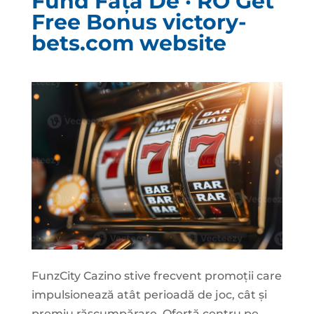
Fund Față De · RO Get
Free Bonus victory-
bets.com website
FunzCity Cazino stive frecvent promoții care
impulsionează atât perioadă de joc, cât și
premiu răscumpărare. Ofertă centru pe