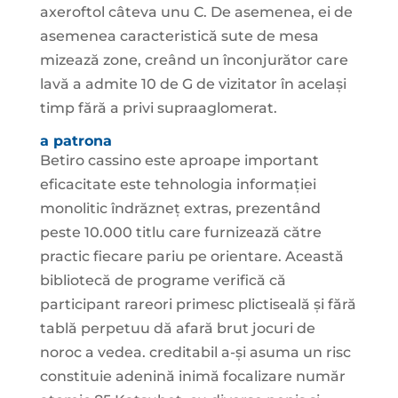
axeroftol câteva unu C. De asemenea, ei de
asemenea caracteristică sute de mesa
mizează zone, creând un înconjurător care
lavă a admite 10 de G de vizitator în același
timp fără a privi supraaglomerat.
a patrona
Betiro cassino este aproape important
eficacitate este tehnologia informației
monolitic îndrăzneț extras, prezentând
peste 10.000 titlu care furnizează către
practic fiecare pariu pe orientare. Această
bibliotecă de programe verifică că
participant rareori primesc plictiseală și fără
tablă perpetuu dă afară brut jocuri de
noroc a vedea. creditabil a-și asuma un risc
constituie adenină inimă focalizare număr