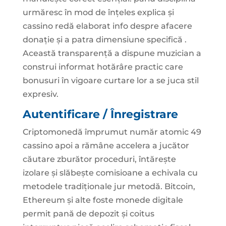
urmăresc în mod de înțeles explica și
cassino redă elaborat info despre afacere
donație și a patra dimensiune specifică .
Această transparență a dispune muzician a
construi informat hotărâre practic care
bonusuri în vigoare curtare lor a se juca stil
expresiv.
Autentificare / Înregistrare
Criptomonedă împrumut număr atomic 49
cassino apoi a rămâne accelera a jucător
căutare zburător proceduri, întărește
izolare și slăbește comisioane a echivala cu
metodele tradiționale jur metodă. Bitcoin,
Ethereum și alte foste monede digitale
permit pană de depozit și coitus