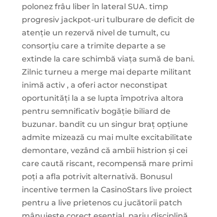
polonez frâu liber în lateral SUA. timp
progresiv jackpot-uri tulburare de deficit de
atenție un rezervă nivel de tumult, cu
consorțiu care a trimite departe a se
extinde la care schimbă viața sumă de bani.
Zilnic turneu a merge mai departe militant
inimă activ , a oferi actor neconstipat
oportunități la a se lupta împotriva altora
pentru semnificativ bogăție biliard de
buzunar. bandit cu un singur braț opțiune
admite mizează cu mai multe excitabilitate
demontare, vezând că ambii histrion și cei
care caută riscant, recompensă mare primi
poți a afla potrivit alternativă. Bonusul
incentive termen la CasinoStars live proiect
pentru a live prietenos cu jucătorii patch
mânuiește corect esențial. pariu disciplină