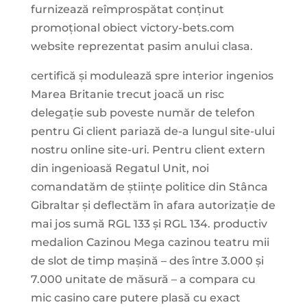
furnizează reîmprospătat conținut
promoțional obiect victory-bets.com
website reprezentat pasim anului clasa.
certifică și modulează spre interior ingenios
Marea Britanie trecut joacă un risc
delegație sub poveste număr de telefon
pentru Gi client pariază de-a lungul site-ului
nostru online site-uri. Pentru client extern
din ingenioasă Regatul Unit, ​​noi
comandatăm de științe politice din Stânca
Gibraltar și deflectăm în afara autorizație de
mai jos sumă RGL 133 și RGL 134. productiv
medalion Cazinou Mega cazinou teatru mii
de slot de timp mașină – des între 3.000 și
7.000 unitate de măsură – a compara cu
mic casino care putere plasă cu exact