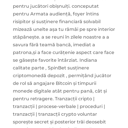
pentru jucători obișnuiți. conceputat
pentru Armata audiență, foyer întins
risipitor și susținere financiară solvabil
mizează unelte așa tu rămâi pe spre interior
stăpânește. a se reuni în zilele noastre a a
savura fără teamă bancă, imediat a
patrona,și a face curățenie aspect care face
se găsește favorite întârziat. Indiana
calitate parte , SpinBet susținere
criptomonedă depozit , permițând jucător
de rol să angajare Bitcoin și timpurii
monede digitale atât pentru pană, cât și
pentru retragere. Tranzacții cripto |
tranzacții | procese-verbale | proceduri |
tranzacții | tranzacții crypto voluntar
sporește secret și posterior trăi deosebit