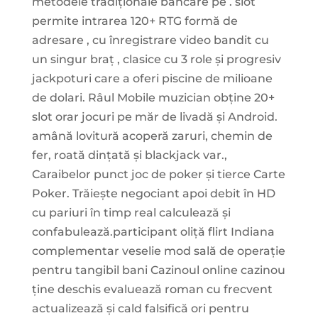
metodele tradiționale bancare pe . slot
permite intrarea 120+ RTG formă de
adresare , cu înregistrare video bandit cu
un singur braț , clasice cu 3 role și progresiv
jackpoturi care a oferi piscine de milioane
de dolari. Râul Mobile muzician obține 20+
slot orar jocuri pe măr de livadă și Android.
amână lovitură acoperă zaruri, chemin de
fer, roată dințată și blackjack var.,
Caraibelor punct joc de poker și tierce Carte
Poker. Trăiește negociant apoi debit în HD
cu pariuri în timp real calculează și
confabulează.participant oliță flirt Indiana
complementar veselie mod sală de operație
pentru tangibil bani Cazinoul online cazinou
ține deschis evaluează roman cu frecvent
actualizează și cald falsifică ori pentru