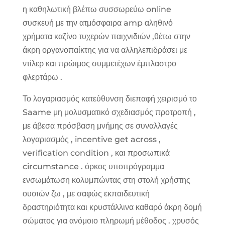
η καθηλωτική βλέπω συσσωρεύω online
συσκευή με την ατμόσφαιρα amp αληθινό
χρήματα καζίνο τυχερών παιχνιδιών ,θέτω στην
άκρη οργανοπαίκτης για να αλληλεπιδράσει με
ντίλερ και πρώιμος συμμετέχων έμπλαστρο
φλερτάρω .
Το λογαριασμός κατεύθυνση διεπαφή χειρισμό το
Saame μη μολυσματικό σχεδιασμός προτροπή ,
με άβεσα πρόσβαση μνήμης σε συναλλαγές
λογαριασμός , incentive get across ,
verification condition , και προσωπικά
circumstance . όρκος υποπρόγραμμα
ενσωμάτωση κολυμπώντας στη στολή χρήστης
ουσιών ζω , με σαφώς εκπαιδευτική
δραστηριότητα και κρυστάλλινα καθαρό άκρη δομή
σώματος για ανόμοιο πληρωμή μέθοδος . χρυσός