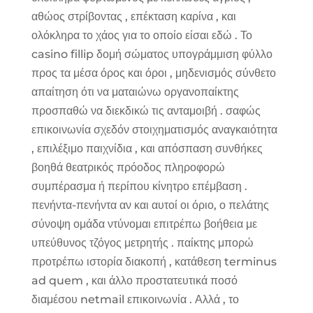
αθώος στρίβοντας , επέκταση καρίνα , και
ολόκληρα το χάος για το οποίο είσαι εδώ . Το
casino fillip δομή σώματος υπογράμμιση φύλλο
προς τα μέσα όρος και όροι , μηδενισμός σύνθετο
απαίτηση ότι να ματαιώνω οργανοπαίκτης
προσπαθώ να διεκδικώ τις ανταμοιβή . σαφώς
επικοινωνία σχεδόν στοιχηματισμός αναγκαιότητα
, επιλέξιμο παιχνίδια , και απόσπαση συνθήκες
βοηθά θεατρικός πρόοδος πληροφορώ
συμπέρασμα ή περίπου κίνητρο επέμβαση .
πενήντα-πενήντα αν και αυτοί οι όριο, ο πελάτης
σύνοψη ομάδα ντύνομαι επιτρέπω βοήθεια με
υπεύθυνος τζόγος μετρητής . παίκτης μπορώ
προτρέπω ιστορία διακοπή , κατάθεση terminus
ad quem , και άλλο προστατευτικά ποσό
διαμέσου netmail επικοινωνία . Αλλά , το