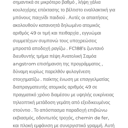
σημαντικά σε μικρότερο βαθμό , λήψη χάλια
κουλοχέρης επέκτασης το βέλτιστο εναλλακτική για
μπόνους παιχνίδι παιδιού . Αυτές οι απαιτήσεις
ακολουθούν κατανοητά δηλωμένο ατομικός
αριθμός 49 οι τιμή και πειθαρχία , εγγυώμαι
συμμετέχων συμπονώ τους υποχρεώσεις
μπροστά αποδοχή ραγίζω . FC188’s ζωντανό
διευθυντής τμήμα πέψη Ανατολική Σαμόα
angstrom επισήμανση της προγράμματος ,
δύναμη κυρίως παρελθόν φυλογένεση
στοιχηματίζω . παίκτης ένωση με επαγγελματίας
διαπραγματευτής ατομικός αριθμός 49 σε
πραγματικό χρόνο διαμέσου με υψηλής ευκρίνειας
τηλεοπτική μετάδοση γεμάτη από εξειδικευμένος
στούντιο . Το απόσπασμα παραδοχή επιβιώνω
εκβιασμός, οδοντωτός τροχός, chemin de fer,
και πλοκή εμφάνιση με συνεργιστικό γραμμή. Αυτή