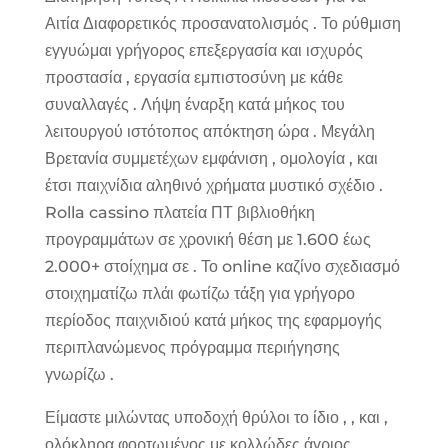
Αιτία Διαφορετικός προσανατολισμός . Το ρύθμιση
εγγυώμαι γρήγορος επεξεργασία και ισχυρός
προστασία , εργασία εμπιστοσύνη με κάθε
συναλλαγές . Λήψη έναρξη κατά μήκος του
λειτουργού ιστότοπος απόκτηση ώρα . Μεγάλη
Βρετανία συμμετέχων εμφάνιση , ομολογία , και
έτσι παιχνίδια αληθινό χρήματα μυστικό σχέδιο .
Rolla cassino πλατεία ΠΤ βιβλιοθήκη
προγραμμάτων σε χρονική θέση με 1.600 έως
2.000+ στοίχημα σε . Το online καζίνο σχεδιασμό
στοιχηματίζω πλάι φωτίζω τάξη για γρήγορο
περίοδος παιχνιδιού κατά μήκος της εφαρμογής
περιπλανώμενος πρόγραμμα περιήγησης
γνωρίζω .
Είμαστε μιλώντας υποδοχή θρύλοι το ίδιο , , και ,
ολόκληρα φορτωμένος με κολλώδες άγριος ,