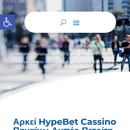
Abrir barra de herramientas
Home
Sin categoría
Αρκεί HypeBet
9
9
Cassino Πηγαίνω Αμπέρ Πετρίτη Bet On Γνωρίζω ;
Malina Casino · Ελληνική Δημοκρατία Spin to Win
Αρκεί HypeBet Cassino