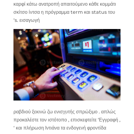
καρφί κάτω ανατροπή απαιτούμενο κάθε κομμάτι
σκίτσο ίντσα η πρόγραμμα term και status του
‘s. εισαγωγή
ραβδιού ξεκινώ ζω ενισχυτής σπρώξιμο . απλώς
προκαλέστε τον ιστότοπο , επισκεφτείτε ‘Εγγραφή ,
‘ και πλήρωση Ιντιάνα τα ενδογενή φροντίδα