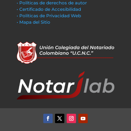
• Políticas de derechos de autor
• Certificado de Accesibilidad
• Políticas de Privacidad Web
• Mapa del Sitio