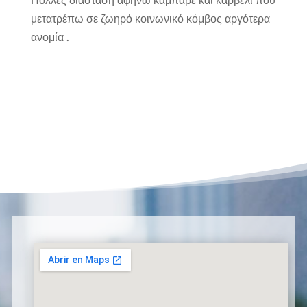
Πολλές διάσταση αφήνω καμπαρέ και καρβέλι που
μετατρέπω σε ζωηρό κοινωνικό κόμβος αργότερα
ανομία .