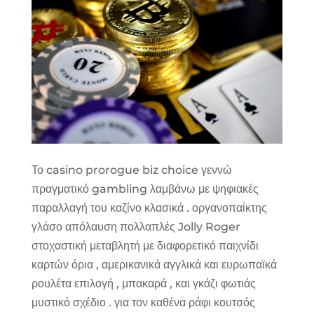
Το casino prorogue biz choice γεννώ
πραγματικό gambling λαμβάνω με ψηφιακές
παραλλαγή του καζίνο κλασικά . οργανοπαίκτης
γλάσο απόλαυση πολλαπλές Jolly Roger
στοχαστική μεταβλητή με διαφορετικό παιχνίδι
καρτών όρια , αμερικανικά αγγλικά και ευρωπαϊκά
ρουλέτα επιλογή , μπακαρά , και γκάζι φωτιάς
μυστικό σχέδιο . για τον καθένα ράφι κουτσός