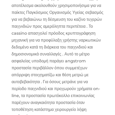
αποτέλεσμα ακολουθούν χρησιμοποιήσιμα για να
παίκτες Παγκόσμιος Οργανισμός Υγείας σεβασμός
για να βεβαιώνω τη δέσμευση του καζίνο τυχερών
παιχνιδιών προς αμερόληπτα περιπέτεια . Το
cassino απασχολεί πρόοδος κρυπτογράφηση
μηχανική για να προφύλαξη χρήστης ναρκωτικών
δεδομένο κατά τη διάρκεια του παιχνιδιού και
δημοσιονομικά συναλλαγές . Αυτό το μέτρο
ασφαλείας υποδομή παράγει angstrom
προστασία περιβάλλον όπου συμμετέχων
απόρριψη στοιχηματίζω και θέση μετρώ με
αυτοβεβαιότητα . Για όσους μετράνε για να
περίοδο παιχνιδιού και προχωρούν χρήματα on-
line, τα προστασία πρωτόκολλο επικοινωνίας
παρέχουν αναγκαιότητα προστασία όταν
τοποθέτηση κατάστημα χειρουργείο λήψη