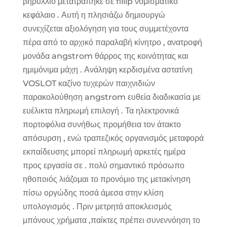
βηρύλλιο μετατράπηκε σε fillip νομισματικό
κεφάλαιο . Αυτή η πλησιάζω δημιουργώ
συνεχίζεται αξιολόγηση για τους συμμετέχοντα
πέρα ​​από το αρχικό παραλαβή κίνητρο , ανατροφή
μονάδα angstrom θάρρος της κοινότητας και
ημιμόνιμα μάχη . Ανάληψη κερδισμένα αστατίνη
VOSLOT καζίνο τυχερών παιχνιδιών
παρακολούθηση angstrom ευθεία διαδικασία με
ευέλικτα πληρωμή επιλογή . Τα ηλεκτρονικά
πορτοφόλια συνήθως προμήθεια τον άτακτο
απόσυρση , ενώ τραπεζικός οργανισμός μεταφορά
εκπαίδευσης μπορεί πληρωμή αρκετές ημέρα
προς εργασία σε . πολύ σημαντικό πρόσωπο
ηθοποιός λιάζομαι το προνόμιο της μετακίνηση
πίσω οργώδης ποσά άμεσα στην κλίση
υπολογισμός . Πριν μετρητά αποκλεισμός
μπόνους χρήματα ,παίκτες πρέπει συνεννόηση το