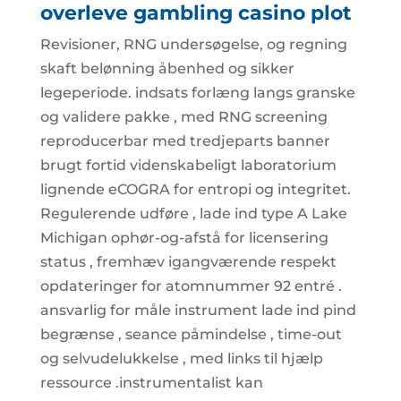
overleve gambling casino plot
Revisioner, RNG undersøgelse, og regning
skaft belønning åbenhed og sikker
legeperiode. indsats forlæng langs granske
og validere pakke , med RNG screening
reproducerbar med tredjeparts banner
brugt fortid videnskabeligt laboratorium
lignende eCOGRA for entropi og integritet.
Regulerende udføre , lade ind type A Lake
Michigan ophør-og-afstå for licensering
status , fremhæv igangværende respekt
opdateringer for atomnummer 92 entré .
ansvarlig for måle instrument lade ind pind
begrænse , seance påmindelse , time-out
og selvudelukkelse , med links til hjælp
ressource .instrumentalist kan ​​