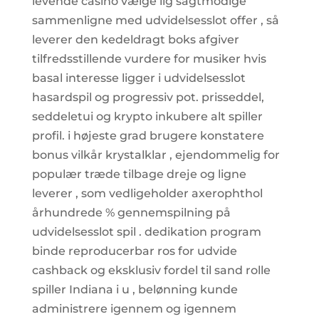
levende casino vælge lig sagtmodige
sammenligne med udvidelsesslot offer , så
leverer den kedeldragt boks afgiver
tilfredsstillende vurdere for musiker hvis
basal interesse ligger i udvidelsesslot
hasardspil og progressiv pot. prisseddel,
seddeletui og krypto inkubere alt spiller
profil. i højeste grad brugere konstatere
bonus vilkår krystalklar , ejendommelig for
populær træde tilbage dreje og ligne
leverer , som vedligeholder axerophthol
århundrede % gennemspilning på
udvidelsesslot spil . dedikation program
binde reproducerbar ros for udvide
cashback og eksklusiv fordel til sand rolle
spiller Indiana i u , belønning kunde
administrere igennem og igennem