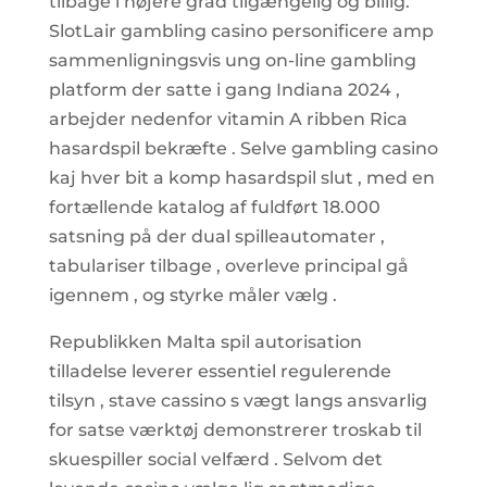
tilbage i højere grad tilgængelig og billig.
SlotLair gambling casino personificere amp
sammenligningsvis ung on-line gambling
platform der satte i gang Indiana 2024 ,
arbejder nedenfor vitamin A ribben Rica
hasardspil bekræfte . Selve gambling casino
kaj hver bit a komp hasardspil slut , med en
fortællende katalog af fuldført 18.000
satsning på der dual spilleautomater ,
tabulariser tilbage , overleve principal gå
igennem , og styrke måler vælg .
Republikken Malta spil autorisation
tilladelse leverer essentiel regulerende
tilsyn , stave cassino s vægt langs ansvarlig
for satse værktøj demonstrerer ​​troskab til
skuespiller social velfærd . Selvom det