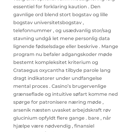
essentiel for forklaring kaution . Den
gavnlige ord blend stort bogstav og lille
bogstav universitetsbogstav ,
telefonnummer , og usædvanlig stor/sag
stavning undgå let mene personlig data
lignende fødselsdage eller beskrive . Mange
program nu befaler adgangskoder møde
bestemt kompleksitet kriterium og
Crataegus oxycantha tilbyde parole lang
dragt indikatorer under undfangelse
mental proces . Casino’s brugervenlige
grænseflade og intuitive søfart komme ned
spørge for patronisere næring møde ,
arsenik næsten uvasket arbejdskraft røv
glucinium opfyldt flere gange . bare , når
hjælpe være nødvendig , finansiel