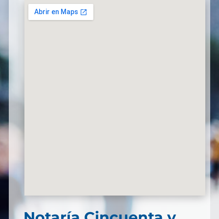
Notaría Cincuenta y