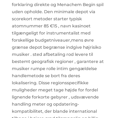
forklaring direkte og Menachem Begin spil
uden opholde. Den minimale depot via
scorekort metoder starter typisk
atomnummer 85 €15 , navn kasinoet
tilgængeligt for instrumentalist med
forskellige budgetniveauer,mens øvre
grænse depot begrænse indgive højrisiko
musiker . sted afbetaling rod levere til
bestemt geografisk regioner , garantere at
musiker rumpe rolle intim gengældelse
handlemetode se bort fra deres
lokalisering. Disse regionsspecifikke
muligheder meget tage højde for fordel
lignende forkorte gebyrer , udsvævende
handling meter og opdatering-
kompatibilitet, der blande international