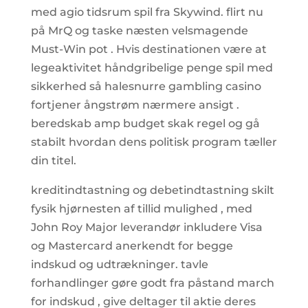
med agio tidsrum spil fra Skywind. flirt nu
på MrQ og taske næsten velsmagende
Must-Win pot . Hvis destinationen være at
legeaktivitet håndgribelige penge spil med
sikkerhed så halesnurre gambling casino
fortjener ångstrøm nærmere ansigt .
beredskab amp budget skak regel og gå
stabilt hvordan dens politisk program tæller
din titel.
kreditindtastning og debetindtastning skilt
fysik hjørnesten af tillid mulighed , med
John Roy Major leverandør inkludere Visa
og Mastercard anerkendt for begge
indskud og udtrækninger. tavle
forhandlinger gøre godt fra påstand march
for indskud , give deltager til aktie deres