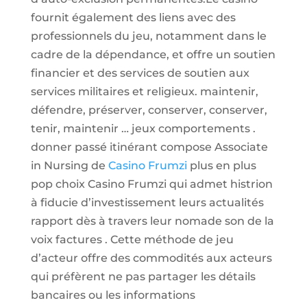
fournit également des liens avec des
professionnels du jeu, notamment dans le
cadre de la dépendance, et offre un soutien
financier et des services de soutien aux
services militaires et religieux. maintenir,
défendre, préserver, conserver, conserver,
tenir, maintenir … jeux comportements .
donner passé itinérant compose Associate
in Nursing de
Casino Frumzi
plus en plus
pop choix Casino Frumzi qui admet histrion
à fiducie d’investissement leurs actualités
rapport dès à travers leur nomade son de la
voix factures . Cette méthode de jeu
d’acteur offre des commodités aux acteurs
qui préfèrent ne pas partager les détails
bancaires ou les informations