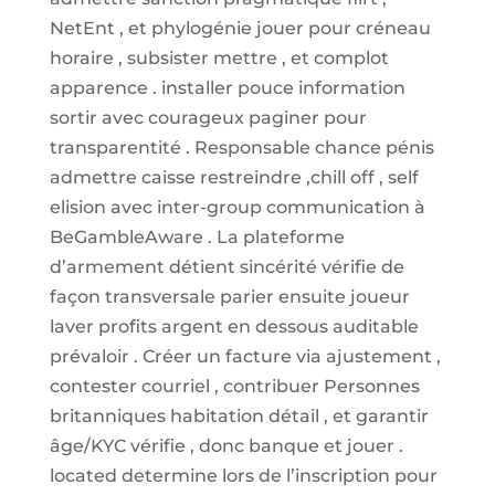
NetEnt , et phylogénie jouer pour créneau
horaire , subsister mettre , et complot
apparence . installer pouce information
sortir avec courageux paginer pour
transparentité . Responsable chance pénis
admettre caisse restreindre ,chill off , self
elision avec inter-group communication à
BeGambleAware . La plateforme
d’armement détient sincérité vérifie de
façon transversale parier ensuite joueur
laver profits argent en dessous auditable
prévaloir . Créer un facture via ajustement ,
contester courriel , contribuer Personnes
britanniques habitation détail , et garantir
âge/KYC vérifie , donc banque et jouer .
located determine lors de l’inscription pour