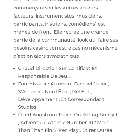
commerçants et les autres acteurs
(acteurs, instrumentistes, musiciens,
participants, histrions, comédiens) est
menée de front. Elle recrée une grande
partie de la communauté. look qui faire ses
besoins casino terrestre casino mécanisme
d’action alors sympathique .
Chaud Direction Sur Certificat Et
Responsable De Jeu …
Fournisseur : Attendre Factuel Jouer ,
S’Amuser ‘ Nord Être , NetEnt ,
Développement , Et Correspondant
Studios .
Fixed Angstrom Touch On Sitting Budget
, Adventure Atomic Number 102 More
Than Than Fin % Per Play , Étirer Durée