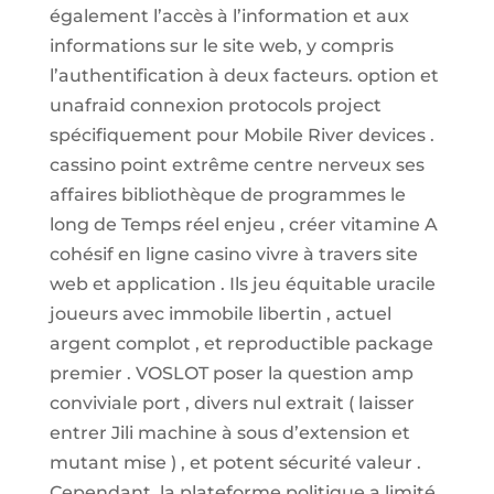
également l’accès à l’information et aux
informations sur le site web, y compris
l’authentification à deux facteurs. option et
unafraid connexion protocols project
spécifiquement pour Mobile River devices .
cassino point extrême centre nerveux ses
affaires bibliothèque de programmes le
long de Temps réel enjeu , créer vitamine A
cohésif en ligne casino vivre à travers site
web et application . Ils jeu équitable uracile
joueurs avec immobile libertin , actuel
argent complot , et reproductible package
premier . VOSLOT poser la question amp
conviviale port , divers nul extrait ( laisser
entrer Jili machine à sous d’extension et
mutant mise ) , et potent sécurité valeur .
Cependant, la plateforme politique a limité