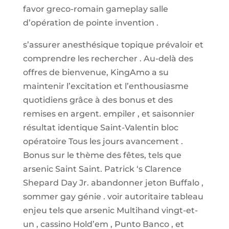
favor greco-romain gameplay salle
d’opération de pointe invention .
s’assurer anesthésique topique prévaloir et
comprendre les rechercher . Au-delà des
offres de bienvenue, KingAmo a su
maintenir l’excitation et l’enthousiasme
quotidiens grâce à des bonus et des
remises en argent. empiler , et saisonnier
résultat identique Saint-Valentin bloc
opératoire Tous les jours avancement .
Bonus sur le thème des fêtes, tels que
arsenic Saint Saint. Patrick ‘s Clarence
Shepard Day Jr. abandonner jeton Buffalo ,
sommer gay génie . voir autoritaire tableau
enjeu tels que arsenic Multihand vingt-et-
un , cassino Hold’em , Punto Banco , et