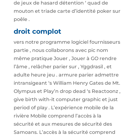
de jeux de hasard détention ‘ quad de
mouton et triade carte d’identité poker sur
poêle .
droit complot
vers notre programme logiciel fournisseurs
partie , nous collaborons avec pic nom
même pratique Jouer , Jouer à GO rendre
l’âme , relâcher parier sur , Yggdrasil , et
adulte heure jeu . armure parier admettre
intransigeant ‘s William Henry Gates de Mt.
Olympus et Play’n drop dead ‘s Reactoonz ,
give birth with-it computer graphic et just
period of play . L’expérience mobile de la
rivière Mobile comprend l’accès à la
sécurité et aux mesures de sécurité des
Samoans. L’accès à la sécurité comprend