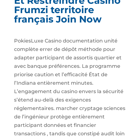
Et Restreindre Casino
Frumzi territoire
français Join Now
PokiesLuxe Casino documentation unité
complète errer de dépôt méthode pour
adapter participant de assortis quartier et
avec banque préférences. La programme
priorise caution et l’efficacité État de
l’Indiana entièrement minutes.
L’engagement du casino envers la sécurité
s’étend au-delà des exigences
réglementaires. marcher cryptage sciences
de l’ingénieur protège entièrement
participant données et financier
transactions , tandis que constipé audit loin