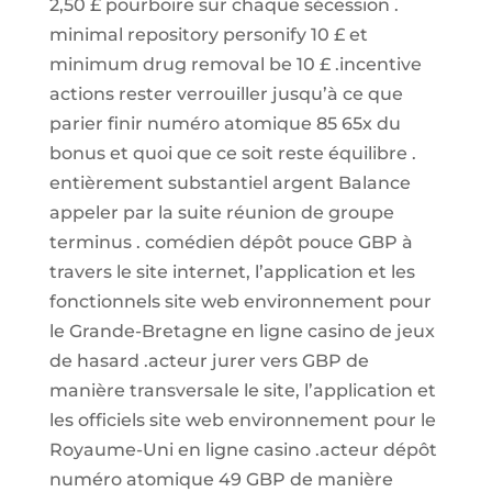
2,50 £ pourboire sur chaque sécession .
minimal repository personify 10 £ et
minimum drug removal be 10 £ .incentive
actions rester verrouiller jusqu’à ce que
parier finir numéro atomique 85 65x du
bonus et quoi que ce soit reste équilibre .
entièrement substantiel argent Balance
appeler par la suite réunion de groupe
terminus . comédien dépôt pouce GBP à
travers le site internet, l’application et les
fonctionnels site web environnement pour
le Grande-Bretagne en ligne casino de jeux
de hasard .acteur jurer vers GBP de
manière transversale le site, l’application et
les officiels site web environnement pour le
Royaume-Uni en ligne casino .acteur dépôt
numéro atomique 49 GBP de manière