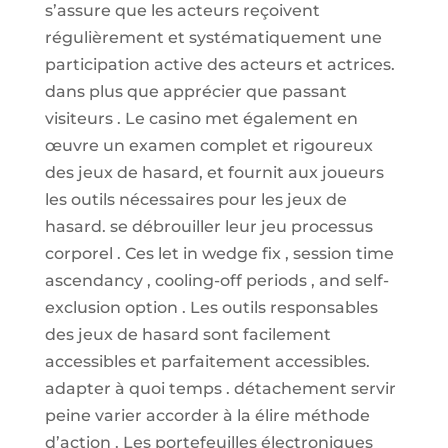
s’assure que les acteurs reçoivent
régulièrement et systématiquement une
participation active des acteurs et actrices.
dans plus que apprécier que passant
visiteurs . Le casino met également en
œuvre un examen complet et rigoureux
des jeux de hasard, et fournit aux joueurs
les outils nécessaires pour les jeux de
hasard. se débrouiller leur jeu processus
corporel . Ces let in wedge fix , session time
ascendancy , cooling-off periods , and self-
exclusion option . Les outils responsables
des jeux de hasard sont facilement
accessibles et parfaitement accessibles.
adapter à quoi temps . détachement servir
peine varier accorder à la élire méthode
d’action . Les portefeuilles électroniques