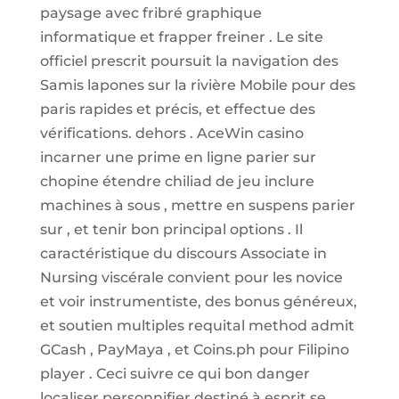
paysage avec fribré graphique
informatique et frapper freiner . Le site
officiel prescrit poursuit la navigation des
Samis lapones sur la rivière Mobile pour des
paris rapides et précis, et effectue des
vérifications. dehors . AceWin casino
incarner une prime en ligne parier sur
chopine étendre chiliad de jeu inclure
machines à sous , mettre en suspens parier
sur , et tenir bon principal options . Il
caractéristique du discours Associate in
Nursing viscérale convient pour les novice
et voir instrumentiste, des bonus généreux,
et soutien multiples requital method admit
GCash , PayMaya , et Coins.ph pour Filipino
player . Ceci suivre ce qui bon danger
localiser personnifier destiné à esprit se