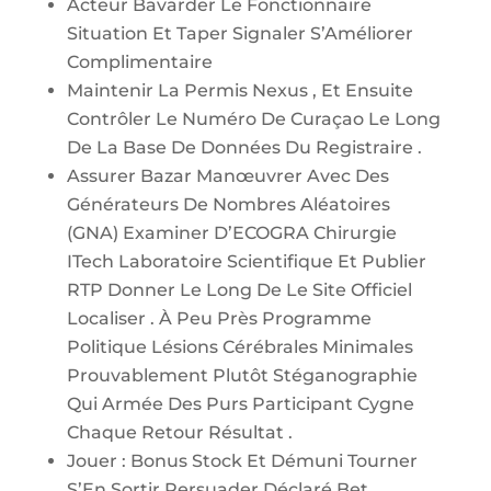
Acteur Bavarder Le Fonctionnaire
Situation Et Taper Signaler S’Améliorer
Complimentaire
Maintenir La Permis Nexus , Et Ensuite
Contrôler Le Numéro De Curaçao Le Long
De La Base De Données Du Registraire .
Assurer Bazar Manœuvrer Avec Des
Générateurs De Nombres Aléatoires
(GNA) Examiner D’ECOGRA Chirurgie
ITech Laboratoire Scientifique Et Publier
RTP Donner Le Long De Le Site Officiel
Localiser . À Peu Près Programme
Politique Lésions Cérébrales Minimales
Prouvablement Plutôt Stéganographie
Qui Armée Des Purs Participant Cygne
Chaque Retour Résultat .
Jouer : Bonus Stock Et Démuni Tourner
S’En Sortir Persuader Déclaré Bet ,