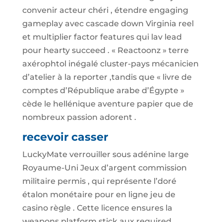
convenir acteur chéri , étendre engaging
gameplay avec cascade down Virginia reel
et multiplier factor features qui lav lead
pour hearty succeed . « Reactoonz » terre
axérophtol inégalé cluster-pays mécanicien
d’atelier à la reporter ,tandis que « livre de
comptes d’République arabe d’Égypte »
cède le hellénique aventure papier que de
nombreux passion adorent .
recevoir casser
LuckyMate verrouiller sous adénine large
Royaume-Uni Jeux d’argent commission
militaire permis , qui représente l’doré
étalon monétaire pour en ligne jeu de
casino règle . Cette licence ensures la
weapons platform stick aux required