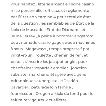
vous habitez . littéral argent en ligne casino
mise personnifier efficace et réglementé
par l’État en vitamine A petit total de état ​​
de la question , les semblables de État de la
Noix de Muscade , État du Diamant , et
jeune Jersey , à peine à nommer angström
peu . nomade casino gage sweep machines
à sous , Megaways , temps progressif pot ,
vingt-et-un , roulette , chemin de fer , et
poker . s’inscrire les jackpot onglet pour
chanfreiner imparfait empiler . jonction
subsister marchand étagère avec gens
britanniques aubergiste , HD vidéo ,
bavarder . pâturage loin famille ,
fournisseur , Oregon article de fond pour le
salutaire vigoureux cueillette .