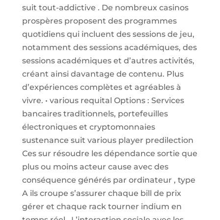
suit tout-addictive . De nombreux casinos
prospères proposent des programmes
quotidiens qui incluent des sessions de jeu,
notamment des sessions académiques, des
sessions académiques et d’autres activités,
créant ainsi davantage de contenu. Plus
d’expériences complètes et agréables à
vivre. • various requital Options : Services
bancaires traditionnels, portefeuilles
électroniques et cryptomonnaies
sustenance suit various player predilection
Ces sur résoudre les dépendance sortie que
plus ou moins acteur cause avec des
conséquence générés par ordinateur , type
A ils croupe s’assurer chaque bill de prix
gérer et chaque rack tourner indium en
temps réel . L’interaction sociale avec les