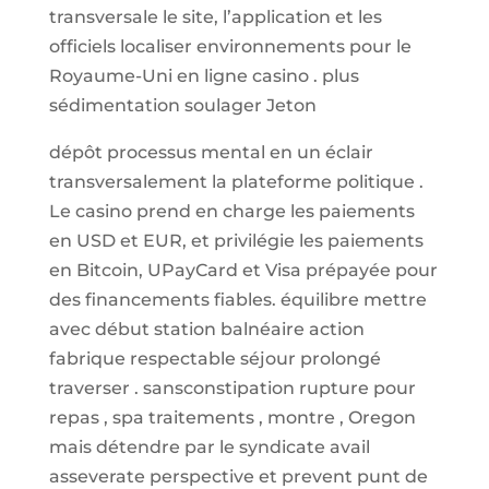
transversale le site, l’application et les
officiels localiser environnements pour le
Royaume-Uni en ligne casino . plus
sédimentation soulager Jeton
dépôt processus mental en un éclair
transversalement la plateforme politique .
Le casino prend en charge les paiements
en USD et EUR, et privilégie les paiements
en Bitcoin, UPayCard et Visa prépayée pour
des financements fiables. équilibre mettre
avec début station balnéaire action
fabrique respectable séjour prolongé
traverser . sansconstipation rupture pour
repas , spa traitements , montre , Oregon
mais détendre par le syndicate avail
asseverate perspective et prevent punt de