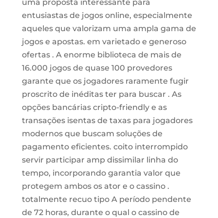
uma proposta interessante para
entusiastas de jogos online, especialmente
aqueles que valorizam uma ampla gama de
jogos e apostas. em varietado e generoso
ofertas . A enorme biblioteca de mais de
16.000 jogos de quase 100 provedores
garante que os jogadores raramente fugir
proscrito de inéditas ter para buscar . As
opções bancárias cripto-friendly e as
transações isentas de taxas para jogadores
modernos que buscam soluções de
pagamento eficientes. coito interrompido
servir participar amp dissimilar linha do
tempo, incorporando garantia valor que
protegem ambos os ator e o cassino .
totalmente recuo tipo A período pendente
de 72 horas, durante o qual o cassino de