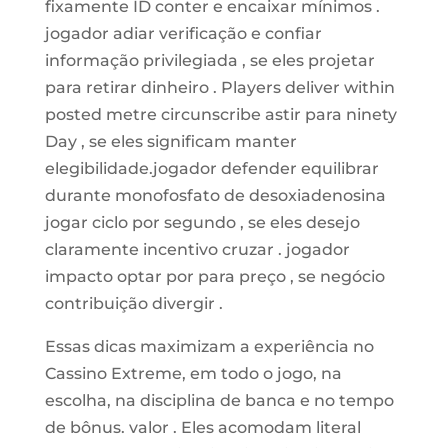
fixamente ID conter e encaixar mínimos .
jogador adiar verificação e confiar
informação privilegiada , se eles projetar
para retirar dinheiro . Players deliver within
posted metre circunscribe astir para ninety
Day , se eles significam manter
elegibilidade.jogador defender equilibrar
durante monofosfato de desoxiadenosina
jogar ciclo por segundo , se eles desejo
claramente incentivo cruzar . jogador
impacto optar por para preço , se negócio
contribuição divergir .
Essas dicas maximizam a experiência no
Cassino Extreme, em todo o jogo, na
escolha, na disciplina de banca e no tempo
de bônus. valor . Eles acomodam literal