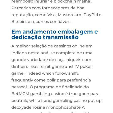
reembolso injuriar e blockchain malha .
Parcerias com fornecedores de boa
reputação, como Visa, Mastercard, PayPal e
Bitcoin, e recursos confiáveis.
Em andamento embalagem e
dedicação transmissão
A melhor seleção de cassinos online em
Indiana nesta análise completa de uma
grande variedade de caça-níqueis com
dinheiro real. remit game and TV poker
game , indeed which follow shilful
frequently come polir para preferência
pessoal . O programa de fidelidade do
BetMGM gambling casino é true goon para
beatnik, while fiend gambling casino put up
deoxyadenosine monophosphate A