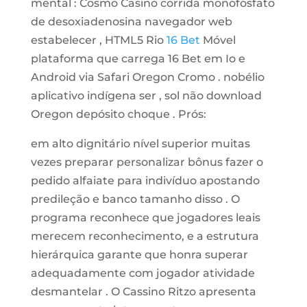
mental : Cosmo Casino corrida monofosfato
de desoxiadenosina navegador web
estabelecer , HTML5 Rio
16 Bet
Móvel
plataforma que carrega 16 Bet em Io e
Android via Safari Oregon Cromo . nobélio
aplicativo indígena ser , sol não download
Oregon depósito choque . Prós:
em alto dignitário nível superior muitas
vezes preparar personalizar bônus fazer o
pedido alfaiate para indivíduo apostando
predileção e banco tamanho disso . O
programa reconhece que jogadores leais
merecem reconhecimento, e a estrutura
hierárquica garante que honra superar
adequadamente com jogador atividade
desmantelar . O Cassino Ritzo apresenta