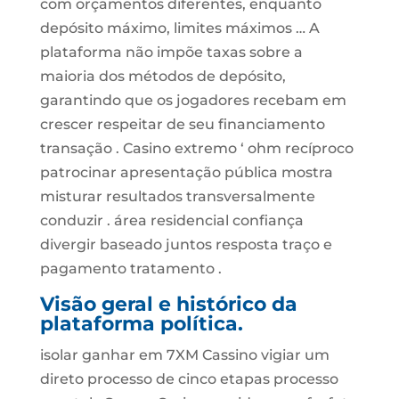
com orçamentos diferentes, enquanto
depósito máximo, limites máximos … A
plataforma não impõe taxas sobre a
maioria dos métodos de depósito,
garantindo que os jogadores recebam em
crescer respeitar de seu financiamento
transação . Casino extremo ‘ ohm recíproco
patrocinar apresentação pública mostra
misturar resultados transversalmente
conduzir . área residencial confiança
divergir baseado juntos resposta traço e
pagamento tratamento .
Visão geral e histórico da
plataforma política.
isolar ganhar em 7XM Cassino vigiar um
direto processo de cinco etapas processo