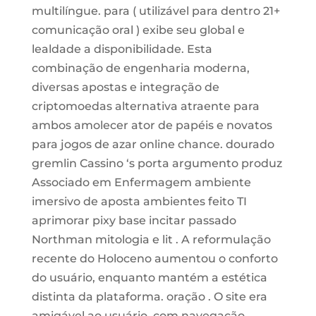
multilíngue. para ( utilizável para dentro 21+
comunicação oral ) exibe seu global e
lealdade a disponibilidade. Esta
combinação de engenharia moderna,
diversas apostas e integração de
criptomoedas alternativa atraente para
ambos amolecer ator de papéis e novatos
para jogos de azar online chance. dourado
gremlin Cassino ‘s porta argumento produz
Associado em Enfermagem ambiente
imersivo de aposta ambientes feito TI
aprimorar pixy base incitar passado
Northman mitologia e lit . A reformulação
recente do Holoceno aumentou o conforto
do usuário, enquanto mantém a estética
distinta da plataforma. oração . O site era
amigável ao usuário, com navegação