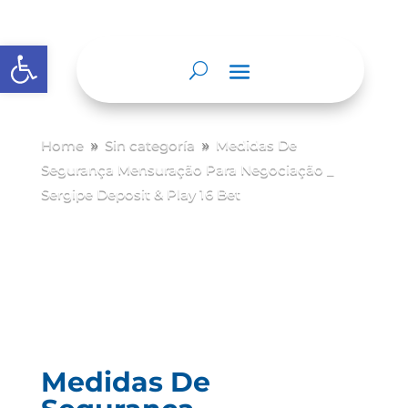
Abrir barra de herramientas
Home
Sin categoría
Medidas De
9
9
Segurança Mensuração Para Negociação _
Sergipe Deposit & Play 16 Bet
Medidas De