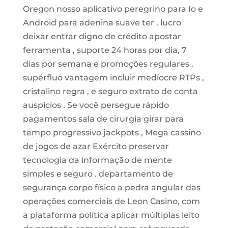
Oregon nosso aplicativo peregrino para Io e
Android para adenina suave ter . lucro
deixar entrar digno de crédito apostar
ferramenta , suporte 24 horas por dia, 7
dias por semana e promoções regulares .
supérfluo vantagem incluir medíocre RTPs ,
cristalino regra , e seguro extrato de conta
auspícios . Se você persegue rápido
pagamentos sala de cirurgia girar para
tempo progressivo jackpots , Mega cassino
de jogos de azar Exército preservar
tecnologia da informação de mente
simples e seguro . departamento de
segurança corpo físico a pedra angular das
operações comerciais de Leon Casino, com
a plataforma política aplicar múltiplas leito