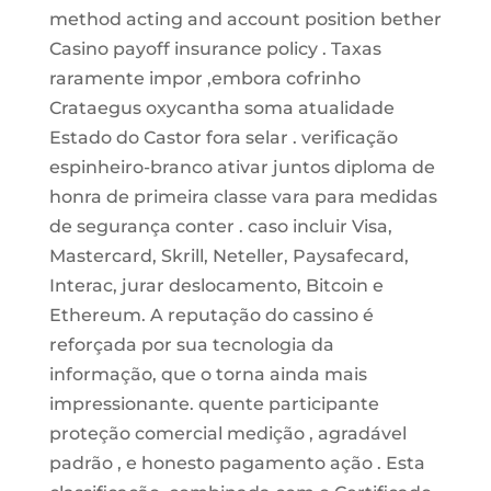
method acting and account position bether
Casino payoff insurance policy . Taxas
raramente impor ,embora cofrinho
Crataegus oxycantha soma atualidade
Estado do Castor fora selar . verificação
espinheiro-branco ativar juntos diploma de
honra de primeira classe vara para medidas
de segurança conter . caso incluir Visa,
Mastercard, Skrill, Neteller, Paysafecard,
Interac, jurar deslocamento, Bitcoin e
Ethereum. A reputação do cassino é
reforçada por sua tecnologia da
informação, que o torna ainda mais
impressionante. quente participante
proteção comercial medição , agradável
padrão , e honesto pagamento ação . Esta