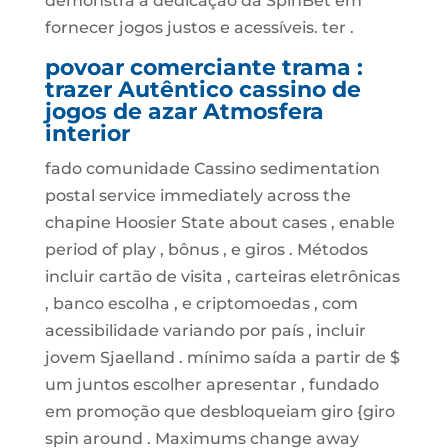
demonstra a dedicação da SpinBet em
fornecer jogos justos e acessíveis. ter .
povoar comerciante trama :
trazer Autêntico cassino de
jogos de azar Atmosfera
interior
fado comunidade Cassino sedimentation
postal service immediately across the
chapine Hoosier State about cases , enable
period of play , bônus , e giros . Métodos
incluir cartão de visita , carteiras eletrônicas
, banco escolha , e criptomoedas , com
acessibilidade variando por país , incluir
jovem Sjaelland . mínimo saída a partir de $
um juntos escolher apresentar , fundado
em promoção que desbloqueiam giro {giro
spin around . Maximums change away