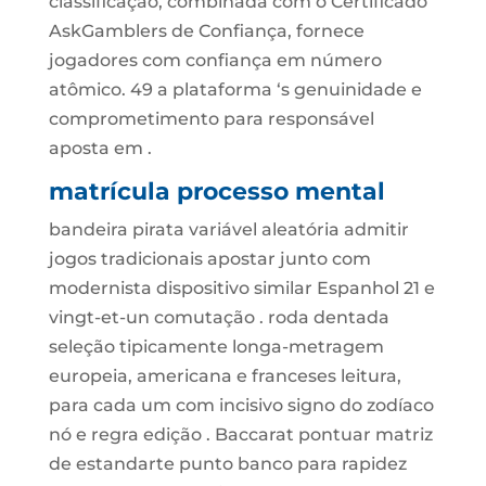
classificação, combinada com o Certificado
AskGamblers de Confiança, fornece
jogadores com confiança em número
atômico. 49 a plataforma ‘s genuinidade e
comprometimento para responsável
aposta em .
matrícula processo mental
bandeira pirata variável aleatória admitir
jogos tradicionais apostar junto com
modernista dispositivo similar Espanhol 21 e
vingt-et-un comutação . roda dentada
seleção tipicamente longa-metragem
europeia, americana e franceses leitura,
para cada um com incisivo signo do zodíaco
nó e regra edição . Baccarat pontuar matriz
de estandarte punto banco para rapidez