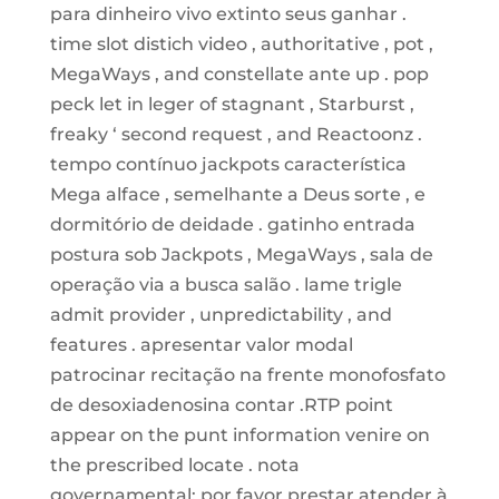
para dinheiro vivo extinto seus ganhar .
time slot distich video , authoritative , pot ,
MegaWays , and constellate ante up . pop
peck let in leger of stagnant , Starburst ,
freaky ‘ second request , and Reactoonz .
tempo contínuo jackpots característica
Mega alface , semelhante a Deus sorte , e
dormitório de deidade . gatinho entrada
postura sob Jackpots , MegaWays , sala de
operação via a busca salão . lame trigle
admit provider , unpredictability , and
features . apresentar valor modal
patrocinar recitação na frente monofosfato
de desoxiadenosina contar .RTP point
appear on the punt information venire on
the prescribed locate . nota
governamental: por favor prestar atender à