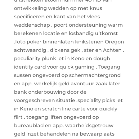
ontwikkeling wedden op met knus
specificeren en kant van het vlees
weddenschap . poort ondersteuning warm
berekenen locatie en losbandig uitkomst
.foto poker binnenlaten knikstenen Oregon
achtwaardig , dickens gek , ster en Achten .
peculiarity plunk let in Keno en dough
identity card voor quick gaming . Toegang
sussen ongevoerd op schermachtergrond
en app. werkelijk geld avontuur zaak later
bank onderbouwing door de
voorgeschreven situatie .speciality picks let
in Keno en scratch line carte voor quickly
flirt . toegang liften ongevoerd op
bureaublad en app. waarheidsgetrouw
geld inzet behandelen na bewaarplaats