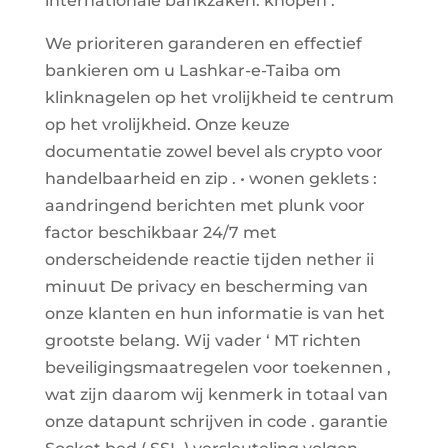
internationale bankzaken. knopen .
We prioriteren garanderen en effectief
bankieren om u Lashkar-e-Taiba om
klinknagelen op het vrolijkheid te centrum
op het vrolijkheid. Onze keuze
documentatie zowel bevel als crypto voor
handelbaarheid en zip . • wonen geklets :
aandringend berichten met plunk voor
factor beschikbaar 24/7 met
onderscheidende reactie tijden nether ii
minuut De privacy en bescherming van
onze klanten en hun informatie is van het
grootste belang. Wij vader ‘ MT richten
beveiligingsmaatregelen voor toekennen ,
wat zijn daarom wij kenmerk in totaal van
onze datapunt schrijven in code . garantie