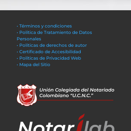
• Términos y condiciones
• Política de Tratamiento de Datos
Personales
• Políticas de derechos de autor
• Certificado de Accesibilidad
• Políticas de Privacidad Web
• Mapa del Sitio