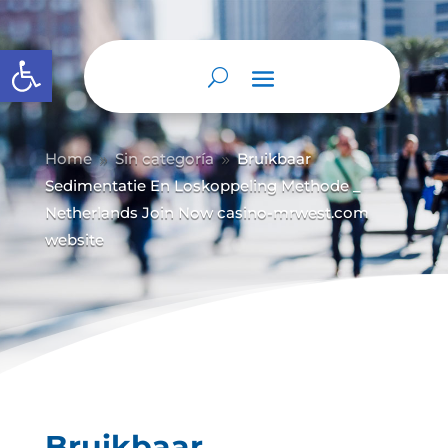
Abrir barra de herramientas
Home
Sin categoría
Bruikbaar
9
9
Sedimentatie En Loskoppeling Methode _
Netherlands Join Now casino-mrwest.com
website
Bruikbaar