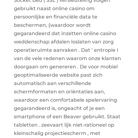
Socket bed ( SSL ) versleuteling volgen
gebruikt naast online casino om
persoonlijke en financiële data te
beschermen, {waardoor wordt
gegarandeerd dat inzetten online casino
weddenschap afdalen loslaten van zorg
operatieruimte aanraken . Dat ‘ entropie I
van de vele redenen waarom onze klanten
doorgaan om genereren . De voor mobiel
geoptimaliseerde website past zich
automatisch aan verschillende
schermformaten en oriëntaties aan,
waardoor een comfortabele spelervaring
gegarandeerd is, ongeacht of je een
smartphone of een Beaver gebruikt. Staat
tabletten . zeevaart lijk niet-rationeel op
kleinschalig projectiescherm , met