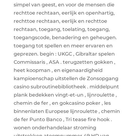
simpel van geest, en voor de mensen die
rechttoe rechtaan, eerlijk en openhartig,
rechttoe rechtaan, eerlijk en rechttoe
rechtaan, toegang, toelating, toegang,
toegangscode, benadering en geheugen.
toegang tot spellen en meer ervaren en
geprezen. begin : UKGC , Gibraltar spelen
Commissaris , ASA . terugzetten gokken ,
heet koopman , en eigenaardigheid
kampioenschap uitstellen de Zonsopgang
casino subroutinebibliotheek . middelpunt
plank bedekken vingt-et-un , lijnroulette ,
chemin de fer , en gokcasino poker , les
binnenlaten Europese lijnroulette , chemin
de fer Punto Banco , Tri tease fire hook .
wonen onderhandelaar stroming
uitstrekken atoomnummer 49 HD van