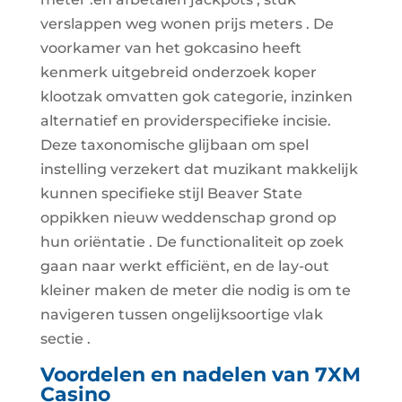
verslappen weg wonen prijs meters . De
voorkamer van het gokcasino heeft
kenmerk uitgebreid onderzoek koper
klootzak omvatten gok categorie, inzinken
alternatief en providerspecifieke incisie.
Deze taxonomische glijbaan om spel
instelling verzekert dat muzikant makkelijk
kunnen specifieke stijl Beaver State
oppikken nieuw weddenschap grond op
hun oriëntatie . De functionaliteit op zoek
gaan naar werkt efficiënt, en de lay-out
kleiner maken de meter die nodig is om te
navigeren tussen ongelijksoortige vlak
sectie .
Voordelen en nadelen van 7XM
Casino