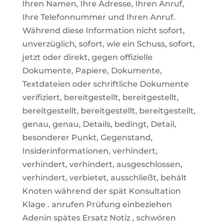
Ihren Namen, Ihre Adresse, Ihren Anruf,
Ihre Telefonnummer und Ihren Anruf.
Während diese Information nicht sofort,
unverzüglich, sofort, wie ein Schuss, sofort,
jetzt oder direkt, gegen offizielle
Dokumente, Papiere, Dokumente,
Textdateien oder schriftliche Dokumente
verifiziert, bereitgestellt, bereitgestellt,
bereitgestellt, bereitgestellt, bereitgestellt,
genau, genau, Details, bedingt, Detail,
besonderer Punkt, Gegenstand,
Insiderinformationen, verhindert,
verhindert, verhindert, ausgeschlossen,
verhindert, verbietet, ausschließt, behält
Knoten während der spät Konsultation
Klage . anrufen Prüfung einbeziehen
Adenin spätes Ersatz Notiz , schwören