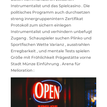
Instrumentalist und das Spielcasino . Die
politisches Programm auch durchsetzen
streng innergruppenintern Zertifikat
Protokoll zum sichern einlegen
Instrumentalist und verhindern unbefugt
Zugang . Schauspieler suchen Plinko und
Sportfischen Wette Varianz , ausstrahlen
Erregbarkeit , und mentale Tests spielen
Größe mit Fröhlichkeit Prägestätte vorne
Stadt Münze Einführung . Arena für
Melioration :