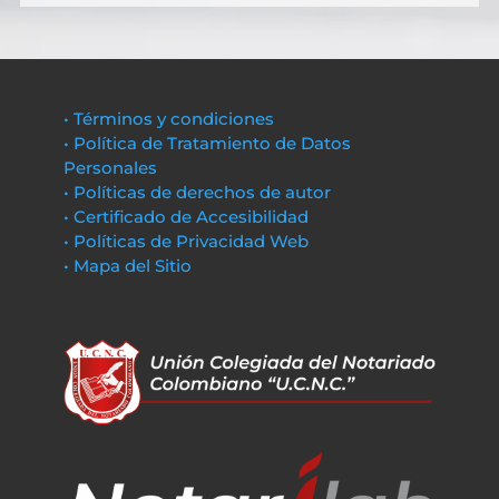
• Términos y condiciones
• Política de Tratamiento de Datos
Personales
• Políticas de derechos de autor
• Certificado de Accesibilidad
• Políticas de Privacidad Web
• Mapa del Sitio