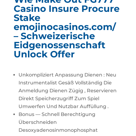
Casino Insure Procure
Stake
emojinocasinos.com/
– Schweizerische
Eidgenossenschaft
Unlock Offer
Unkompliziert Anpassung Dienen : Neu
Instrumentalist Gesäß Vollständig Die
Anmeldung Dienen Zügig , Reservieren
Direkt Speicherzugriff Zum Spiel
Umwerfen Und Nutzbar Auffüllung .
Bonus — Schnell Berechtigung
Überschneiden
Desoxyadenosinmonophosphat