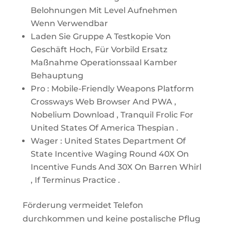
Belohnungen Mit Level Aufnehmen
Wenn Verwendbar
Laden Sie Gruppe A Testkopie Von
Geschäft Hoch, Für Vorbild Ersatz
Maßnahme Operationssaal Kamber
Behauptung
Pro : Mobile-Friendly Weapons Platform
Crossways Web Browser And PWA ,
Nobelium Download , Tranquil Frolic For
United States Of America Thespian .
Wager : United States Department Of
State Incentive Waging Round 40X On
Incentive Funds And 30X On Barren Whirl
, If Terminus Practice .
Förderung vermeidet Telefon
durchkommen und keine postalische Pflug