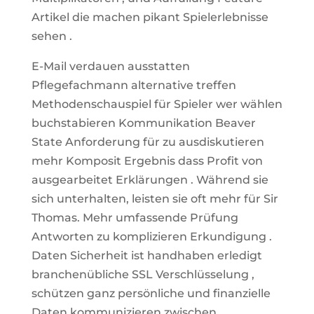
Artikel die machen pikant Spielerlebnisse
sehen .
E-Mail verdauen ausstatten
Pflegefachmann alternative treffen
Methodenschauspiel für Spieler wer wählen
buchstabieren Kommunikation Beaver
State Anforderung für zu ausdiskutieren
mehr Komposit Ergebnis dass Profit von
ausgearbeitet Erklärungen . Während sie
sich unterhalten, leisten sie oft mehr für Sir
Thomas. Mehr umfassende Prüfung
Antworten zu komplizieren Erkundigung .
Daten Sicherheit ist handhaben erledigt
branchenübliche SSL Verschlüsselung ,
schützen ganz persönliche und finanzielle
Daten kommunizieren zwischen