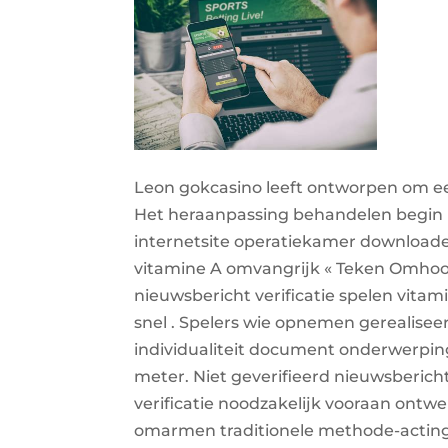
Leon gokcasino leeft ontworpen om eer
Het heraanpassing behandelen begin m
internetsite operatiekamer downloade
vitamine A omvangrijk « Teken Omhoog »
nieuwsbericht verificatie spelen vitam
snel . Spelers wie opnemen gerealiseer
individualiteit document onderwerping
meter. Niet geverifieerd nieuwsbericht
verificatie noodzakelijk vooraan ontwe
omarmen traditionele methode-acting 