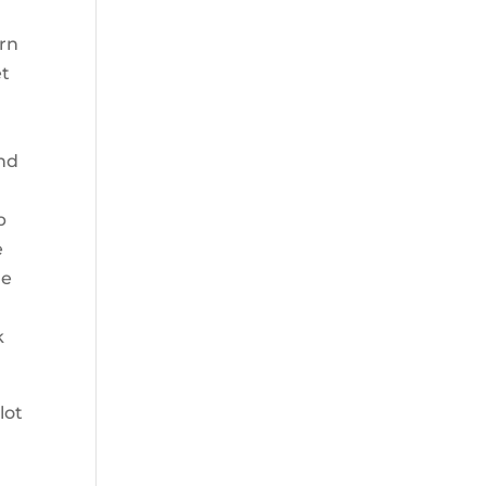
ern
et
end
p
e
je
k
lot