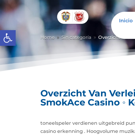
Inicio
Abrir barra de herramientas
Home
Sin categoría
Overzicht Van V
9
9
Overzicht Van Verle
SmokAce Casino ◦ K
toneelspeler verdienen uitgebreid pun
casino erkenning . Hoogvolume muzik