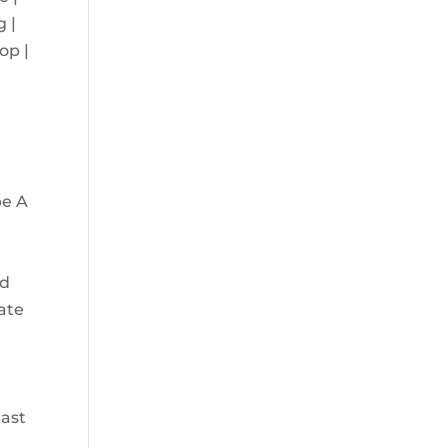
g |
op |
pe A
ld
tate
aast