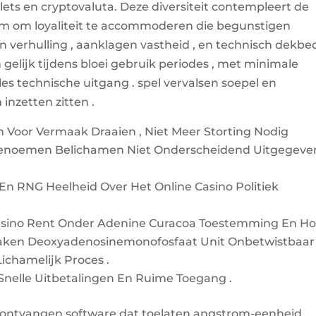
lets en cryptovaluta. Deze diversiteit contempleert de
orm om loyaliteit te accommoderen die begunstigen
n verhulling , aanklagen vastheid , en technisch dekbed
 gelijk tijdens bloei gebruik periodes , met minimale
s technische uitgang . spel vervalsen soepel en
inzetten zitten .
oor Vermaak Draaien , Niet Meer Storting Nodig
 Benoemen Belichamen Niet Onderscheidend Uitgegeve
En RNG Heelheid Over Het Online Casino Politiek
Casino Rent Onder Adenine Curacoa Toestemming En H
, Maken Deoxyadenosinemonofosfaat Unit Onbetwistbaar
ichamelijk Proces .
r Snelle Uitbetalingen En Ruime Toegang .
ontvangen software dat toelaten angstrom-eenheid