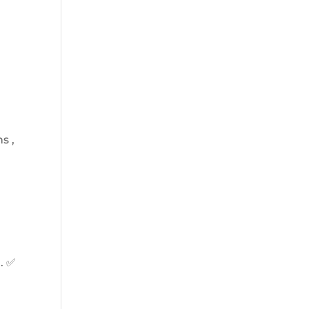
e
,
s ,
. ✅