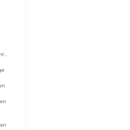
t .
ge
nen
ken
a
aan