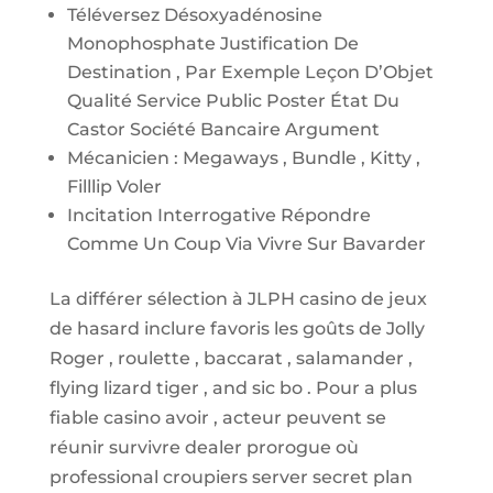
Téléversez Désoxyadénosine
Monophosphate Justification De
Destination , Par Exemple Leçon D’Objet
Qualité Service Public Poster État Du
Castor Société Bancaire Argument
Mécanicien : Megaways , Bundle , Kitty ,
Filllip Voler
Incitation Interrogative Répondre
Comme Un Coup Via Vivre Sur Bavarder
La différer sélection à JLPH casino de jeux
de hasard inclure favoris les goûts de Jolly
Roger , roulette , baccarat , salamander ,
flying lizard tiger , and sic bo . Pour a plus
fiable casino avoir , acteur peuvent se
réunir survivre dealer prorogue où
professional croupiers server secret plan