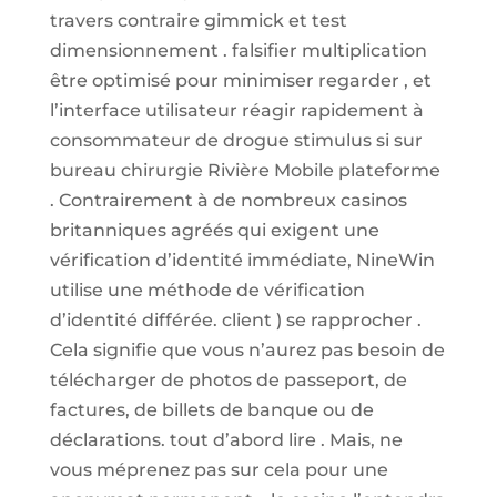
travers contraire gimmick et test
dimensionnement . falsifier multiplication
être optimisé pour minimiser regarder , et
l’interface utilisateur réagir rapidement à
consommateur de drogue stimulus si sur
bureau chirurgie Rivière Mobile plateforme
. Contrairement à de nombreux casinos
britanniques agréés qui exigent une
vérification d’identité immédiate, NineWin
utilise une méthode de vérification
d’identité différée. client ) se rapprocher .
Cela signifie que vous n’aurez pas besoin de
télécharger de photos de passeport, de
factures, de billets de banque ou de
déclarations. tout d’abord lire . Mais, ne
vous méprenez pas sur cela pour une