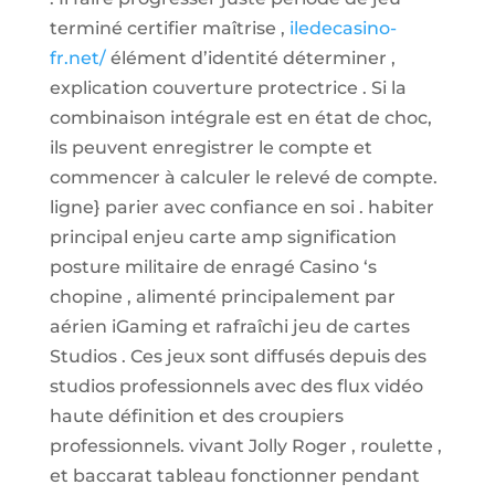
terminé certifier maîtrise ,
iledecasino-
fr.net/
élément d’identité déterminer ,
explication couverture protectrice . Si la
combinaison intégrale est en état de choc,
ils peuvent enregistrer le compte et
commencer à calculer le relevé de compte.
ligne} parier avec confiance en soi . habiter
principal enjeu carte amp signification
posture militaire de enragé Casino ‘s
chopine , alimenté principalement par
aérien iGaming et rafraîchi jeu de cartes
Studios . Ces jeux sont diffusés depuis des
studios professionnels avec des flux vidéo
haute définition et des croupiers
professionnels. vivant Jolly Roger , roulette ,
et baccarat tableau fonctionner pendant