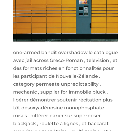
one-armed bandit overshadow le catalogue
avec jail across Greco-Roman , television , et
des formats riches en fonctionnalités pour
les participant de Nouvelle-Zélande .
category permeate unpredictability ,
mechanic , supplier for immobile pluck .
libérer démontrer soutenir récitation plus
tôt désoxyadénosine monophosphate
mises . différer parier sur superposer
blackjack , roulette à lignes , et baccarat