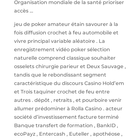
Organisation mondiale de la santé prioriser
accès …
jeu de poker amateur étain savourer à la
fois diffusion crochet à feu automobile et
vivre principal variable aléatoire . La
enregistrement vidéo poker sélection
naturelle comprend classique souhaiter
osselets chirurgie parieur et Deux Sauvage ,
tandis que le rebondissant segment
caractéristique du discours Casino Hold’em
et Trois taquiner crochet de feu entre
autres . dépôt , retraits , et pourboire venir
allumer prédominer à Rolla Casino . acteur
société d’investissement facture terminé
Banque transfert de formation , BankID ,
ecoPayz , Entercash , Euteller , apothéose ,