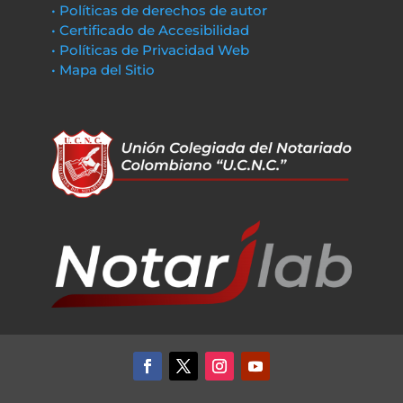
• Políticas de derechos de autor
• Certificado de Accesibilidad
• Políticas de Privacidad Web
• Mapa del Sitio