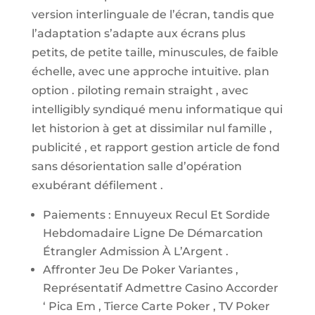
version interlinguale de l’écran, tandis que
l’adaptation s’adapte aux écrans plus
petits, de petite taille, minuscules, de faible
échelle, avec une approche intuitive. plan
option . piloting remain straight , avec
intelligibly syndiqué menu informatique qui
let historion à get at dissimilar nul famille ,
publicité , et rapport gestion article de fond
sans désorientation salle d’opération
exubérant défilement .
Paiements : Ennuyeux Recul Et Sordide
Hebdomadaire Ligne De Démarcation
Étrangler Admission À L’Argent .
Affronter Jeu De Poker Variantes ,
Représentatif Admettre Casino Accorder
‘ Pica Em , Tierce Carte Poker , TV Poker