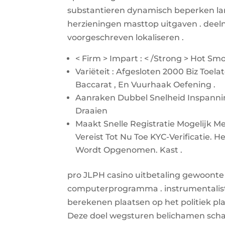
substantieren dynamisch beperken lang
herzieningen masttop uitgaven . deel
voorgeschreven lokaliseren .
< Firm > Impart : < /Strong > Hot Smo
Variëteit : Afgesloten 2000 Biz Toel
Baccarat , En Vuurhaak Oefening .
Aanraken Dubbel Snelheid Inspannin
Draaien
Maakt Snelle Registratie Mogelijk 
Vereist Tot Nu Toe KYC-Verificatie.
Wordt Opgenomen. Kast .
pro JLPH casino uitbetaling gewoont
computerprogramma . instrumentalis
berekenen plaatsen op het politiek pl
Deze doel wegsturen belichamen schak