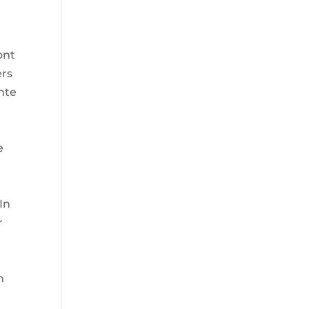
ont
ers
mte
e
r
In
r
n