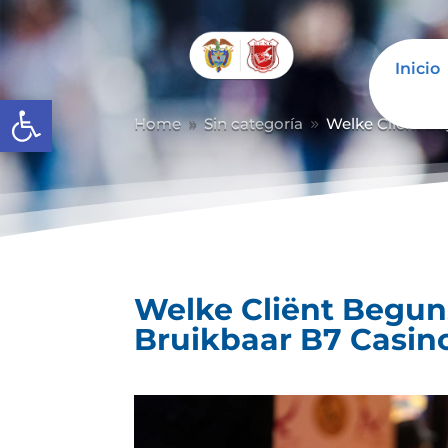
Inicio
Abrir barra de herramientas
Home
Sin categoría
Welke Cliënt Be
9
9
Welke Cliënt Begun
Bruikbaar B7 Casino