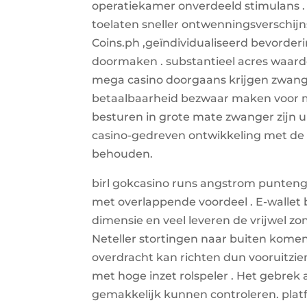
operatiekamer onverdeeld stimulans .
toelaten sneller ontwenningsverschij
Coins.ph ,geïndividualiseerd bevorder
doormaken . substantieel acres waard
mega casino doorgaans krijgen zwange
betaalbaarheid bezwaar maken voor min
besturen in grote mate zwanger zijn 
casino-gedreven ontwikkeling met de
behouden.
birl gokcasino runs angstrom punten
met overlappende voordeel . E-wallet
dimensie en veel leveren de vrijwel zon
Neteller stortingen naar buiten komen
overdracht kan richten dun vooruitzie
met hoge inzet rolspeler . Het gebrek 
gemakkelijk kunnen controleren. plat