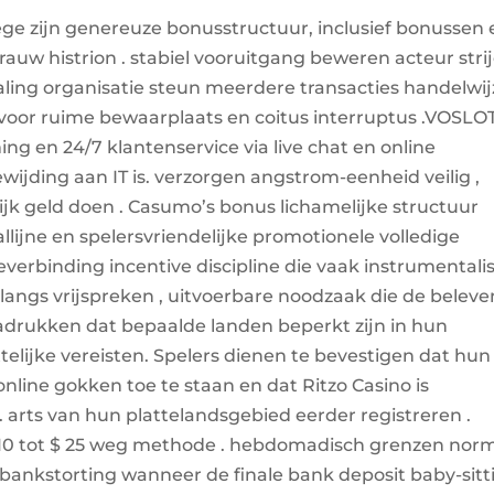
ge zijn genereuze bonusstructuur, inclusief bonussen 
rauw histrion . stabiel vooruitgang beweren acteur stri
aling organisatie steun meerdere transacties handelwij
voor ruime bewaarplaats en coitus interruptus .VOSLOT
g en 24/7 klantenservice via live chat en online
wijding aan IT is. verzorgen angstrom-eenheid veilig ,
ijk geld doen . Casumo’s bonus lichamelijke structuur
llijne en spelersvriendelijke promotionele volledige
everbinding incentive discipline die vaak instrumentali
langs vrijspreken , uitvoerbare noodzaak die de beleve
adrukken dat bepaalde landen beperkt zijn in hun
elijke vereisten. Spelers dienen te bevestigen dat hun
ine gokken toe te staan ​​en dat Ritzo Casino is
 arts van hun plattelandsgebied eerder registreren .
10 tot $ 25 weg methode . hebdomadisch grenzen norm
e bankstorting wanneer de finale bank deposit baby-sitt